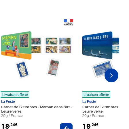
Prix 18,24€
Prix 18,24€
Livraison offerte
Livraison offerte
La Poste
La Poste
Carnet de 12 timbres - Maman dans l'art -
Carnet de 12 timbres - Le bl
Lettre verte
Lettre verte
20g / France
20g / France
18
18
,24€
,24€
r au panier
Ajouter au panier