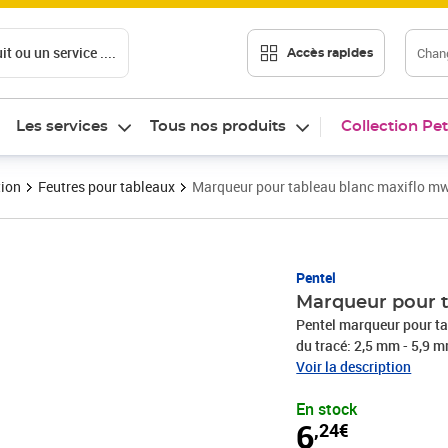
t ou un service ....
Chang
Accès rapides
Les services
Tous nos produits
Collection Pet
tion
Feutres pour tableaux
Marqueur pour tableau blanc maxiflo mwl
Prix 6,24€
Pentel
Marqueur pour t
Pentel marqueur pour ta
du tracé: 2,5 mm - 5,9 mm
capuchon,relevable, a
Voir la description
En stock
6
,24€