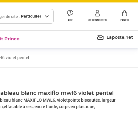
er de site :
Particulier
AIDE
SE CONNECTER
PANIER
Laposte.net
it Prince
6 violet pentel
Prix 13,15€
Prix 14,41€
ableau blanc maxiflo mwl6 violet pentel
bleau blanc MAXIFLO MWL6, violetpointe biseautée, largeur
,effacable à sec, encre fluide, corps en plastique,
vec système de pompe(MWL6-V)