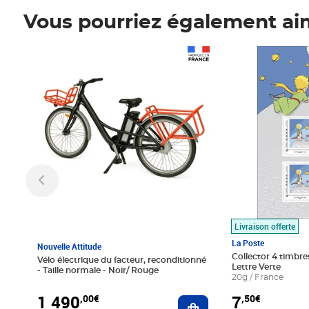
Vous pourriez également ai
Prix 1 490,00€
Prix 7,50€
Livraison offerte
La Poste
Nouvelle Attitude
Collector 4 timbres
Vélo électrique du facteur, reconditionné
Lettre Verte
- Taille normale - Noir/ Rouge
20g / France
1 490
7
,00€
,50€
Ajouter au panier