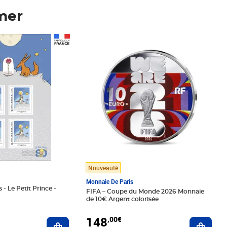
mer
Prix 148,00€
Nouveauté
Monnaie De Paris
 - Le Petit Prince -
FIFA – Coupe du Monde 2026 Monnaie
de 10€ Argent colorisée
148
,00€
Ajouter au panier
Ajoute