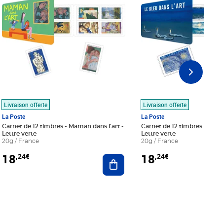
Livraison offerte
Livraison offerte
La Poste
La Poste
Carnet de 12 timbres - Maman dans l'art -
Carnet de 12 timbres - Le bl
Lettre verte
Lettre verte
20g / France
20g / France
18
18
,24€
,24€
r au panier
Ajouter au panier