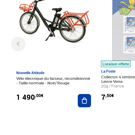
Livraison offerte
La Poste
Nouvelle Attitude
Collector 4 timbres
Vélo électrique du facteur, reconditionné
Lettre Verte
- Taille normale - Noir/ Rouge
20g / France
1 490
7
,00€
,50€
Ajouter au panier