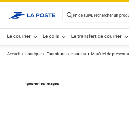
ontenu de la page
N° de suivi, rechercher un produi
Le courrier
Le colis
Le transfert de courrier
Accueil
boutique
Fournitures de bureau
Matériel de présenta
Ignorer les images