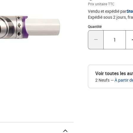
Prix unitaire TTC
Vendu et expédié par
St
Expédié sous 2 jours, fra
Quantité : 1
Quantité
Voir toutes les au
2 Neufs
—
À partir d