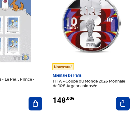
Nouveauté
Monnaie De Paris
 - Le Petit Prince -
FIFA – Coupe du Monde 2026 Monnaie
de 10€ Argent colorisée
148
,00€
Ajouter au panier
Ajoute