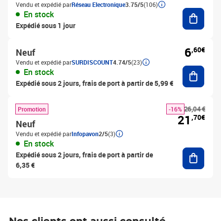
Vendu et expédié par
Réseau Electronique
3.75/5
(106)
Ajouter
En stock
Expédié sous 1 jour
6
,60€
Neuf
Vendu et expédié par
SURDISCOUNT
4.74/5
(23)
Ajouter
En stock
Expédié sous 2 jours, frais de port à partir de 5,99 €
26,04 €
Promotion
-16%
21
,70€
Neuf
Vendu et expédié par
Infopavon
2/5
(3)
En stock
Ajouter
Expédié sous 2 jours, frais de port à partir de
6,35 €