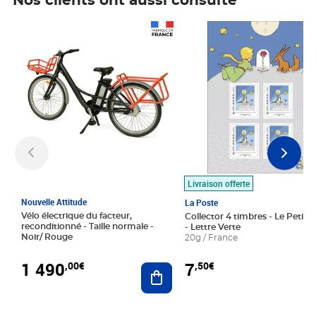
Nos clients ont aussi consulté
Prix 1 490,00€
Prix 7,50€
Livraison offerte
Nouvelle Attitude
La Poste
Vélo électrique du facteur,
Collector 4 timbres - Le Petit P
reconditionné - Taille normale -
- Lettre Verte
Noir/ Rouge
20g / France
1 490
7
,00€
,50€
Ajouter au panier