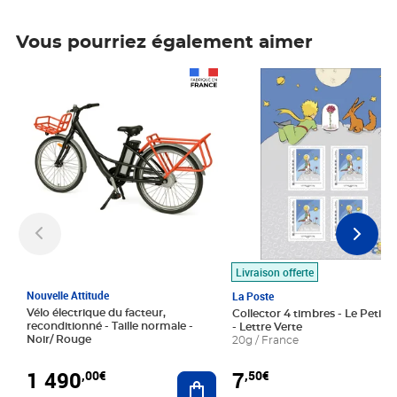
Vous pourriez également aimer
Prix 1 490,00€
Prix 7,50€
Livraison offerte
Nouvelle Attitude
La Poste
Vélo électrique du facteur,
Collector 4 timbres - Le Petit P
reconditionné - Taille normale -
- Lettre Verte
Noir/ Rouge
20g / France
1 490
7
,00€
,50€
Ajouter au panier