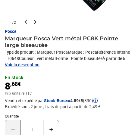
1
/2
Posca
Marqueur Posca Vert métal PC8K Pointe
large biseautée
Type de produit : Marqueur PoscaMarque : PoscaRéférence Interne
: 10648Couleur : vert métalForme : Pointe biseautéeÀ partir de 5
ansCaractéristiques : pour le papier;pour le bois;pour le
Voir la description
carton;pour le textileConditionnement : 1 pièceExpédié de France
En stock
par notre entrepot Lyonnais
8
,68€
Prix unitaire TTC
Vendu et expédié par
Stock-Bureau
4.59/5
(330)
Expédié sous 2 jours, frais de port à partir de 2,49 €
Quantité : 1
Quantité