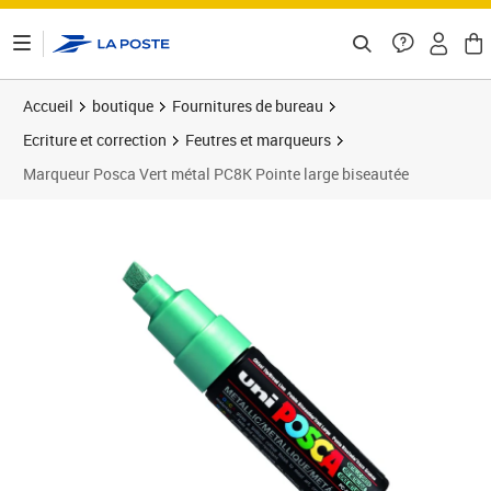
ontenu de la page
Accueil
boutique
Fournitures de bureau
Ecriture et correction
Feutres et marqueurs
Marqueur Posca Vert métal PC8K Pointe large biseautée
Prix 8,68€
Prix 1
Prix 6
Prix b
Prix 2