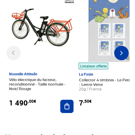
Livraison offerte
Nouvelle Attitude
La Poste
Vélo électrique du facteur,
Collector 4 timbres - Le Petit P
reconditionné - Taille normale -
- Lettre Verte
Noir/ Rouge
20g / France
1 490
7
,00€
,50€
Ajouter au panier