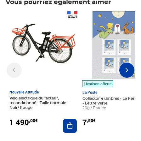
Vous pourriez également aimer
Prix 1 490,00€
Prix 7,50€
Livraison offerte
Nouvelle Attitude
La Poste
Vélo électrique du facteur,
Collector 4 timbres - Le Petit P
reconditionné - Taille normale -
- Lettre Verte
Noir/ Rouge
20g / France
1 490
7
,00€
,50€
Ajouter au panier