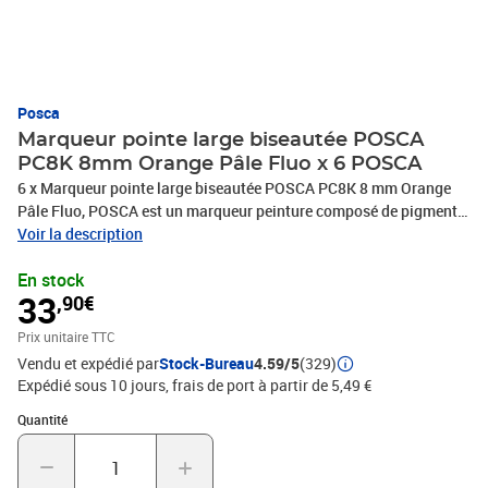
Posca
Marqueur pointe large biseautée POSCA
PC8K 8mm Orange Pâle Fluo x 6 POSCA
6 x Marqueur pointe large biseautée POSCA PC8K 8 mm Orange
Pâle Fluo, POSCA est un marqueur peinture composé de pigments
inaltérables et d'eau, conçu pour marquer, tracer, écrire, dessiner
Voir la description
avec précision, colorer, décorer et peindre, Sa formule proche de
En stock
l'acrylique est couvrante, opaque et d'aspect mat, Sans alcool,
33
,90€
sans solvant, elle est inodore, sèche rapidement et ne traverse pas
le papier, POSCA est un marqueur tout support, permanent sur
Prix unitaire TTC
presque toutes les surfaces, il est effaçable sur les surfaces lisses
Vendu et expédié par
Stock-Bureau
4.59/5
(329)
telles que le verre, Les couleurs POSCA sont resistantes, miscibles
Expédié sous 10 jours, frais de port à partir de 5,49 €
et aquarellables avant séchage et superposables une fois sèche,
Plus de 40 couleurs disponibles, PHOTO NON CONTRACTUELLE
Quantité : 1
Quantité