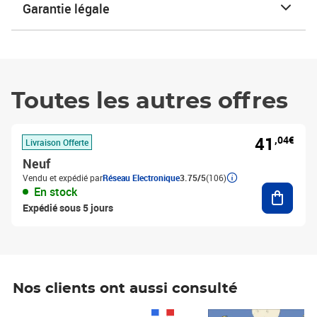
Garantie légale
Toutes les autres offres
41
,04€
Livraison Offerte
Neuf
Vendu et expédié par
Réseau Electronique
3.75/5
(106)
Ajouter
En stock
Expédié sous 5 jours
Nos clients ont aussi consulté
Prix 1 490,00€
Prix 7,50€