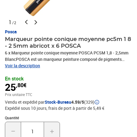
1
/2
Posca
Marqueur pointe conique moyenne pc5m 1 8
- 2 5mm abricot x 6 POSCA
6 x Marqueur pointe conique moyenne POSCA PC5M 1,8 - 2,5mm
BlancPOSCA est un marqueur peinture composé de pigments
inaltérables et d'eau, conçu pour marquer, tracer, écrire, dessiner
Voir la description
avec précision, colorer, décorer et peindreSa formule proche de
En stock
l'acrylique est couvrante, opaque et d'aspect mat.Sans alcool,
25
,80€
sans solvant, elle est inodore, sèche rapidement et ne traverse pas
le papierPOSCA est un marqueur tout support, permanent sur
Prix unitaire TTC
presque toutes les surfaces, il est effaçable sur les surfaces lisses
Vendu et expédié par
Stock-Bureau
4.59/5
(329)
telles que le verreLes couleurs POSCA sont resistantes, miscibles
Expédié sous 10 jours, frais de port à partir de 5,49 €
et aquarellables avant séchage et superposables une fois
sèchePlus de 40 couleurs disponibles, PHOTOS NON
Quantité : 1
Quantité
CONTRACTUELLES