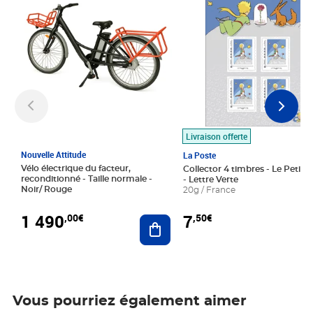
Livraison offerte
Nouvelle Attitude
La Poste
Vélo électrique du facteur,
Collector 4 timbres - Le Petit P
reconditionné - Taille normale -
- Lettre Verte
Noir/ Rouge
20g / France
1 490
7
,00€
,50€
Ajouter au panier
Vous pourriez également aimer