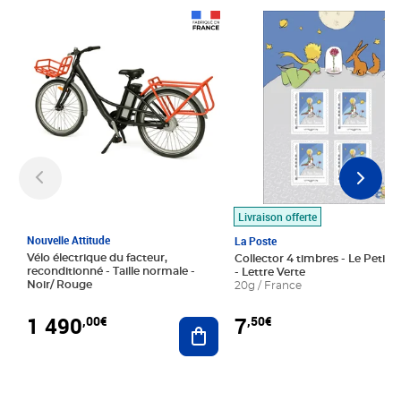
Prix 1 490,00€
Prix 7,50€
Livraison offerte
Nouvelle Attitude
La Poste
Vélo électrique du facteur,
Collector 4 timbres - Le Petit P
reconditionné - Taille normale -
- Lettre Verte
Noir/ Rouge
20g / France
1 490
7
,00€
,50€
Ajouter au panier