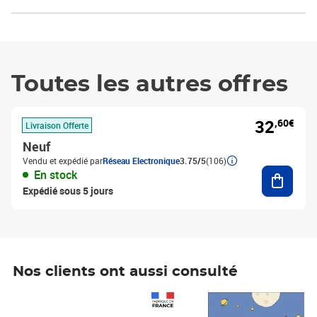
Toutes les autres offres
32
,60€
Livraison Offerte
Neuf
Vendu et expédié par
Réseau Electronique
3.75/5
(106)
Ajouter
En stock
Expédié sous 5 jours
Nos clients ont aussi consulté
Prix 1 490,00€
Prix 7,50€