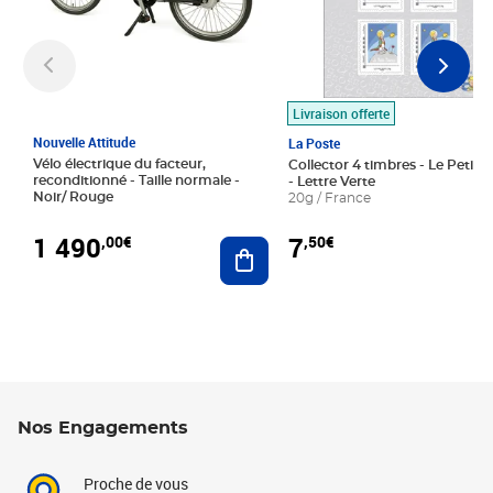
Livraison offerte
Nouvelle Attitude
La Poste
Vélo électrique du facteur,
Collector 4 timbres - Le Petit P
reconditionné - Taille normale -
- Lettre Verte
Noir/ Rouge
20g / France
1 490
7
,00€
,50€
Ajouter au panier
Nos Engagements
Proche de vous