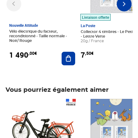
Livraison offerte
Nouvelle Attitude
La Poste
Vélo électrique du facteur,
Collector 4 timbres - Le Petit P
reconditionné - Taille normale -
- Lettre Verte
Noir/ Rouge
20g / France
1 490
7
,00€
,50€
Ajouter au panier
Vous pourriez également aimer
Prix 1 490,00€
Prix 7,50€