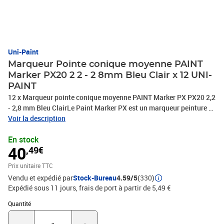
Uni-Paint
Marqueur Pointe conique moyenne PAINT
Marker PX20 2 2 - 2 8mm Bleu Clair x 12 UNI-
PAINT
12 x Marqueur pointe conique moyenne PAINT Marker PX PX20 2,2
- 2,8 mm Bleu ClairLe Paint Marker PX est un marqueur peinture à
l'huile à pigments inaltérables qui résiste à l'eau et à la
Voir la description
lumière.Sans chlore, ni soufre, ni silicone, ni halogènePermanent
En stock
sur tout support poreux ou non, PHOTOS NON CONTRACTUELLES
40
,49€
Prix unitaire TTC
Vendu et expédié par
Stock-Bureau
4.59/5
(330)
Expédié sous 11 jours, frais de port à partir de 5,49 €
Quantité : 1
Quantité