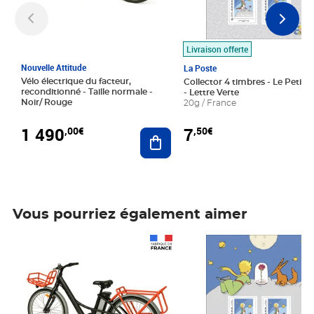
Livraison offerte
Nouvelle Attitude
La Poste
Vélo électrique du facteur,
Collector 4 timbres - Le Petit P
reconditionné - Taille normale -
- Lettre Verte
Noir/ Rouge
20g / France
1 490
7
,00€
,50€
Ajouter au panier
Vous pourriez également aimer
Prix 1 490,00€
Prix 7,50€