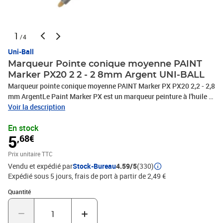
1
/4
Uni-Ball
Marqueur Pointe conique moyenne PAINT
Marker PX20 2 2 - 2 8mm Argent UNI-BALL
Marqueur pointe conique moyenne PAINT Marker PX PX20 2,2 - 2,8
mm ArgentLe Paint Marker PX est un marqueur peinture à l'huile à
pigments inaltérables qui résiste à l'eau et à la lumière.Sans
Voir la description
chlore, ni soufre, ni silicone, ni halogènePermanent sur tout
En stock
support poreux ou non
5
,68€
Prix unitaire TTC
Vendu et expédié par
Stock-Bureau
4.59/5
(330)
Expédié sous 5 jours, frais de port à partir de 2,49 €
Quantité : 1
Quantité