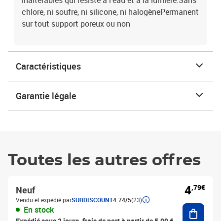
inaltérables qui résiste à l'eau et à la lumière.Sans
chlore, ni soufre, ni silicone, ni halogènePermanent
sur tout support poreux ou non
Caractéristiques
Garantie légale
Toutes les autres offres
4
,79€
Neuf
Vendu et expédié par
SURDISCOUNT
4.74/5
(23)
Ajouter
En stock
Expédié sous 2 jours, frais de port à partir de 5,99 €