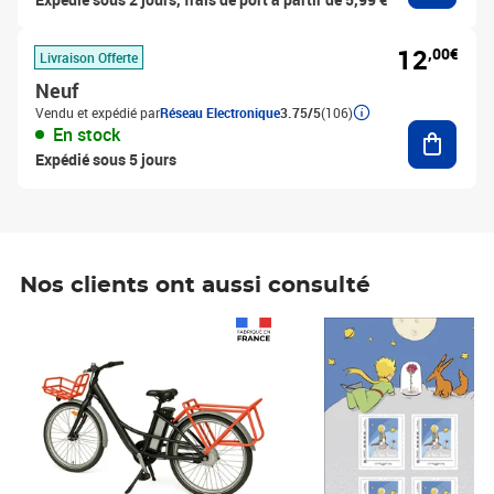
12
,00€
Livraison Offerte
Neuf
Vendu et expédié par
Réseau Electronique
3.75/5
(106)
Ajouter
En stock
Expédié sous 5 jours
Nos clients ont aussi consulté
Prix 1 490,00€
Prix 7,50€