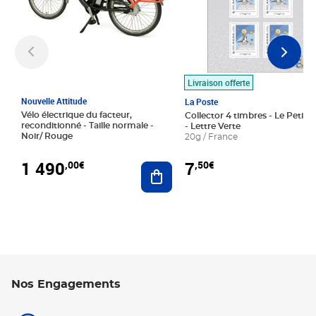
Livraison offerte
Nouvelle Attitude
La Poste
Vélo électrique du facteur,
Collector 4 timbres - Le Petit P
reconditionné - Taille normale -
- Lettre Verte
Noir/ Rouge
20g / France
1 490
7
,00€
,50€
Ajouter au panier
Nos Engagements