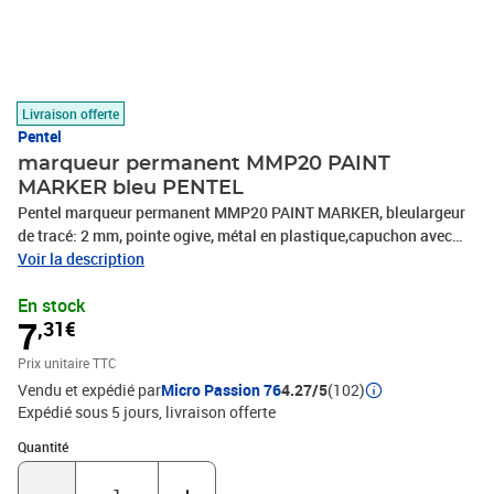
Livraison offerte
Pentel
marqueur permanent MMP20 PAINT
MARKER bleu PENTEL
Pentel marqueur permanent MMP20 PAINT MARKER, bleulargeur
de tracé: 2 mm, pointe ogive, métal en plastique,capuchon avec
clip, couvrant, corps et capuchon en couleurde trait (MMP20-C)
Voir la description
En stock
7
,31€
Prix unitaire TTC
Vendu et expédié par
Micro Passion 76
4.27/5
(102)
Expédié sous 5 jours
livraison offerte
Quantité : 1
Quantité