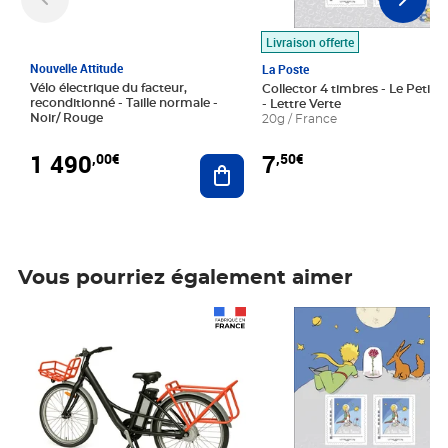
Livraison offerte
Nouvelle Attitude
La Poste
Vélo électrique du facteur,
Collector 4 timbres - Le Petit P
reconditionné - Taille normale -
- Lettre Verte
Noir/ Rouge
20g / France
1 490
7
,00€
,50€
Ajouter au panier
Vous pourriez également aimer
Prix 1 490,00€
Prix 7,50€