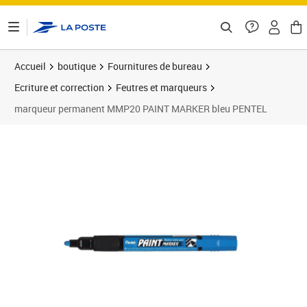
ontenu de la page
Accueil
boutique
Fournitures de bureau
Ecriture et correction
Feutres et marqueurs
marqueur permanent MMP20 PAINT MARKER bleu PENTEL
Prix 7,31€
Prix 4
Prix 1