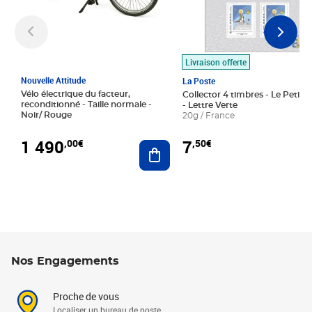
Livraison offerte
Nouvelle Attitude
La Poste
Vélo électrique du facteur,
Collector 4 timbres - Le Petit P
reconditionné - Taille normale -
- Lettre Verte
Noir/ Rouge
20g / France
1 490
7
,00€
,50€
Ajouter au panier
Nos Engagements
Proche de vous
Localiser un bureau de poste