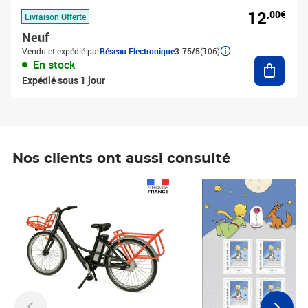
12
,00€
Livraison Offerte
Neuf
Vendu et expédié par
Réseau Electronique
3.75/5
(106)
Ajouter
En stock
Expédié sous 1 jour
Nos clients ont aussi consulté
Prix 1 490,00€
Prix 7,50€