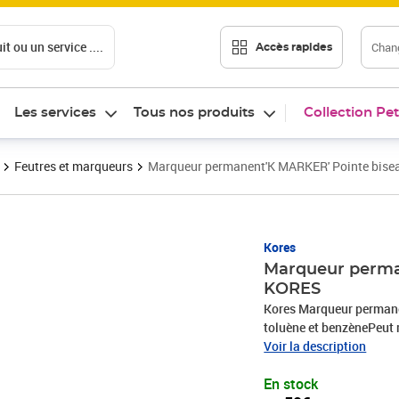
t ou un service ....
Chang
Accès rapides
Les services
Tous nos produits
Collection Pet
Feutres et marqueurs
Marqueur permanent'K MARKER' Pointe bise
Prix 2,59€
Kores
Marqueur perma
KORES
Kores Marqueur permane
toluène et benzènePeut 
compris les CD
Voir la description
En stock