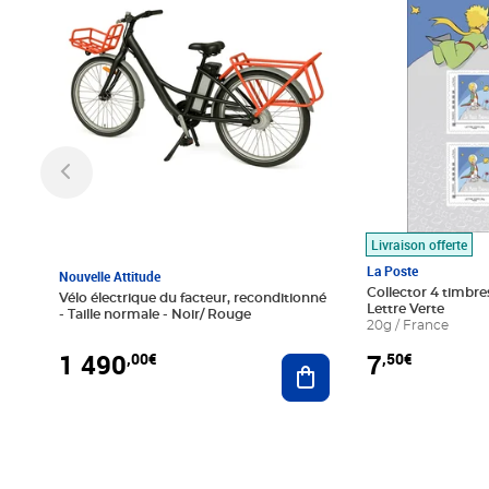
Livraison offerte
La Poste
Nouvelle Attitude
Collector 4 timbres
Vélo électrique du facteur, reconditionné
Lettre Verte
- Taille normale - Noir/ Rouge
20g / France
1 490
7
,00€
,50€
Ajouter au panier