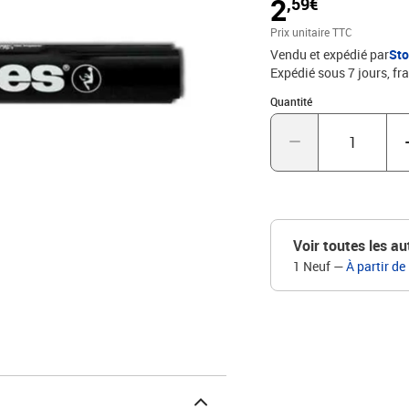
2
,59€
Prix unitaire TTC
Vendu et expédié par
St
Expédié sous 7 jours, fra
Quantité : 1
Quantité
Voir toutes les au
1 Neuf
—
À partir de