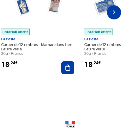
Livraison offerte
Livraison offerte
La Poste
La Poste
Carnet de 12 timbres - Maman dans l'art -
Carnet de 12 timbres - Le bl
Lettre verte
Lettre verte
20g / France
20g / France
18
18
,24€
,24€
r au panier
Ajouter au panier
Prix 18,24€
Prix 18,24€