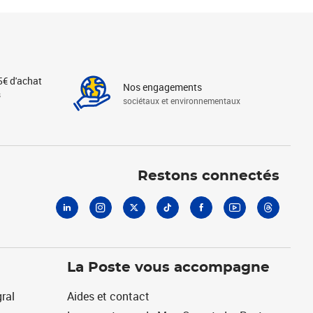
5€ d'achat
Nos engagements
s
sociétaux et environnementaux
Linkedin
Instagram
X
Tiktok
Facebook
Youtube
Threads
Restons connectés
La Poste vous accompagne
ral
Aides et contact