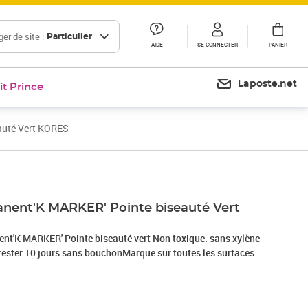
er de site :
Particulier
AIDE
SE CONNECTER
PANIER
Laposte.net
it Prince
auté Vert KORES
Prix 12,00€
nent'K MARKER' Pointe biseauté Vert
nt'K MARKER' Pointe biseauté vert Non toxique. sans xylène
rester 10 jours sans bouchonMarque sur toutes les surfaces y