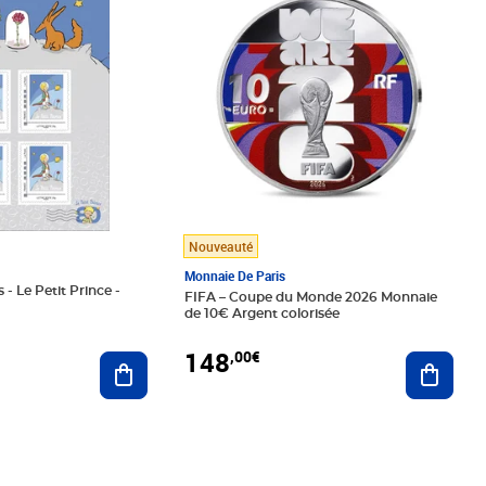
Nouveauté
Monnaie De Paris
 - Le Petit Prince -
FIFA – Coupe du Monde 2026 Monnaie
de 10€ Argent colorisée
148
,00€
Ajouter au panier
Ajoute