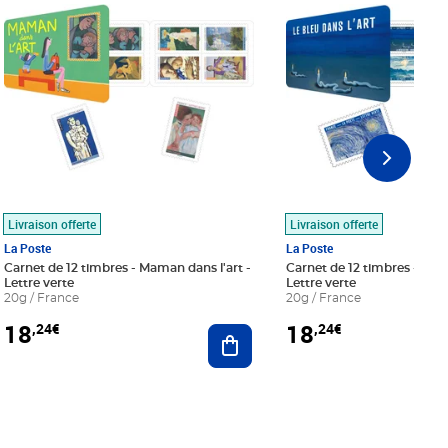
Livraison offerte
Livraison offerte
La Poste
La Poste
Carnet de 12 timbres - Maman dans l'art -
Carnet de 12 timbres - Le bl
Lettre verte
Lettre verte
20g / France
20g / France
18
18
,24€
,24€
r au panier
Ajouter au panier