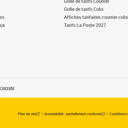
Grille de tarifs Courrier
Grille de tarifs Colis
urs
Affiches tarifaires courrier colis
eux
Tarifs La Poste 2027
 recrute
Plan du site
Accessibilité : partiellement conforme
Conditions 