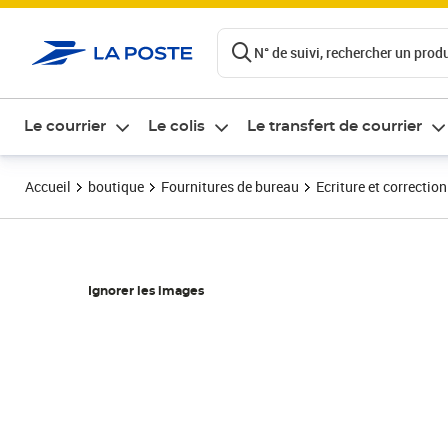
ontenu de la page
N° de suivi, rechercher un produi
Le courrier
Le colis
Le transfert de courrier
Accueil
boutique
Fournitures de bureau
Ecriture et correction
Ignorer les images