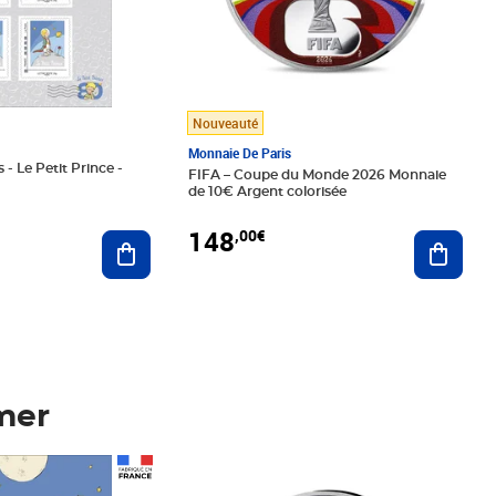
Nouveauté
Monnaie De Paris
 - Le Petit Prince -
FIFA – Coupe du Monde 2026 Monnaie
de 10€ Argent colorisée
148
,00€
Ajouter au panier
Ajoute
mer
Prix 148,00€