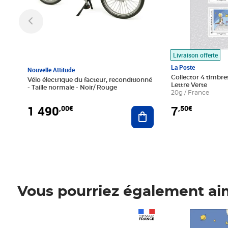
Livraison offerte
La Poste
Nouvelle Attitude
Collector 4 timbres
Vélo électrique du facteur, reconditionné
Lettre Verte
- Taille normale - Noir/ Rouge
20g / France
1 490
7
,00€
,50€
Ajouter au panier
Vous pourriez également ai
Prix 1 490,00€
Prix 7,50€