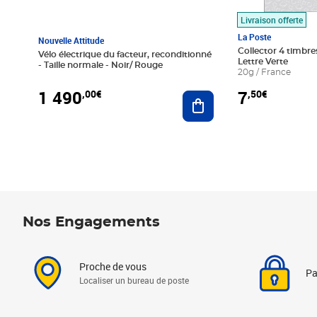
Livraison offerte
La Poste
Nouvelle Attitude
Collector 4 timbres
Vélo électrique du facteur, reconditionné
Lettre Verte
- Taille normale - Noir/ Rouge
20g / France
1 490
7
,00€
,50€
Ajouter au panier
Nos Engagements
Proche de vous
Pa
Localiser un bureau de poste