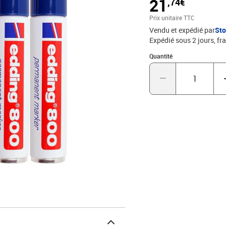
21
,74€
à l'extrémité du manche 
Germany éprouvée depui
Prix unitaire TTC
Vendu et expédié par
St
Expédié sous 2 jours, fra
Quantité : 1
Quantité