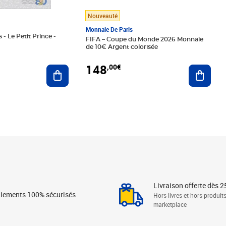
Nouveauté
Monnaie De Paris
 - Le Petit Prince -
FIFA – Coupe du Monde 2026 Monnaie
de 10€ Argent colorisée
148
,00€
Ajouter au panier
Ajoute
Livraison offerte dès 2
iements 100% sécurisés
Hors livres et hors produit
marketplace