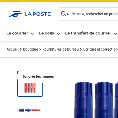
ontenu de la page
N° de suivi, rechercher un produi
Le courrier
Le colis
Le transfert de courrier
Accueil
boutique
Fournitures de bureau
Ecriture et correction
Ignorer les images