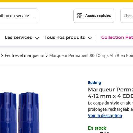
t ou un service ....
Chang
Accès rapides
Les services
Tous nos produits
Collection Pet
Feutres et marqueurs
Marqueur Permanent 800 Corps Alu Bleu Poi
Prix 21,74€
Edding
Marqueur Perma
4-12 mm x 4 ED
Le corps du stylo en alu
prolongée, rechargeable d
marron avec edding T 25
Voir la description
rempli d'une encre à fa
En stock
visible et qui tient sur