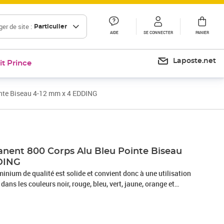
er de site :
Particulier
AIDE
SE CONNECTER
PANIER
Laposte.net
it Prince
nte Biseau 4-12 mm x 4 EDDING
nent 800 Corps Alu Bleu Pointe Biseau
DING
minium de qualité est solide et convient donc à une utilisation
ans les couleurs noir, rouge, bleu, vert, jaune, orange et
, edding T 100 et edding T 1000 Ce marqueur permanent est
ible odeur d'une couleur intense très opaque, immédiatement
 pratiquement n'importe quel support Le capuchon peut se fixer