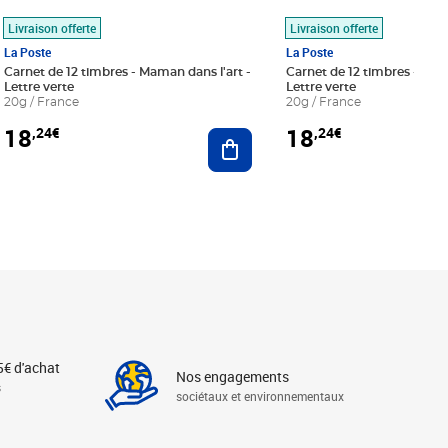
Livraison offerte
Livraison offerte
La Poste
La Poste
Carnet de 12 timbres - Maman dans l'art -
Carnet de 12 timbres - Le bl
Lettre verte
Lettre verte
20g / France
20g / France
18
18
,24€
,24€
r au panier
Ajouter au panier
5€ d'achat
Nos engagements
s
sociétaux et environnementaux