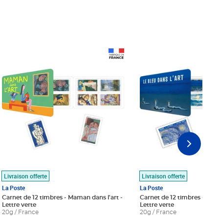
Prix 18,24€
Prix 18,24€
Livraison offerte
Livraison offerte
La Poste
La Poste
Carnet de 12 timbres - Maman dans l'art -
Carnet de 12 timbres - Le bl
Lettre verte
Lettre verte
20g / France
20g / France