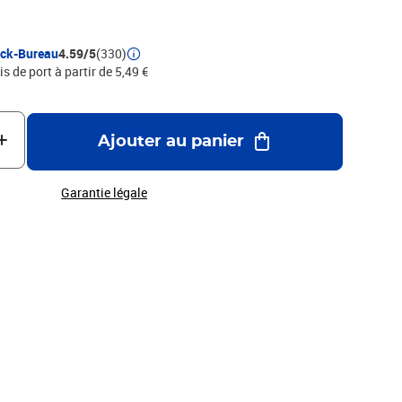
, produit de marque de grande qualité , la qualité Made in
s des décennies
ock-Bureau
4.59/5
(330)
is de port à partir de 5,49 €
Ajouter au panier
Garantie légale