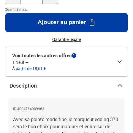
pratiquement tous les supports Le capuchon peut se fixer à
Quantité max.
l'extrémité du manche Produit de marque haut de gamme Qualité
« Made in Germany » éprouvée depuis des décennies
Ajouter au panier
Garantie légale
Voir toutes les autres offres
1
1 Neuf
—
À partir de 18,61 €
Description
ID 4004764089963
Avec sa pointe ronde fine, le marqueur edding 370
sera le bon choix pour marquer et écrire sur de