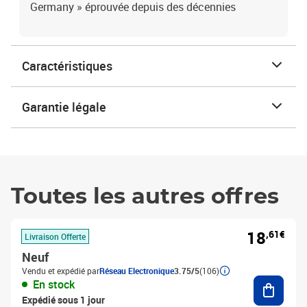
Germany » éprouvée depuis des décennies
Caractéristiques
Garantie légale
Toutes les autres offres
18
,61€
Livraison Offerte
Neuf
Vendu et expédié par
Réseau Electronique
3.75/5
(106)
Ajouter
En stock
Expédié sous 1 jour