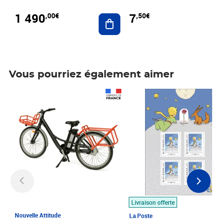
1 490
7
,00€
,50€
Ajouter au panier
Vous pourriez également aimer
Prix 1 490,00€
Prix 7,50€
Livraison offerte
Nouvelle Attitude
La Poste