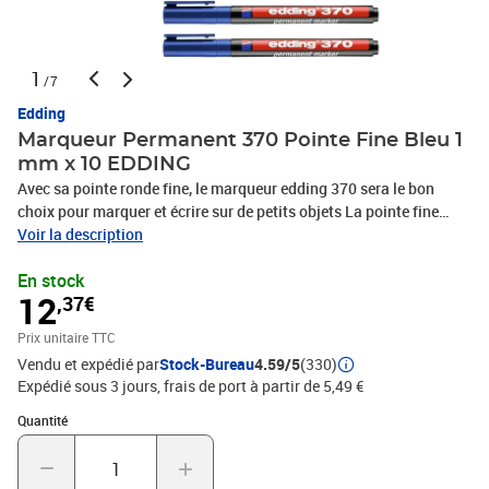
1
/7
Edding
Marqueur Permanent 370 Pointe Fine Bleu 1
mm x 10 EDDING
Avec sa pointe ronde fine, le marqueur edding 370 sera le bon
choix pour marquer et écrire sur de petits objets La pointe fine
permet une largeur de trait fine, tandis que l'encre peut être
Voir la description
appliquée avec précision sur presque tous les matériaux Ce
En stock
marqueur permanent équipé d'une pointe ronde fine est
12
,37€
parfaitement adapté pour les tâches organisationnelles comme
pour la création artistique - que ce soit pour écrire sur des outils,
Prix unitaire TTC
des récipients ou des accessoires de petite taille, son tracé fin
Vendu et expédié par
Stock-Bureau
4.59/5
(330)
accomplit des merveilles Des pointes de rechange sont
Expédié sous 3 jours, frais de port à partir de 5,49 €
disponibles pour ce marqueur permanent, qui est rechargeable
dans les coloris noir, rouge, bleu et vert avec les recharges edding
Quantité : 1
Quantité
MTK 25, edding T 25, edding T 100 et edding T 1000 Ce marqueur
permanent contient une encre d'une couleur intense et à faible
odeur, à l'aspect tout simplement superbe et qui tient sur