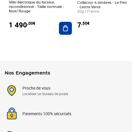
Vélo électrique du facteur,
Collector 4 timbres - Le Petit P
reconditionné - Taille normale -
- Lettre Verte
Noir/ Rouge
20g / France
1 490
7
,00€
,50€
Ajouter au panier
Nos Engagements
Proche de vous
Localiser un bureau de poste
Paiements 100% sécurisés