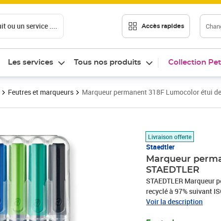
t ou un service ....
Chang
Accès rapides
Les services
Tous nos produits
Collection Pet
Feutres et marqueurs
Marqueur permanent 318F Lumocolor étui d
Prix 18,58€
Livraison offerte
Staedtler
Marqueur perma
STAEDTLER
STAEDTLER Marqueur per
recyclé à 97% suivant IS
àl'eau et à l'effacement
Voir la description