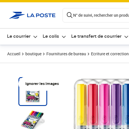
ontenu de la page
N° de suivi, rechercher un produi
Le courrier
Le colis
Le transfert de courrier
Accueil
boutique
Fournitures de bureau
Ecriture et correction
Ignorer les images