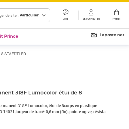
er de site :
Particulier
AIDE
SE CONNECTER
PANIER
Laposte.net
it Prince
e 8 STAEDTLER
Prix 13,85€
Prix 22,34€
Prix barré 36,30 €
Prix 30,25€
nent 318F Lumocolor étui de 8
manent 318F Lumocolor, étui de 8corps en plastique
O 14021,largeur de tracé: 0,6 mm (fin), pointe ogive, résistant
, rechargeable,contenu: 8 pièces(318 WP8-1)