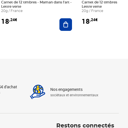
Carnet de 12 timbres - Maman dans l'art -
Carnet de 12 timbres - Le bl
Lettre verte
Lettre verte
20g / France
20g / France
18
18
,24€
,24€
r au panier
Ajouter au panier
5€ d'achat
Nos engagements
s
sociétaux et environnementaux
Linkedin
Instagram
X
Tiktok
Facebook
Youtube
Threads
Restons connectés