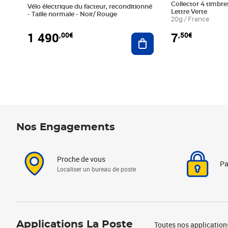
Collector 4 timbres
Vélo électrique du facteur, reconditionné
Lettre Verte
- Taille normale - Noir/ Rouge
20g / France
1 490
7
,00€
,50€
Ajouter au panier
Nos Engagements
Proche de vous
Pa
Localiser un bureau de poste
Applications La Poste
Toutes nos application