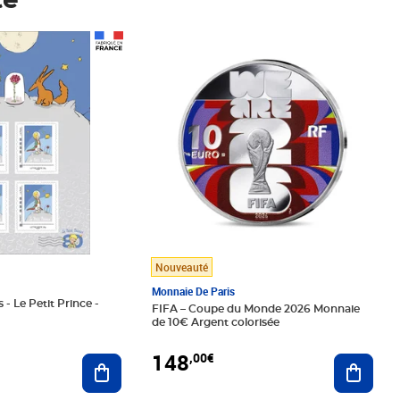
té
Prix 148,00€
Nouveauté
Monnaie De Paris
 - Le Petit Prince -
FIFA – Coupe du Monde 2026 Monnaie
de 10€ Argent colorisée
148
,00€
Ajouter au panier
Ajoute