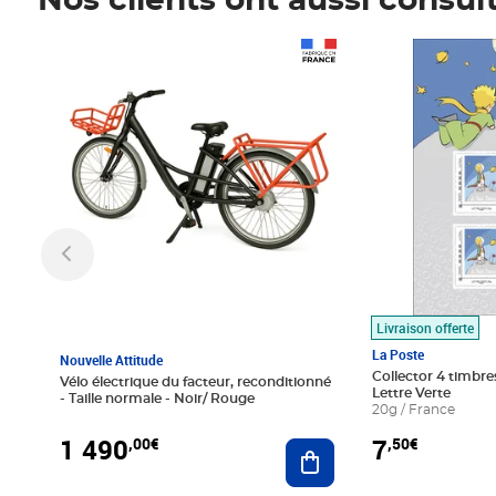
Nos clients ont aussi consul
Prix 1 490,00€
Prix 7,50€
Livraison offerte
La Poste
Nouvelle Attitude
Collector 4 timbres
Vélo électrique du facteur, reconditionné
Lettre Verte
- Taille normale - Noir/ Rouge
20g / France
1 490
7
,00€
,50€
Ajouter au panier