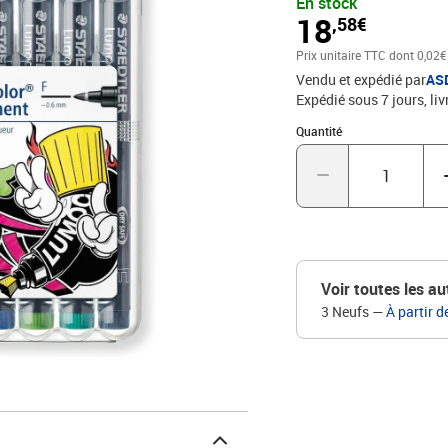
En stock
18
,58€
Prix unitaire TTC
dont 0,02€
Vendu et expédié par
AS
Expédié sous 7 jours
liv
Quantité : 1
Quantité
Voir toutes les au
3 Neufs
—
À partir d