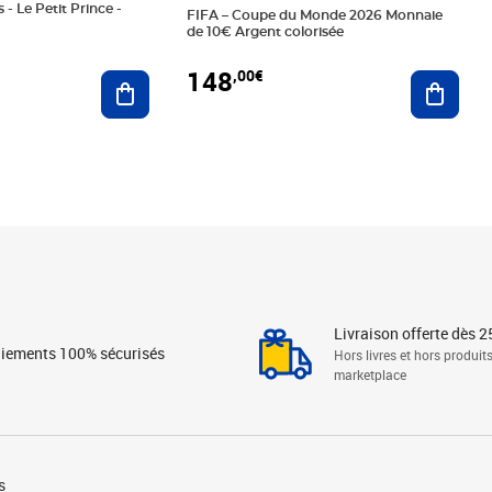
 - Le Petit Prince -
FIFA – Coupe du Monde 2026 Monnaie
de 10€ Argent colorisée
148
,00€
Ajouter au panier
Ajoute
Livraison offerte dès 2
iements 100% sécurisés
Hors livres et hors produit
marketplace
s