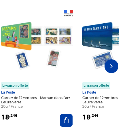
Prix 18,24€
Prix 18,24€
Livraison offerte
Livraison offerte
La Poste
La Poste
Carnet de 12 timbres - Maman dans l'art -
Carnet de 12 timbres - Le bl
Lettre verte
Lettre verte
20g / France
20g / France
18
18
,24€
,24€
r au panier
Ajouter au panier