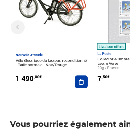
Livraison offerte
La Poste
Nouvelle Attitude
Collector 4 timbres
Vélo électrique du facteur, reconditionné
Lettre Verte
- Taille normale - Noir/ Rouge
20g / France
1 490
7
,00€
,50€
Ajouter au panier
Vous pourriez également ai