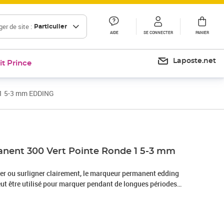
er de site :
Particulier
AIDE
SE CONNECTER
PANIER
Laposte.net
it Prince
 1 5-3 mm EDDING
Prix barré 15,49 €
Prix 12,00€
Prix 14,41€
nent 300 Vert Pointe Ronde 1 5-3 mm
quer ou surligner clairement, le marqueur permanent edding
peut être utilisé pour marquer pendant de longues périodes
rface - photos, plastique, verre, bois, pierre, cuir, métal, etc
 quotidien, convient pour toutes les cuisines, tous les bureaux
classique parmi les marqueurs permanents est muni d'une