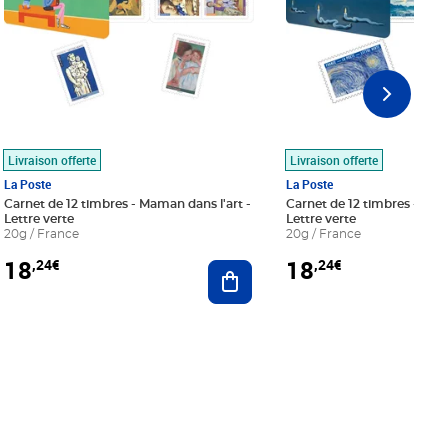
Livraison offerte
Livraison offerte
La Poste
La Poste
Carnet de 12 timbres - Maman dans l'art -
Carnet de 12 timbres - Le bl
Lettre verte
Lettre verte
20g / France
20g / France
18
18
,24€
,24€
r au panier
Ajouter au panier