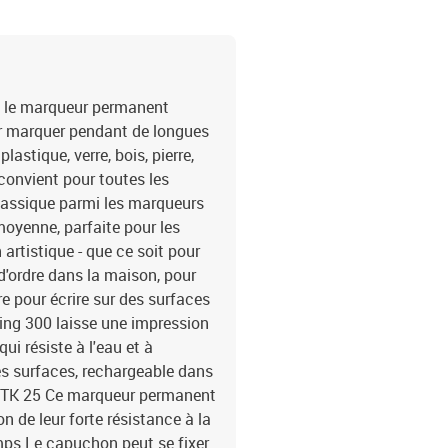
nt, le marqueur permanent
our marquer pendant de longues
astique, verre, bois, pierre,
 convient pour toutes les
 classique parmi les marqueurs
oyenne, parfaite pour les
artistique - que ce soit pour
d'ordre dans la maison, pour
re pour écrire sur des surfaces
ding 300 laisse une impression
ui résiste à l'eau et à
es surfaces, rechargeable dans
g MTK 25 Ce marqueur permanent
n de leur forte résistance à la
mps Le capuchon peut se fixer