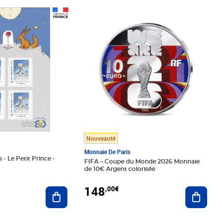
Prix 148,00€
Nouveauté
Monnaie De Paris
 - Le Petit Prince -
FIFA – Coupe du Monde 2026 Monnaie
de 10€ Argent colorisée
148
,00€
Ajouter au panier
Ajoute