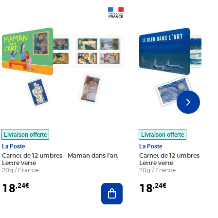
Prix 18,24€
Prix 18,24€
Livraison offerte
Livraison offerte
La Poste
La Poste
Carnet de 12 timbres - Maman dans l'art -
Carnet de 12 timbres - Le bl
Lettre verte
Lettre verte
20g / France
20g / France
18
18
,24€
,24€
r au panier
Ajouter au panier