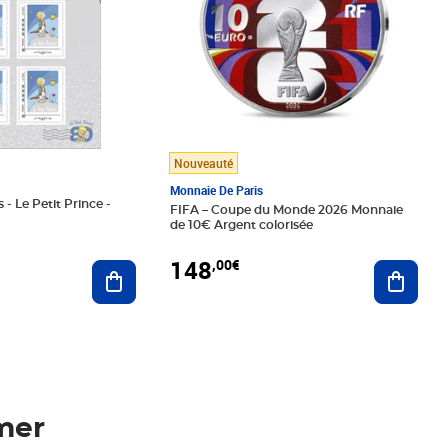
Nouveauté
Monnaie De Paris
 - Le Petit Prince -
FIFA – Coupe du Monde 2026 Monnaie
de 10€ Argent colorisée
148
,00€
Ajouter au panier
Ajoute
mer