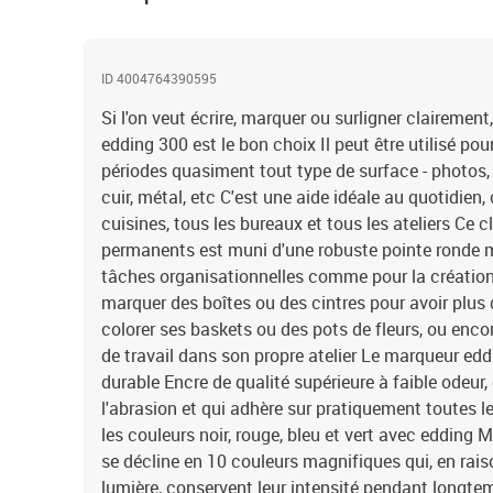
ID 4004764390595
Si l'on veut écrire, marquer ou surligner claireme
edding 300 est le bon choix Il peut être utilisé p
périodes quasiment tout type de surface - photos, pl
cuir, métal, etc C'est une aide idéale au quotidien,
cuisines, tous les bureaux et tous les ateliers Ce
permanents est muni d'une robuste pointe ronde m
tâches organisationnelles comme pour la création 
marquer des boîtes ou des cintres pour avoir plus 
colorer ses baskets ou des pots de fleurs, ou enco
de travail dans son propre atelier Le marqueur ed
durable Encre de qualité supérieure à faible odeur, q
l'abrasion et qui adhère sur pratiquement toutes l
les couleurs noir, rouge, bleu et vert avec eddin
se décline en 10 couleurs magnifiques qui, en raiso
lumière, conservent leur intensité pendant longte