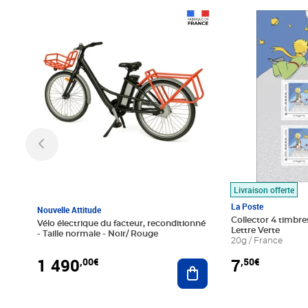
Prix 1 490,00€
Prix 7,50€
Livraison offerte
La Poste
Nouvelle Attitude
Collector 4 timbres
Vélo électrique du facteur, reconditionné
Lettre Verte
- Taille normale - Noir/ Rouge
20g / France
1 490
7
,00€
,50€
Ajouter au panier