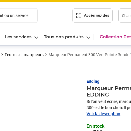
t ou un service ....
Chang
Accès rapides
Les services
Tous nos produits
Collection Pet
Feutres et marqueurs
Marqueur Permanent 300 Vert Pointe Ronde
Prix 2,78€
Edding
Marqueur Perma
EDDING
Si l'on veut écrire, mar
300 est le bon choix Il 
quasiment tout type de su
Voir la description
C'est une aide idéale au
En stock
et tous les ateliers Ce 