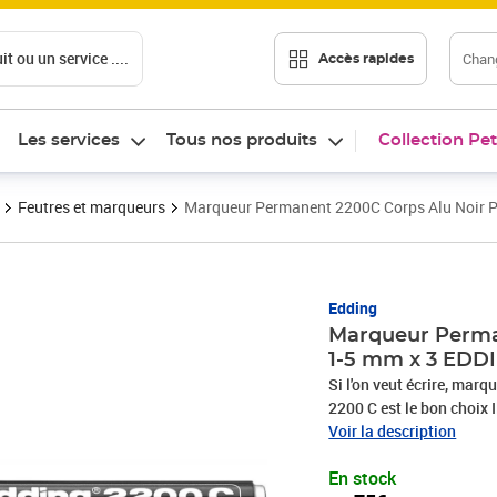
t ou un service ....
Chang
Accès rapides
Les services
Tous nos produits
Collection Pet
Feutres et marqueurs
Marqueur Permanent 2200C Corps Alu Noir P
Prix 7,75€
Edding
Marqueur Perman
1-5 mm x 3 EDD
Si l'on veut écrire, mar
2200 C est le bon choix 
quasiment tout type de su
Voir la description
C'est une aide idéale au
En stock
et tous les ateliers LA