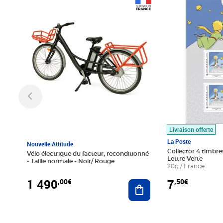
Prix 1 490,00€
Prix 7,50€
Livraison offerte
La Poste
Nouvelle Attitude
Collector 4 timbres
Vélo électrique du facteur, reconditionné
Lettre Verte
- Taille normale - Noir/ Rouge
20g / France
1 490
7
,00€
,50€
Ajouter au panier