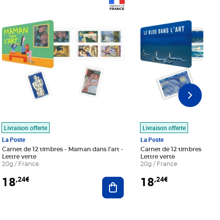
Prix 18,24€
Prix 18,24€
Livraison offerte
Livraison offerte
La Poste
La Poste
Carnet de 12 timbres - Maman dans l'art -
Carnet de 12 timbres - Le bl
Lettre verte
Lettre verte
20g / France
20g / France
18
18
,24€
,24€
r au panier
Ajouter au panier