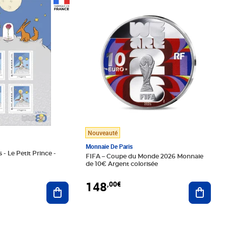
Prix 148,00€
Nouveauté
Monnaie De Paris
 - Le Petit Prince -
FIFA – Coupe du Monde 2026 Monnaie
de 10€ Argent colorisée
148
,00€
Ajouter au panier
Ajoute