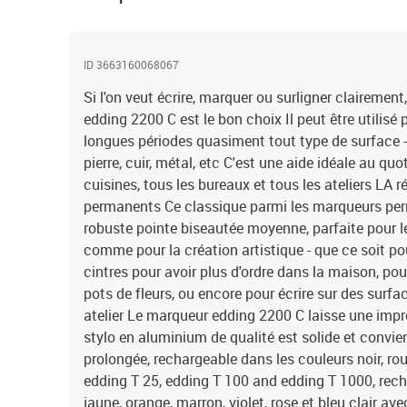
ID 3663160068067
Si l'on veut écrire, marquer ou surligner claireme
edding 2200 C est le bon choix Il peut être utilis
longues périodes quasiment tout type de surface - p
pierre, cuir, métal, etc C'est une aide idéale au qu
cuisines, tous les bureaux et tous les ateliers LA
permanents Ce classique parmi les marqueurs pe
robuste pointe biseautée moyenne, parfaite pour l
comme pour la création artistique - que ce soit p
cintres pour avoir plus d'ordre dans la maison, po
pots de fleurs, ou encore pour écrire sur des surfa
atelier Le marqueur edding 2200 C laisse une impr
stylo en aluminium de qualité est solide et convie
prolongée, rechargeable dans les couleurs noir, ro
edding T 25, edding T 100 and edding T 1000, rec
jaune, orange, marron, violet, rose et bleu clair a