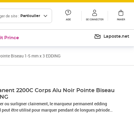
er de site :
Particulier
AIDE
SE CONNECTER
PANIER
Laposte.net
it Prince
ointe Biseau 1-5 mm x 3 EDDING
ent 2200C Corps Alu Noir Pointe Biseau
ING
quer ou surligner clairement, le marqueur permanent edding
Il peut être utilisé pour marquer pendant de longues périodes
rface - photos, plastique, verre, bois, pierre, cuir, métal, etc
 quotidien, convient pour toutes les cuisines, tous les bureaux
 référence des marqueurs permanents Ce classique parmi les