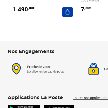
20g / France
1 490
7
,00€
,50€
Ajouter au panier
Nos Engagements
Proche de vous
Pa
Localiser un bureau de poste
Applications La Poste
Toutes nos application