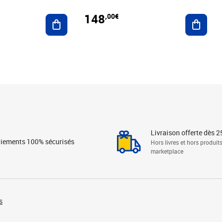
148
,00€
Ajouter au panier
Ajoute
Livraison offerte dès 2
iements 100% sécurisés
Hors livres et hors produit
marketplace
s