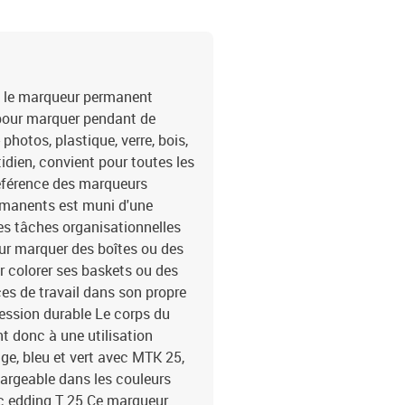
nt, le marqueur permanent
é pour marquer pendant de
hotos, plastique, verre, bois,
otidien, convient pour toutes les
 référence des marqueurs
rmanents est muni d'une
es tâches organisationnelles
our marquer des boîtes ou des
ur colorer ses baskets ou des
ces de travail dans son propre
ession durable Le corps du
nt donc à une utilisation
uge, bleu et vert avec MTK 25,
hargeable dans les couleurs
vec edding T 25 Ce marqueur