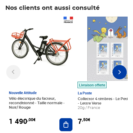
Nos clients ont aussi consulté
Prix 1 490,00€
Prix 7,50€
Livraison offerte
Nouvelle Attitude
La Poste
Vélo électrique du facteur,
Collector 4 timbres - Le Petit P
reconditionné - Taille normale -
- Lettre Verte
Noir/ Rouge
20g / France
1 490
7
,00€
,50€
Ajouter au panier