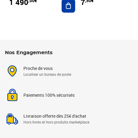
1 490
7
,00€
,50€
Ajouter au panier
Nos Engagements
Proche de vous
Localiser un bureau de poste
Paiements 100% sécurisés
Livraison offerte dès 25€ d'achat
Hors livres et hors produits marketplace