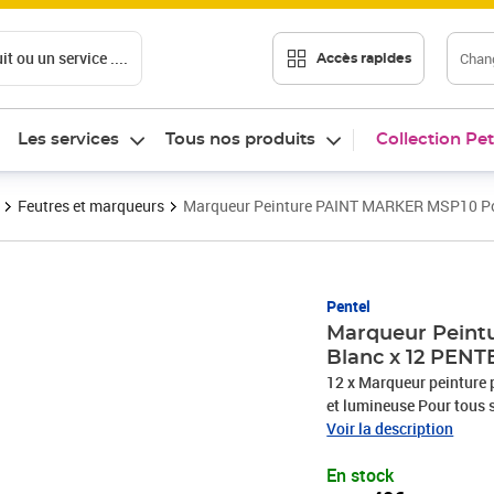
t ou un service ....
Chang
Accès rapides
Les services
Tous nos produits
Collection Pet
Feutres et marqueurs
Marqueur Peinture PAINT MARKER MSP10 Poi
Prix 33,40€
Pentel
Marqueur Peint
Blanc x 12 PENT
12 x Marqueur peinture 
et lumineuse Pour tous s
verre, métal, caoutchouc,
Voir la description
cartes, menus… mais auss
En stock
odeur (sans xylène) Poin