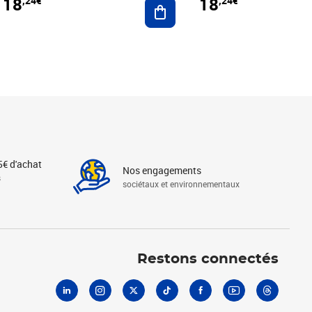
18
18
,24€
,24€
r au panier
Ajouter au panier
5€ d'achat
Nos engagements
s
sociétaux et environnementaux
Linkedin
Instagram
X
Tiktok
Facebook
Youtube
Threads
Restons connectés