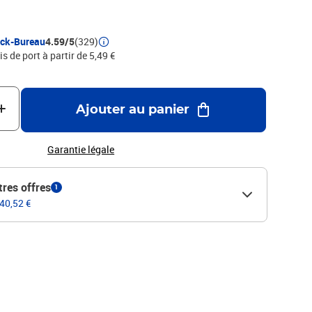
métallisées, 13 couleurs vives et intenses et blancTaille de la
r du tracé 1,0 mm, PHOTOS NON CONTRACTUELLES
ock-Bureau
4.59/5
(329)
is de port à partir de 5,49 €
Ajouter au panier
Garantie légale
tres offres
1
 40,52 €