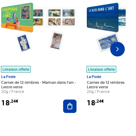
Livraison offerte
Livraison offerte
La Poste
La Poste
Carnet de 12 timbres - Maman dans l'art -
Carnet de 12 timbres - Le bl
Lettre verte
Lettre verte
20g / France
20g / France
18
18
,24€
,24€
r au panier
Ajouter au panier