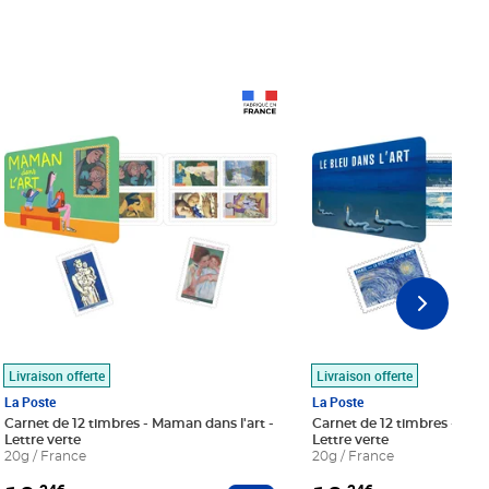
Prix 18,24€
Prix 18,24€
Livraison offerte
Livraison offerte
La Poste
La Poste
Carnet de 12 timbres - Maman dans l'art -
Carnet de 12 timbres - Le bl
Lettre verte
Lettre verte
20g / France
20g / France