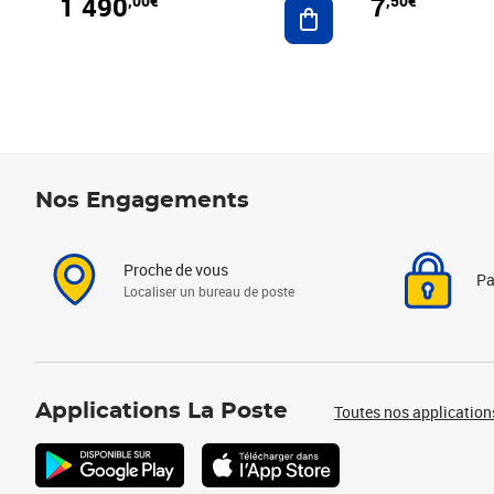
1 490
7
,00€
,50€
Ajouter au panier
Nos Engagements
Proche de vous
Pa
Localiser un bureau de poste
Applications La Poste
Toutes nos application