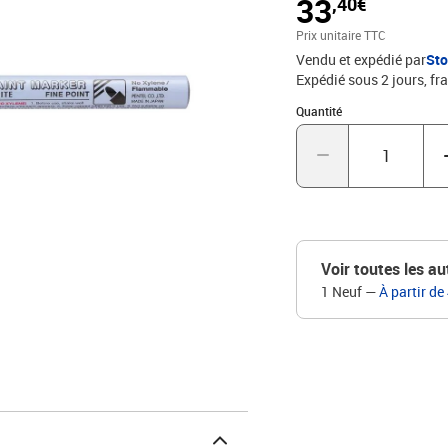
33
,40€
21 couleurs : 7 couleurs 
pointe 2,9 mm Largeu
Prix unitaire TTC
Vendu et expédié par
St
Expédié sous 2 jours, fra
Quantité : 1
Quantité
Voir toutes les au
1 Neuf
—
À partir de