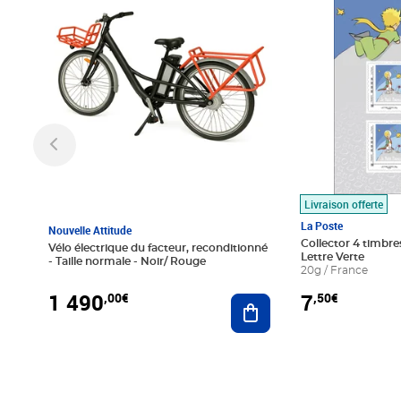
Livraison offerte
La Poste
Nouvelle Attitude
Collector 4 timbres
Vélo électrique du facteur, reconditionné
Lettre Verte
- Taille normale - Noir/ Rouge
20g / France
1 490
7
,00€
,50€
Ajouter au panier