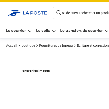
ontenu de la page
N° de suivi, rechercher un produi
Le courrier
Le colis
Le transfert de courrier
Accueil
boutique
Fournitures de bureau
Ecriture et correction
Ignorer les images