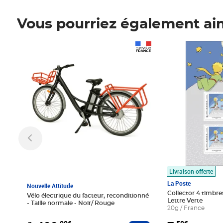
Vous pourriez également ai
Prix 1 490,00€
Prix 7,50€
Livraison offerte
La Poste
Nouvelle Attitude
Collector 4 timbres
Vélo électrique du facteur, reconditionné
Lettre Verte
- Taille normale - Noir/ Rouge
20g / France