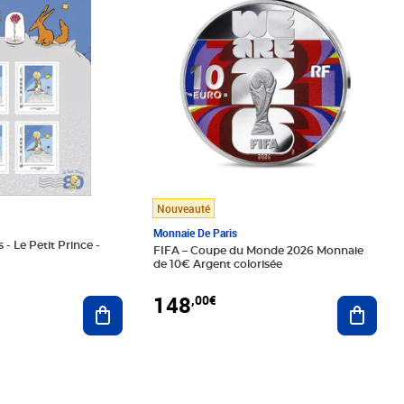
Nouveauté
Monnaie De Paris
 - Le Petit Prince -
FIFA – Coupe du Monde 2026 Monnaie
de 10€ Argent colorisée
148
,00€
Ajouter au panier
Ajoute