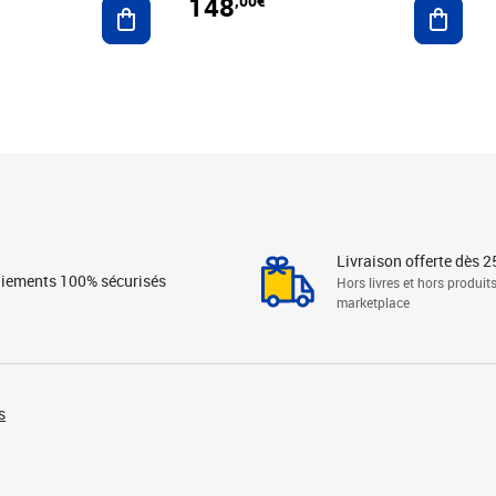
148
,00€
Ajouter au panier
Ajoute
Livraison offerte dès 2
iements 100% sécurisés
Hors livres et hors produit
marketplace
s