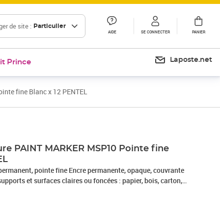
er de site :
Particulier
AIDE
SE CONNECTER
PANIER
Laposte.net
it Prince
nte fine Blanc x 12 PENTEL
Prix 40,52€
ure PAINT MARKER MSP10 Pointe fine
EL
permanent, pointe fine Encre permanente, opaque, couvrante
upports et surfaces claires ou foncées : papier, bois, carton,
 plastique, cuir… Idéal pour décorer, personnaliser et créer
i vos cadres en bois, bouteilles en verre, vases… Encre faible
te conique Idéal pour tous vos loisirs créatifs, disponible en