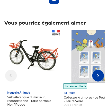
Vous pourriez également aimer
Prix 1 490,00€
Prix 7,50€
Livraison offerte
Nouvelle Attitude
La Poste
Vélo électrique du facteur,
Collector 4 timbres - Le Petit P
reconditionné - Taille normale -
- Lettre Verte
Noir/ Rouge
20g / France