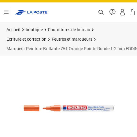
ontenu de la page
Accueil
boutique
Fournitures de bureau
Ecriture et correction
Feutres et marqueurs
Marqueur Peinture Brillante 751 Orange Pointe Ronde 1-2 mm EDDI
Prix 5,87€
Prix 1
Prix b
Prix 2