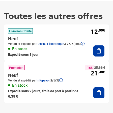
Toutes les autres offres
12
,00€
Livraison Offerte
Neuf
Vendu et expédié par
Réseau Electronique
3.75/5
(106)
Ajouter
En stock
Expédié sous 1 jour
25,66 €
Promotion
-16%
21
,38€
Neuf
Vendu et expédié par
Infopavon
2/5
(3)
En stock
Ajouter
Expédié sous 2 jours, frais de port à partir de
6,35 €