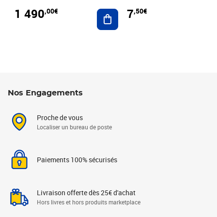
1 490
7
,00€
,50€
Ajouter au panier
Nos Engagements
Proche de vous
Localiser un bureau de poste
Paiements 100% sécurisés
Livraison offerte dès 25€ d'achat
Hors livres et hors produits marketplace