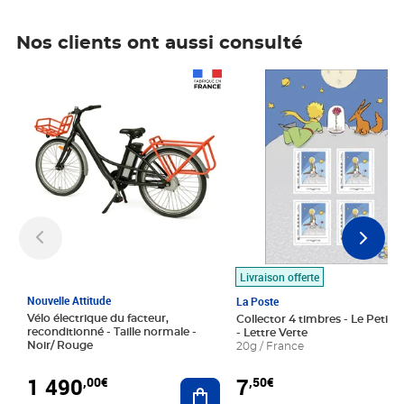
Nos clients ont aussi consulté
Prix 1 490,00€
Prix 7,50€
Livraison offerte
Nouvelle Attitude
La Poste
Vélo électrique du facteur,
Collector 4 timbres - Le Petit P
reconditionné - Taille normale -
- Lettre Verte
Noir/ Rouge
20g / France
1 490
7
,00€
,50€
Ajouter au panier