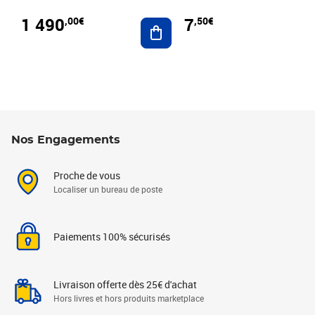
1 490
7
,00€
,50€
Ajouter au panier
Nos Engagements
Proche de vous
Localiser un bureau de poste
Paiements 100% sécurisés
Livraison offerte dès 25€ d'achat
Hors livres et hors produits marketplace