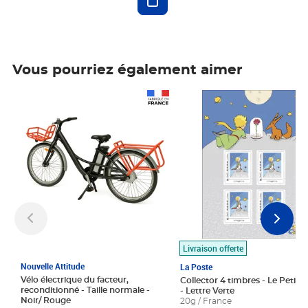
Vous pourriez également aimer
Prix 1 490,00€
Prix 7,50€
Livraison offerte
Nouvelle Attitude
La Poste
Vélo électrique du facteur,
Collector 4 timbres - Le Petit P
reconditionné - Taille normale -
- Lettre Verte
Noir/ Rouge
20g / France