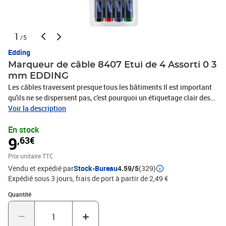
1
/5
Edding
Marqueur de câble 8407 Etui de 4 Assorti 0 3
mm EDDING
Les câbles traversent presque tous les bâtiments Il est important
qu'ils ne se dispersent pas, c'est pourquoi un étiquetage clair des
câbles est essentiel pour les électriciens et les ouvriers La pointe
Voir la description
extrêmement fine permet au marqueur de câbles edding 8407 de
En stock
marquer les câbles de manière appropriée Que les câbles passent
9
,63€
à l'intérieur ou à l'extérieur, le marqueur permanent, étanche et
résistant à la lumière les marque tous parfaitement Et parce qu'un
Prix unitaire TTC
bon câblage nécessite également un bon codage couleur, ce
Vendu et expédié par
Stock-Bureau
4.59/5
(329)
edding spécial est disponible dans un jeu de quatre couleurs
Expédié sous 3 jours, frais de port à partir de 2,49 €
différentes Le capuchon peut être glissé sur l'extrémité du baril
pour ne pas le perdre Produit de marque haut de gamme
Quantité : 1
Quantité