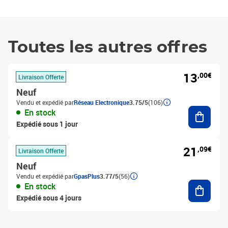
Toutes les autres offres
13
,00€
Livraison Offerte
Neuf
Vendu et expédié par
Réseau Electronique
3.75/5
(106)
Ajouter
En stock
Expédié sous 1 jour
21
,09€
Livraison Offerte
Neuf
Vendu et expédié par
GpasPlus
3.77/5
(56)
Ajouter
En stock
Expédié sous 4 jours