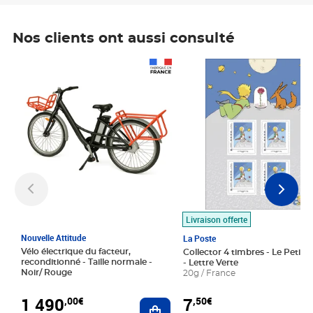
Nos clients ont aussi consulté
Prix 1 490,00€
Prix 7,50€
Livraison offerte
Nouvelle Attitude
La Poste
Vélo électrique du facteur,
Collector 4 timbres - Le Petit P
reconditionné - Taille normale -
- Lettre Verte
Noir/ Rouge
20g / France
1 490
7
,00€
,50€
Ajouter au panier