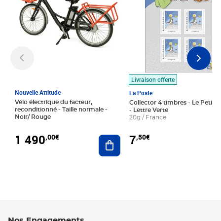
Livraison offerte
Nouvelle Attitude
La Poste
Vélo électrique du facteur,
Collector 4 timbres - Le Petit P
reconditionné - Taille normale -
- Lettre Verte
Noir/ Rouge
20g / France
1 490
7
,00€
,50€
Ajouter au panier
Nos Engagements