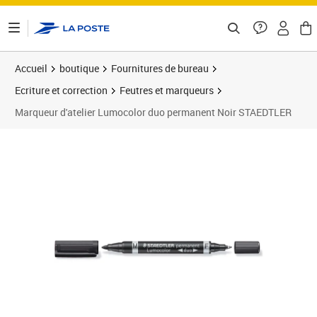
ontenu de la page
Accueil
boutique
Fournitures de bureau
Ecriture et correction
Feutres et marqueurs
Marqueur d'atelier Lumocolor duo permanent Noir STAEDTLER
Prix 7,21€
Prix 4
Prix 1