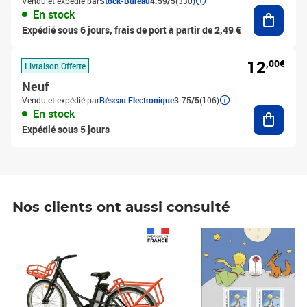
Vendu et expédié par
Stock-Bureau
4.59/5
(330)
Ajouter
En stock
Expédié sous 6 jours, frais de port à partir de 2,49 €
12
,00€
Livraison Offerte
Neuf
Vendu et expédié par
Réseau Electronique
3.75/5
(106)
Ajouter
En stock
Expédié sous 5 jours
Nos clients ont aussi consulté
Prix 1 490,00€
Prix 7,50€