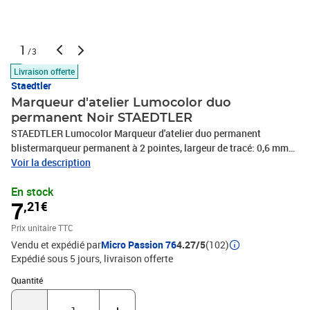
1
/3
Livraison offerte
Staedtler
Marqueur d'atelier Lumocolor duo
permanent Noir STAEDTLER
STAEDTLER Lumocolor Marqueur d'atelier duo permanent
blistermarqueur permanent à 2 pointes, largeur de tracé: 0,6 mm
/1,5 mm, pour le marquage des outils, pour marquer les piècesen
Voir la description
métal, bois & plastique, ineffaçable, résiste à l'eau &la lumière,
En stock
DRY SAFE, pointe bloquée, couleur : noir(348-9 BK-1)
7
,21€
Prix unitaire TTC
Vendu et expédié par
Micro Passion 76
4.27/5
(102)
Expédié sous 5 jours
livraison offerte
Quantité : 1
Quantité