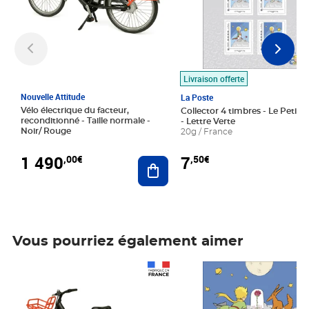
Livraison offerte
Nouvelle Attitude
La Poste
Vélo électrique du facteur,
Collector 4 timbres - Le Petit P
reconditionné - Taille normale -
- Lettre Verte
Noir/ Rouge
20g / France
1 490
7
,00€
,50€
Ajouter au panier
Vous pourriez également aimer
Prix 1 490,00€
Prix 7,50€