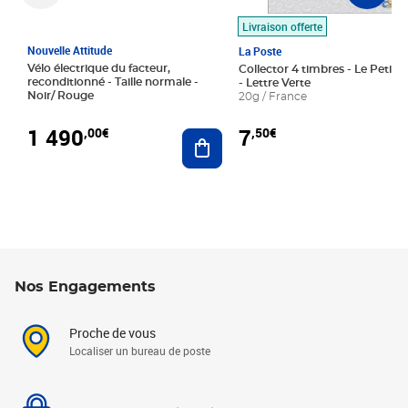
Livraison offerte
Nouvelle Attitude
La Poste
Vélo électrique du facteur,
Collector 4 timbres - Le Petit P
reconditionné - Taille normale -
- Lettre Verte
Noir/ Rouge
20g / France
1 490
7
,00€
,50€
Ajouter au panier
Nos Engagements
Proche de vous
Localiser un bureau de poste