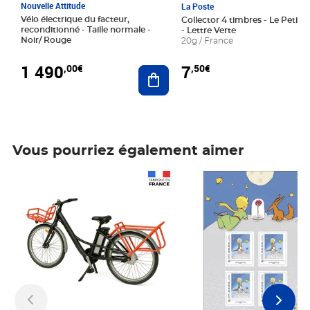
Nouvelle Attitude
La Poste
Vélo électrique du facteur,
Collector 4 timbres - Le Petit P
reconditionné - Taille normale -
- Lettre Verte
Noir/ Rouge
20g / France
1 490
7
,00€
,50€
Ajouter au panier
Vous pourriez également aimer
Prix 1 490,00€
Prix 7,50€