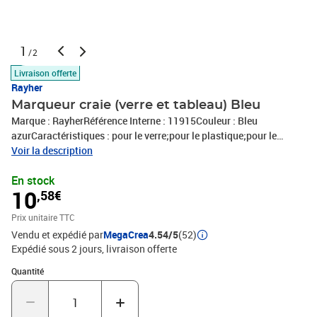
1
/2
Livraison offerte
Rayher
Marqueur craie (verre et tableau) Bleu
Marque : RayherRéférence Interne : 11915Couleur : Bleu
azurCaractéristiques : pour le verre;pour le plastique;pour le
métal;pour tableau noirConditionnement : 1 marqueurFabriqué en
Voir la description
AllemagneExpédié de France par notre entrepot Lyonnais
En stock
10
,58€
Prix unitaire TTC
Vendu et expédié par
MegaCrea
4.54/5
(52)
Expédié sous 2 jours
livraison offerte
Quantité : 1
Quantité