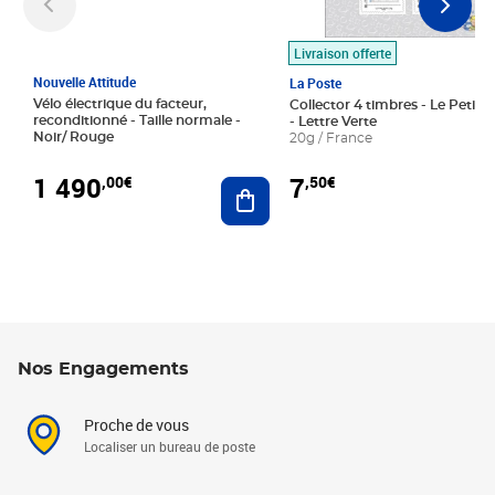
Livraison offerte
Nouvelle Attitude
La Poste
Vélo électrique du facteur,
Collector 4 timbres - Le Petit P
reconditionné - Taille normale -
- Lettre Verte
Noir/ Rouge
20g / France
1 490
7
,00€
,50€
Ajouter au panier
Nos Engagements
Proche de vous
Localiser un bureau de poste