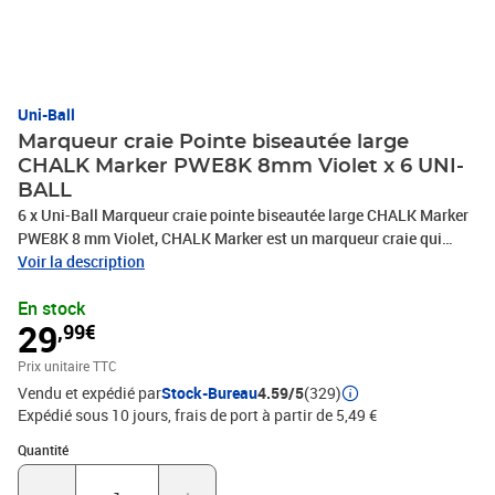
Uni-Ball
Marqueur craie Pointe biseautée large
CHALK Marker PWE8K 8mm Violet x 6 UNI-
BALL
6 x Uni-Ball Marqueur craie pointe biseautée large CHALK Marker
PWE8K 8 mm Violet, CHALK Marker est un marqueur craie qui
resiste à la pluie et qui être utilisé à l'intérieur comme à l'exterieur,
Voir la description
Il s'efface avec un chiffon humide, PHOTO NON CONTRACTUELLE
En stock
29
,99€
Prix unitaire TTC
Vendu et expédié par
Stock-Bureau
4.59/5
(329)
Expédié sous 10 jours, frais de port à partir de 5,49 €
Quantité : 1
Quantité