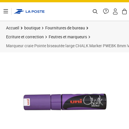
ontenu de la page
Accueil
boutique
Fournitures de bureau
Ecriture et correction
Feutres et marqueurs
Marqueur craie Pointe biseautée large CHALK Marker PWE8K 8mm Vi
Prix 29,99€
Prix 3