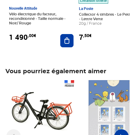
Livraison offerte
Nouvelle Attitude
La Poste
Vélo électrique du facteur,
Collector 4 timbres - Le Petit P
reconditionné - Taille normale -
- Lettre Verte
Noir/ Rouge
20g / France
1 490
7
,00€
,50€
Ajouter au panier
Vous pourriez également aimer
Prix 1 490,00€
Prix 7,50€