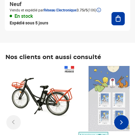
Neuf
Vendu et expédié par
Réseau Electronique
3.75/5
(106)
Ajouter
En stock
Expédié sous 5 jours
Nos clients ont aussi consulté
Prix 1 490,00€
Prix 7,50€