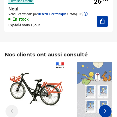
26
Livraison Offerte
Neuf
Vendu et expédié par
Réseau Electronique
3.75/5
(106)
Ajouter
En stock
Expédié sous 1 jour
Nos clients ont aussi consulté
Prix 1 490,00€
Prix 7,50€