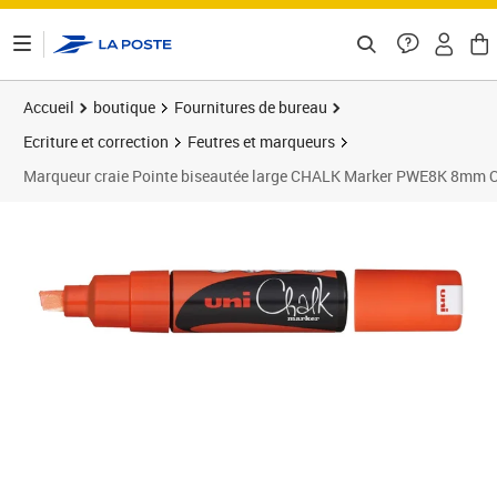
ontenu de la page
Accueil
boutique
Fournitures de bureau
Ecriture et correction
Feutres et marqueurs
Marqueur craie Pointe biseautée large CHALK Marker PWE8K 8mm O
Prix barré 25,50 €
Prix 17,85€
Prix 2