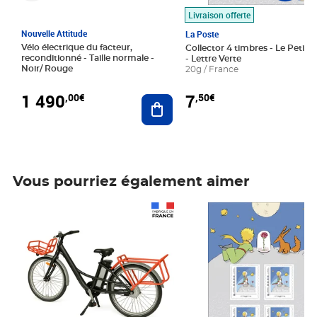
Livraison offerte
Nouvelle Attitude
La Poste
Vélo électrique du facteur,
Collector 4 timbres - Le Petit P
reconditionné - Taille normale -
- Lettre Verte
Noir/ Rouge
20g / France
1 490
7
,00€
,50€
Ajouter au panier
Vous pourriez également aimer
Prix 1 490,00€
Prix 7,50€