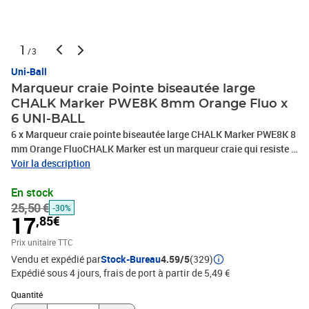
1
/3
Uni-Ball
Marqueur craie Pointe biseautée large
CHALK Marker PWE8K 8mm Orange Fluo x
6 UNI-BALL
6 x Marqueur craie pointe biseautée large CHALK Marker PWE8K 8
mm Orange FluoCHALK Marker est un marqueur craie qui resiste à
la pluie et qui être utilisé à l'intérieur comme à l'exterieurIl s'efface
Voir la description
avec un chiffon humide, PHOTOS NON CONTRACTUELLES
En stock
25,50 €
-30%
17
,85€
Prix unitaire TTC
Vendu et expédié par
Stock-Bureau
4.59/5
(329)
Expédié sous 4 jours, frais de port à partir de 5,49 €
Quantité : 1
Quantité