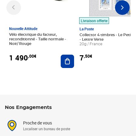
Livraison offerte
Nouvelle Attitude
La Poste
Vélo électrique du facteur,
Collector 4 timbres - Le Petit P
reconditionné - Taille normale -
- Lettre Verte
Noir/ Rouge
20g / France
1 490
7
,00€
,50€
Ajouter au panier
Nos Engagements
Proche de vous
Localiser un bureau de poste