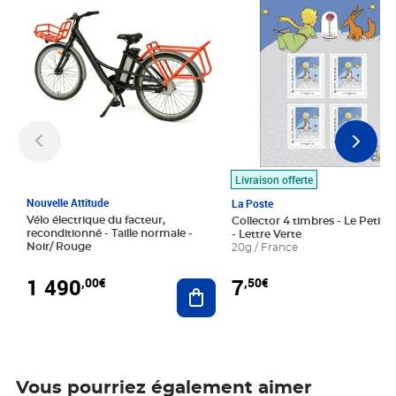
Livraison offerte
Nouvelle Attitude
La Poste
Vélo électrique du facteur,
Collector 4 timbres - Le Petit P
reconditionné - Taille normale -
- Lettre Verte
Noir/ Rouge
20g / France
1 490
7
,00€
,50€
Ajouter au panier
Vous pourriez également aimer