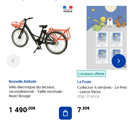
Prix 1 490,00€
Prix 7,50€
Livraison offerte
Nouvelle Attitude
La Poste
Vélo électrique du facteur,
Collector 4 timbres - Le Petit P
reconditionné - Taille normale -
- Lettre Verte
Noir/ Rouge
20g / France
1 490
7
,00€
,50€
Ajouter au panier