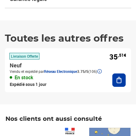
Toutes les autres offres
35
,51€
Livraison Offerte
Neuf
Vendu et expédié par
Réseau Electronique
3.75/5
(106)
Ajouter
En stock
Expédié sous 1 jour
Nos clients ont aussi consulté
Prix 1 490,00€
Prix 7,50€