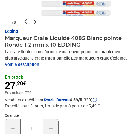
1
/8
Edding
Marqueur Craie Liquide 4085 Blanc pointe
Ronde 1-2 mm x 10 EDDING
La craie liquide sous forme de marqueur permet un maniement
plus aisé que la craie traditionnelle Les marqueurs craie d'edding
permettent de réaliser en toute facilité des caractères élégants et
Voir la description
professionnels tout en gardant les mains propres Un choix de 20
En stock
couleurs brillantes est proposé L'orange fluo et le rose fluo
27
,20€
resplendissent sous la lumière UV Avec une largeur d'écriture fine,
on pourra ajouter des ornements et écrire sur de petites surfaces
Prix unitaire TTC
Le marqueur craie liquide edding est un instrument très prisé des
Vendu et expédié par
Stock-Bureau
4.59/5
(330)
restaurants, des commerces de détail et des concessionnaires
Expédié sous 2 jours, frais de port à partir de 5,49 €
automobiles Partout où il faut des inscriptions réalisées avec
précision A la maison, on pourra aussi décorer, par exemple, des
Quantité : 1
Quantité
fenêtres pour n'importe quelle saison ou occasion La surface
pourra être décorée à main levée ou à l'aide d'un modèle Dans ce
dernier cas, coller le modèle derrière la vitre, puis repasser sur le