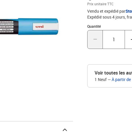
Prix unitaire TTC
Vendu et expédié par
St
Expédié sous 4 jours, fra
Quantité : 1
Quantité
Voir toutes les au
1 Neuf
—
À partir de