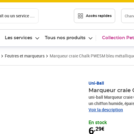
t ou un service ....
Chang
Accès rapides
Les services
Tous nos produits
Collection Pet
Feutres et marqueurs
Marqueur craie Chalk PWE5M bleu métalliqu
Prix 6,29€
Uni-Ball
Marqueur craie
uni-ball Marqueur craie
un chiffon humide, épaiss
l'extérieur(PWE5M BM)
Voir la description
En stock
6
,29€