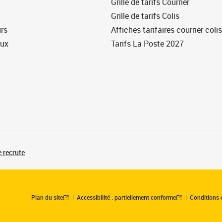
Grille de tarifs Courrier
Grille de tarifs Colis
urs
Affiches tarifaires courrier colis
eux
Tarifs La Poste 2027
 recrute
Plan du site
Accessibilité : partiellement conforme
Conditions 