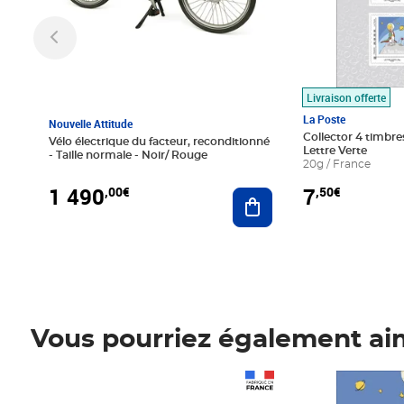
Livraison offerte
La Poste
Nouvelle Attitude
Collector 4 timbres
Vélo électrique du facteur, reconditionné
Lettre Verte
- Taille normale - Noir/ Rouge
20g / France
1 490
7
,00€
,50€
Ajouter au panier
Vous pourriez également ai
Prix 1 490,00€
Prix 7,50€