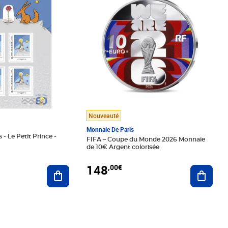
Nouveauté
Monnaie De Paris
 - Le Petit Prince -
FIFA – Coupe du Monde 2026 Monnaie
de 10€ Argent colorisée
148
,00€
Ajouter au panier
Ajoute