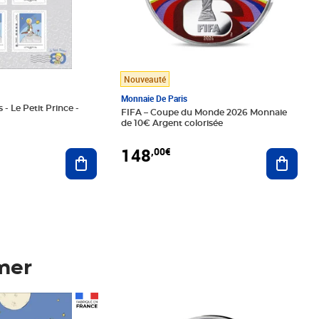
Nouveauté
Monnaie De Paris
 - Le Petit Prince -
FIFA – Coupe du Monde 2026 Monnaie
de 10€ Argent colorisée
148
,00€
Ajouter au panier
Ajoute
mer
Prix 148,00€