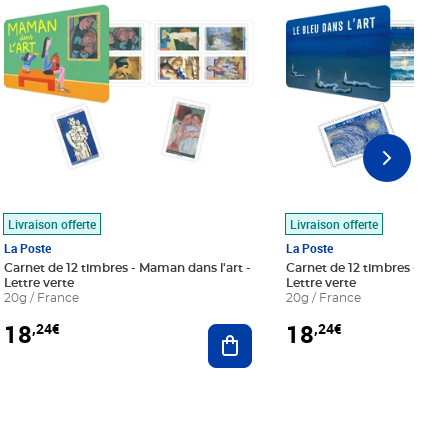
Livraison offerte
Livraison offerte
La Poste
La Poste
Carnet de 12 timbres - Maman dans l'art -
Carnet de 12 timbres - Le bl
Lettre verte
Lettre verte
20g / France
20g / France
18
18
,24€
,24€
r au panier
Ajouter au panier