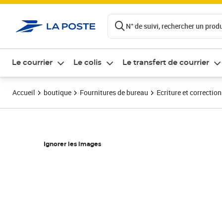
ontenu de la page
N° de suivi, rechercher un produi
Le courrier
Le colis
Le transfert de courrier
Accueil
boutique
Fournitures de bureau
Ecriture et correction
Ignorer les images