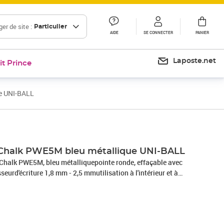
er de site :
Particulier
AIDE
SE CONNECTER
PANIER
Laposte.net
it Prince
e UNI-BALL
Prix 12,00€
 Chalk PWE5M bleu métallique UNI-BALL
 Chalk PWE5M, bleu métalliquepointe ronde, effaçable avec
eurd'écriture 1,8 mm - 2,5 mmutilisation à l'intérieur et à