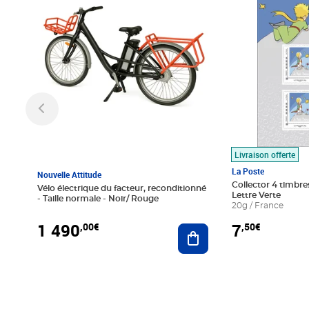
Livraison offerte
La Poste
Nouvelle Attitude
Collector 4 timbres
Vélo électrique du facteur, reconditionné
Lettre Verte
- Taille normale - Noir/ Rouge
20g / France
1 490
7
,00€
,50€
Ajouter au panier