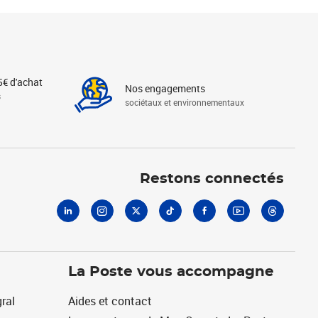
5€ d'achat
Nos engagements
s
sociétaux et environnementaux
Linkedin
Instagram
X
Tiktok
Facebook
Youtube
Threads
Restons connectés
La Poste vous accompagne
ral
Aides et contact