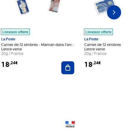
Livraison offerte
Livraison offerte
La Poste
La Poste
Carnet de 12 timbres - Maman dans l'art -
Carnet de 12 timbres - Le bl
Lettre verte
Lettre verte
20g / France
20g / France
18
18
,24€
,24€
r au panier
Ajouter au panier
Prix 18,24€
Prix 18,24€