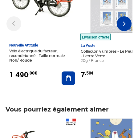
Livraison offerte
Nouvelle Attitude
La Poste
Vélo électrique du facteur,
Collector 4 timbres - Le Petit P
reconditionné - Taille normale -
- Lettre Verte
Noir/ Rouge
20g / France
1 490
7
,00€
,50€
Ajouter au panier
Vous pourriez également aimer
Prix 1 490,00€
Prix 7,50€