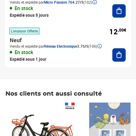
Vendu et expédié par
Micro Passion 76
4.27/5
(102)
Ajouter
En stock
Expédié sous 5 jours
12
,00€
Livraison Offerte
Neuf
Vendu et expédié par
Réseau Electronique
3.75/5
(106)
Ajouter
En stock
Expédié sous 1 jour
Nos clients ont aussi consulté
Prix 1 490,00€
Prix 7,50€