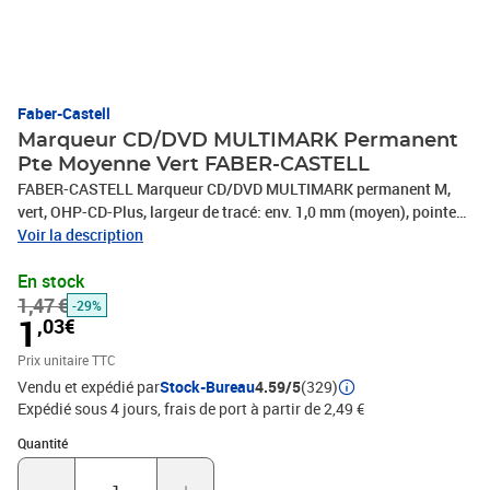
Faber-Castell
Marqueur CD/DVD MULTIMARK Permanent
Pte Moyenne Vert FABER-CASTELL
FABER-CASTELL Marqueur CD/DVD MULTIMARK permanent M,
vert, OHP-CD-Plus, largeur de tracé: env. 1,0 mm (moyen), pointe
baguée métal, résistant à l'eau, lumineux, couleur intensive, net,
Voir la description
séchage rapide, -152563
En stock
1,47 €
-29%
1
,03€
Prix unitaire TTC
Vendu et expédié par
Stock-Bureau
4.59/5
(329)
Expédié sous 4 jours, frais de port à partir de 2,49 €
Quantité : 1
Quantité