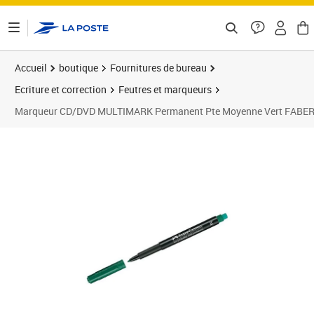
ontenu de la page
Accueil
boutique
Fournitures de bureau
Ecriture et correction
Feutres et marqueurs
Marqueur CD/DVD MULTIMARK Permanent Pte Moyenne Vert FABE
Prix barré 1,47 €
Prix 1,03€
Prix 3
Prix 1