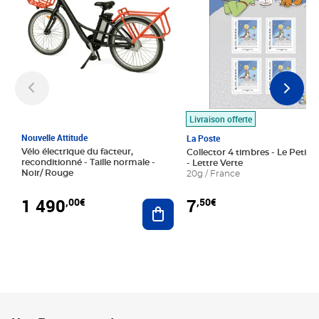
Livraison offerte
Nouvelle Attitude
La Poste
Vélo électrique du facteur,
Collector 4 timbres - Le Petit P
reconditionné - Taille normale -
- Lettre Verte
Noir/ Rouge
20g / France
1 490
7
,00€
,50€
Ajouter au panier