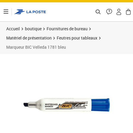
ontenu de la page
Accueil
boutique
Fournitures de bureau
Matériel de présentation
Feutres pour tableaux
Marqueur BIC Velleda 1781 bleu
Prix 4,16€
Prix 1
Prix 1