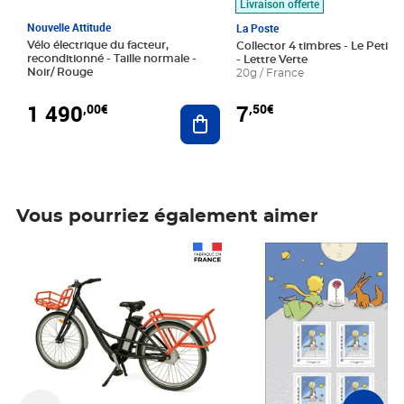
Livraison offerte
Nouvelle Attitude
La Poste
Vélo électrique du facteur,
Collector 4 timbres - Le Petit P
reconditionné - Taille normale -
- Lettre Verte
Noir/ Rouge
20g / France
1 490
7
,00€
,50€
Ajouter au panier
Vous pourriez également aimer
Prix 1 490,00€
Prix 7,50€