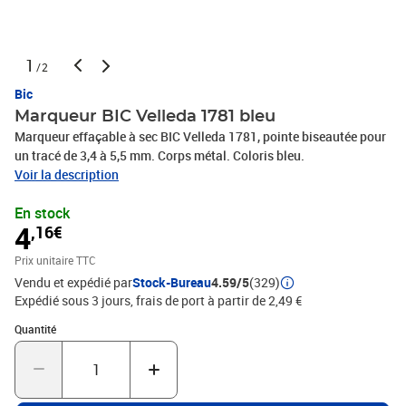
1
/2
Bic
Marqueur BIC Velleda 1781 bleu
Marqueur effaçable à sec BIC Velleda 1781, pointe biseautée pour
un tracé de 3,4 à 5,5 mm. Corps métal. Coloris bleu.
Voir la description
En stock
4
,16€
Prix unitaire TTC
Vendu et expédié par
Stock-Bureau
4.59/5
(329)
Expédié sous 3 jours, frais de port à partir de 2,49 €
Quantité : 1
Quantité