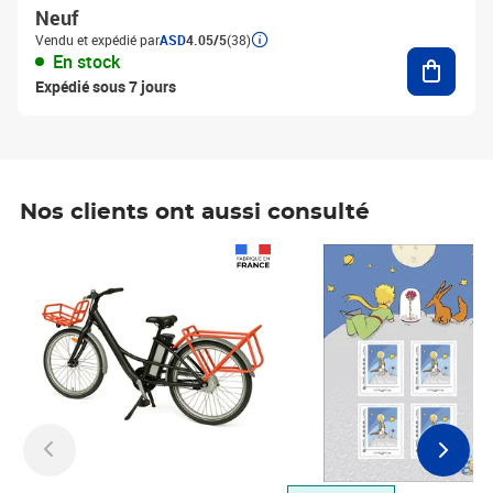
Neuf
Vendu et expédié par
ASD
4.05/5
(38)
Ajouter
En stock
Expédié sous 7 jours
Nos clients ont aussi consulté
Prix 1 490,00€
Prix 7,50€