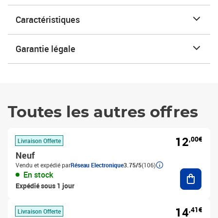
Caractéristiques
Garantie légale
Toutes les autres offres
12
,00€
Livraison Offerte
Neuf
Vendu et expédié par
Réseau Electronique
3.75/5
(106)
Ajouter
En stock
Expédié sous 1 jour
14
,41€
Livraison Offerte