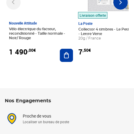
Livraison offerte
Nouvelle Attitude
La Poste
Vélo électrique du facteur,
Collector 4 timbres - Le Petit P
reconditionné - Taille normale -
- Lettre Verte
Noir/ Rouge
20g / France
1 490
7
,00€
,50€
Ajouter au panier
Nos Engagements
Proche de vous
Localiser un bureau de poste