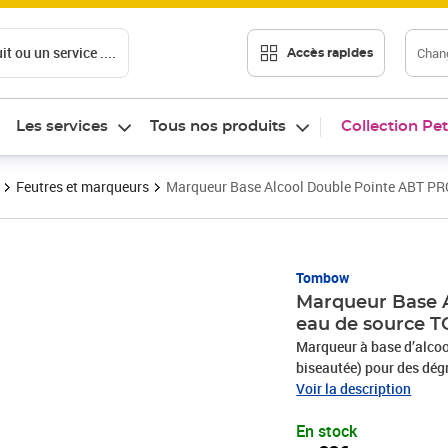
t ou un service ....
Chang
Accès rapides
Les services
Tous nos produits
Collection Pet
Feutres et marqueurs
Marqueur Base Alcool Double Pointe ABT P
Prix 4,33€
Tombow
Marqueur Base A
eau de source
Marqueur à base d’alcoo
biseautée) pour des dég
L’ABT PRO est un marqueu
Voir la description
particulièrement mince p
En stock
pointes: une pointe bise