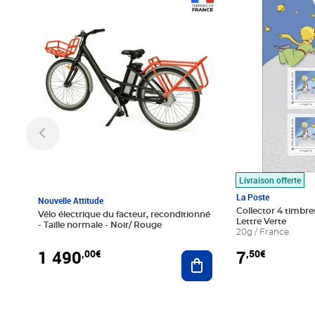
Prix 1 490,00€
Prix 7,50€
Livraison offerte
La Poste
Nouvelle Attitude
Collector 4 timbres
Vélo électrique du facteur, reconditionné
Lettre Verte
- Taille normale - Noir/ Rouge
20g / France
1 490
7
,00€
,50€
Ajouter au panier