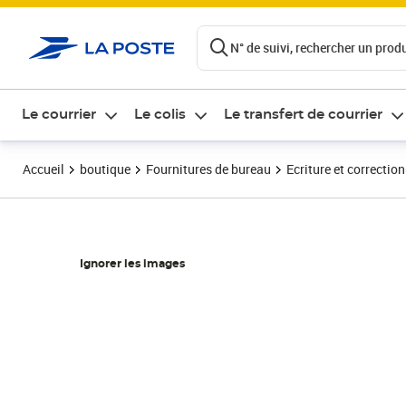
ontenu de la page
N° de suivi, rechercher un produi
Le courrier
Le colis
Le transfert de courrier
Accueil
boutique
Fournitures de bureau
Ecriture et correction
Ignorer les images