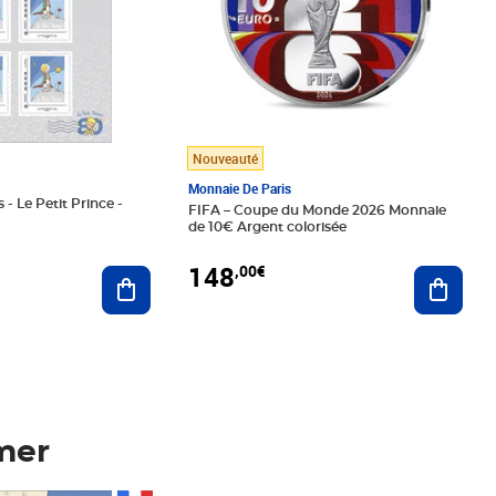
Nouveauté
Monnaie De Paris
 - Le Petit Prince -
FIFA – Coupe du Monde 2026 Monnaie
de 10€ Argent colorisée
148
,00€
Ajouter au panier
Ajoute
mer