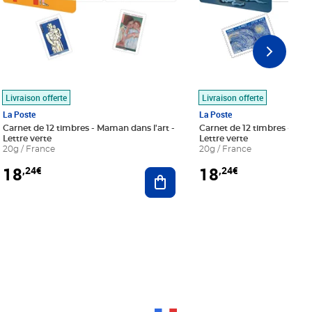
Livraison offerte
Livraison offerte
La Poste
La Poste
Carnet de 12 timbres - Maman dans l'art -
Carnet de 12 timbres - Le bl
Lettre verte
Lettre verte
20g / France
20g / France
18
18
,24€
,24€
r au panier
Ajouter au panier