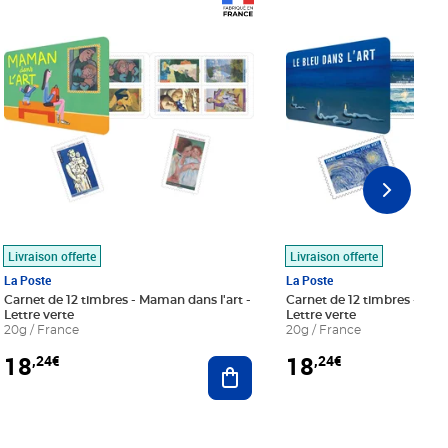
Prix 18,24€
Prix 18,24€
Livraison offerte
Livraison offerte
La Poste
La Poste
Carnet de 12 timbres - Maman dans l'art -
Carnet de 12 timbres - Le bl
Lettre verte
Lettre verte
20g / France
20g / France
18
18
,24€
,24€
r au panier
Ajouter au panier