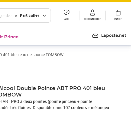
er de site :
Particulier
AIDE
SE CONNECTER
PANIER
Laposte.net
it Prince
RO 401 bleu eau de source TOMBOW
Prix 12,00€
lcool Double Pointe ABT PRO 401 bleu
 TOMBOW
l ABT PRO à deux pointes (pointe pinceau + pointe
radés très fluides. Disponible dans 107 couleurs + mélangeur.
r extrêmement fin à base d’alcool. Il a un corps
our une prise en main confortable. Il dispose de deux
autée large et une pointe pinceau flexible. La pointe biseautée