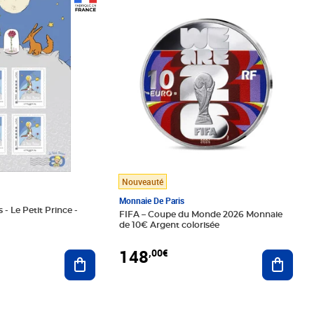
Prix 148,00€
Nouveauté
Monnaie De Paris
 - Le Petit Prince -
FIFA – Coupe du Monde 2026 Monnaie
de 10€ Argent colorisée
148
,00€
Ajouter au panier
Ajoute