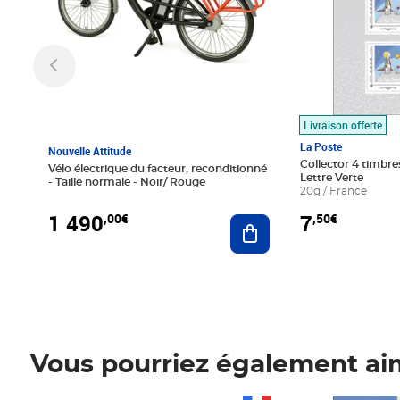
Livraison offerte
La Poste
Nouvelle Attitude
Collector 4 timbres
Vélo électrique du facteur, reconditionné
Lettre Verte
- Taille normale - Noir/ Rouge
20g / France
1 490
7
,00€
,50€
Ajouter au panier
Vous pourriez également ai