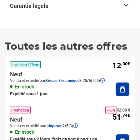
Garantie légale
Toutes les autres offres
12
,00€
Livraison Offerte
Neuf
Vendu et expédié par
Réseau Electronique
3.75/5
(106)
Ajouter
En stock
Expédié sous 1 jour
62,09 €
Promotion
-16%
51
,74€
Neuf
Vendu et expédié par
Infopavon
2/5
(3)
En stock
Ajouter
Expédié sous 2 jours, frais de port à partir de