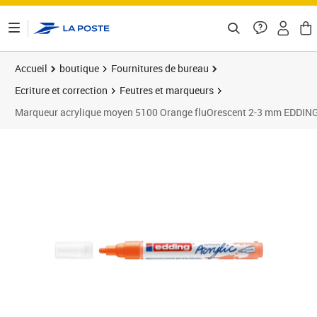
ontenu de la page
Accueil
boutique
Fournitures de bureau
Ecriture et correction
Feutres et marqueurs
Marqueur acrylique moyen 5100 Orange fluOrescent 2-3 mm EDDIN
Prix 4,29€
Prix 1
Prix b
Prix 5