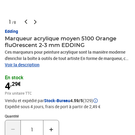
1
/8
Edding
Marqueur acrylique moyen 5100 Orange
fluOrescent 2-3 mm EDDING
Ces marqueurs pour peinture acrylique sont la manière moderne
d'enrichir la boîte à outils de tout artiste En forme de marqueur, ce
stylo de peinture est plus facile à manipuler que l'encre acrylique
Voir la description
conventionnelle en tube Grâce à son système de valve, vous
En stock
pouvez appliquer la peinture directement sur la surface et garantir
4
,29€
un débit régulier Précis et facile à appliquer, il permet une
créativité spontanée La largeur d'écriture moyenne garantit des
Prix unitaire TTC
tracés précis pour une multitude de motifs Il est ainsi possible de
Vendu et expédié par
Stock-Bureau
4.59/5
(329)
réaliser des œuvres d'art de grandes dimensions et laborieuses à
Expédié sous 4 jours, frais de port à partir de 2,49 €
exécuter aussi bien que des cartes de vœux vite décorées La
créativité n'a plus aucune limite Un petit conseil : les couleurs
Quantité : 1
Quantité
peuvent être mélangées ou superposées Il est également possible
d'utiliser le marqueur acrylique avec la peinture permanente en
bombe edding 5200 Pour cela, il faut d'abord bomber la surface de