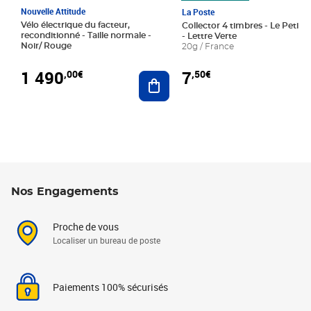
Nouvelle Attitude
La Poste
Vélo électrique du facteur,
Collector 4 timbres - Le Petit P
reconditionné - Taille normale -
- Lettre Verte
Noir/ Rouge
20g / France
1 490
7
,00€
,50€
Ajouter au panier
Nos Engagements
Proche de vous
Localiser un bureau de poste
Paiements 100% sécurisés