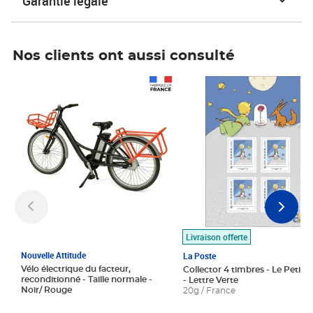
Garantie légale
Nos clients ont aussi consulté
Prix 1 490,00€
Prix 7,50€
Livraison offerte
Nouvelle Attitude
La Poste
Vélo électrique du facteur,
Collector 4 timbres - Le Petit P
reconditionné - Taille normale -
- Lettre Verte
Noir/ Rouge
20g / France