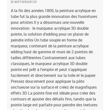
ID 4057305028129
edding ou les bombes de peinture permanente edding 5200 car le
large éventail de couleurs va à merveille avec ces deux gammes de
A la fin des années 1800, la peinture acrylique en
produits On peut bien sûr l'appliquer avec un pinceau pour la
tube fut la plus grande innovation des fournitures
mélanger, dans n'importe quelle couleur, à d'autres tons Ranger à
pour artistes Il y a désormais une nouvelle
température ambiante (de 5 à 30 °C) Produit de marque haut de
innovation : le marqueur acrylique 3D double
gamme Produit fabriqué en Allemagne
pointe, la solution d'edding pour un plaisir de
peindre infini Un tube souple en forme de
marqueur, contenant de la peinture acrylique
edding haut de gamme et muni de 2 pointes de
tailles différentes Contrairement aux tubes
classiques, le marqueur acrylique 3D double
pointe est prêt à l'emploi et peut s'appliquer
facilement et directement sur la toile et le papier
Pressez doucement pour appliquer la pâte
onctueuse sur la surface et créez de magnifiques
effets 3D La pointe fine est idéale pour créer des
contours et ajouter des détails fins, tandis que la
pointe large est parfaite pour peindre des textures