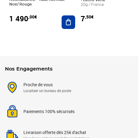
- Lettre Verte
Noir/ Rouge
20g / France
1 490
7
,00€
,50€
Ajouter au panier
Nos Engagements
Proche de vous
Localiser un bureau de poste
Paiements 100% sécurisés
Livraison offerte dès 25€ d'achat