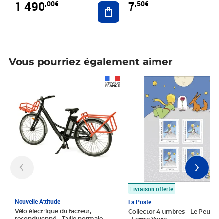
1 490
7
,00€
,50€
Ajouter au panier
Vous pourriez également aimer
Prix 1 490,00€
Prix 7,50€
Livraison offerte
Nouvelle Attitude
La Poste
Vélo électrique du facteur,
Collector 4 timbres - Le Petit P
reconditionné - Taille normale -