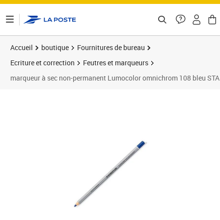
ontenu de la page
Accueil
boutique
Fournitures de bureau
Ecriture et correction
Feutres et marqueurs
marqueur à sec non-permanent Lumocolor omnichrom 108 bleu ST
Prix 3,75€
Prix 1
Prix 1