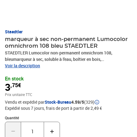
Staedtler
marqueur à sec non-permanent Lumocolor
omnichrom 108 bleu STAEDTLER
STAEDTLER Lumocolor non-permanent omnichrom 108,
bleumarqueur à sec, soluble à l'eau, boîtier en bois,
lavable,résistant aux UV, ne sèche pas, corp blanc / embout à
Voir la description
lacouleur de l'encre(108-3)
En stock
3
,75€
Prix unitaire TTC
Vendu et expédié par
Stock-Bureau
4.59/5
(329)
Expédié sous 7 jours, frais de port à partir de 2,49 €
Quantité : 1
Quantité