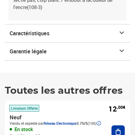
sèche pas, corp blanc / embout à lacouleur de
l'encre(108-3)
Caractéristiques
Garantie légale
Toutes les autres offres
12
,00€
Livraison Offerte
Neuf
Vendu et expédié par
Réseau Electronique
3.75/5
(106)
Ajouter
En stock