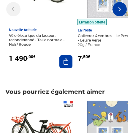
Livraison offerte
Nouvelle Attitude
La Poste
Vélo électrique du facteur,
Collector 4 timbres - Le Petit P
reconditionné - Taille normale -
- Lettre Verte
Noir/ Rouge
20g / France
1 490
7
,00€
,50€
Ajouter au panier
Vous pourriez également aimer
Prix 1 490,00€
Prix 7,50€