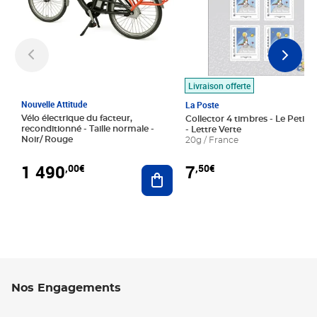
Livraison offerte
Nouvelle Attitude
La Poste
Vélo électrique du facteur,
Collector 4 timbres - Le Petit P
reconditionné - Taille normale -
- Lettre Verte
Noir/ Rouge
20g / France
1 490
7
,00€
,50€
Ajouter au panier
Nos Engagements