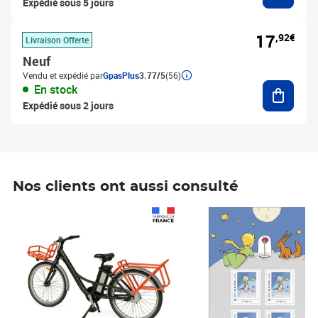
Expédié sous 5 jours
17
,92€
Livraison Offerte
Neuf
Vendu et expédié par
GpasPlus
3.77/5
(56)
Ajouter
En stock
Expédié sous 2 jours
Nos clients ont aussi consulté
Prix 1 490,00€
Prix 7,50€