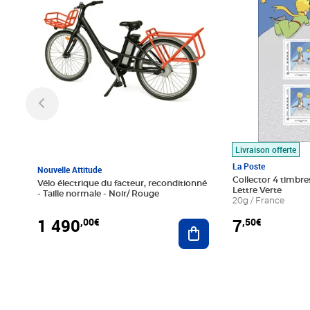
Livraison offerte
La Poste
Nouvelle Attitude
Collector 4 timbres
Vélo électrique du facteur, reconditionné
Lettre Verte
- Taille normale - Noir/ Rouge
20g / France
1 490
7
,00€
,50€
Ajouter au panier