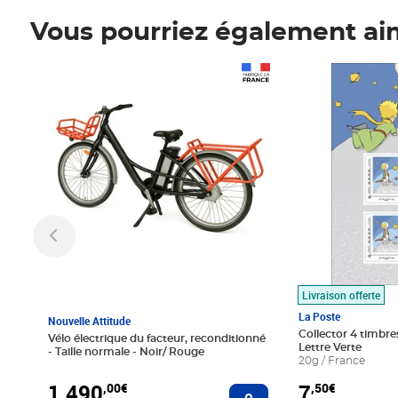
Vous pourriez également ai
Prix 1 490,00€
Prix 7,50€
Livraison offerte
La Poste
Nouvelle Attitude
Collector 4 timbres
Vélo électrique du facteur, reconditionné
Lettre Verte
- Taille normale - Noir/ Rouge
20g / France
1 490
7
,00€
,50€
Ajouter au panier