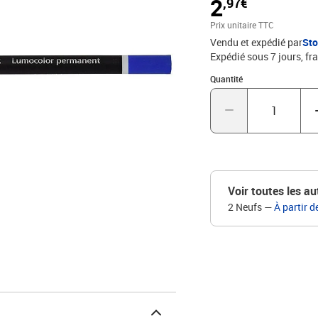
2
,97€
Prix unitaire TTC
Vendu et expédié par
St
Expédié sous 7 jours, fra
Quantité : 1
Quantité
Voir toutes les au
2 Neufs
—
À partir d