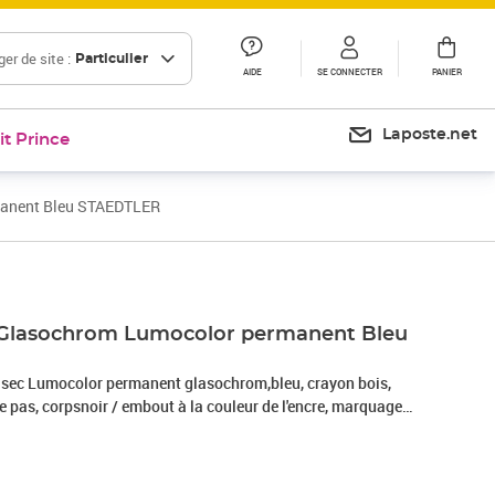
er de site :
Particulier
AIDE
SE CONNECTER
PANIER
Laposte.net
it Prince
manent Bleu STAEDTLER
Prix 2,39€
Prix 12,00€
 Glasochrom Lumocolor permanent Bleu
ec Lumocolor permanent glasochrom,bleu, crayon bois,
che pas, corpsnoir / embout à la couleur de l'encre, marquage
s surfaces (verre, cuir, tissu, pierre, métal,bois, plastique)