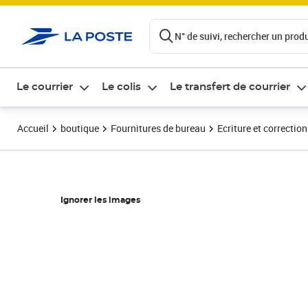
ontenu de la page
N° de suivi, rechercher un produi
Le courrier
Le colis
Le transfert de courrier
Accueil
boutique
Fournitures de bureau
Ecriture et correction
Ignorer les images