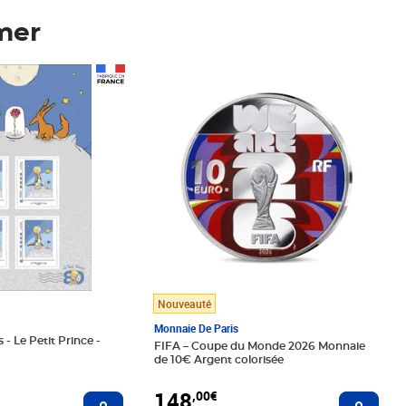
mer
Prix 148,00€
Nouveauté
Monnaie De Paris
 - Le Petit Prince -
FIFA – Coupe du Monde 2026 Monnaie
de 10€ Argent colorisée
148
,00€
Ajouter au panier
Ajoute