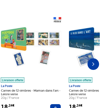
Prix 18,24€
Prix 18,24€
Livraison offerte
Livraison offerte
La Poste
La Poste
Carnet de 12 timbres - Maman dans l'art -
Carnet de 12 timbres - Le bl
Lettre verte
Lettre verte
20g / France
20g / France
18
18
,24€
,24€
r au panier
Ajouter au panier