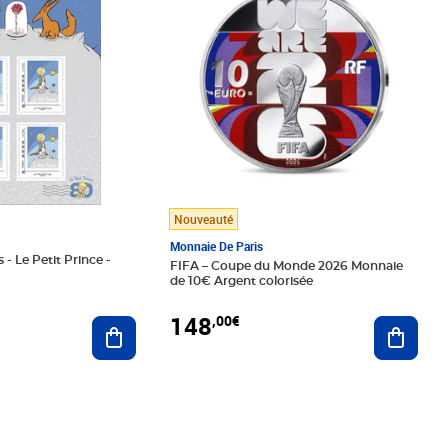
Nouveauté
Monnaie De Paris
 - Le Petit Prince -
FIFA – Coupe du Monde 2026 Monnaie
de 10€ Argent colorisée
148
,00€
Ajouter au panier
Ajoute