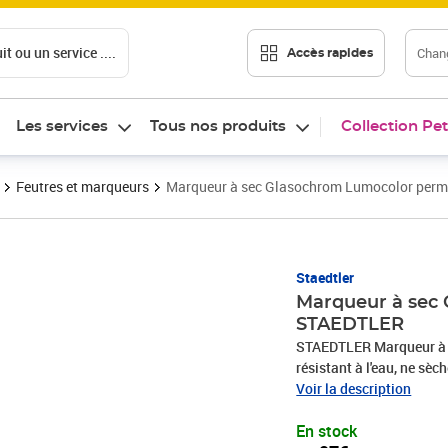
t ou un service ....
Chang
Accès rapides
Les services
Tous nos produits
Collection Pet
Feutres et marqueurs
Marqueur à sec Glasochrom Lumocolor per
Prix 2,97€
Staedtler
Marqueur à sec
STAEDTLER
STAEDTLER Marqueur à s
résistant à l'eau, ne sè
couvrant surla plupart de
Voir la description
(108 20-3)
En stock