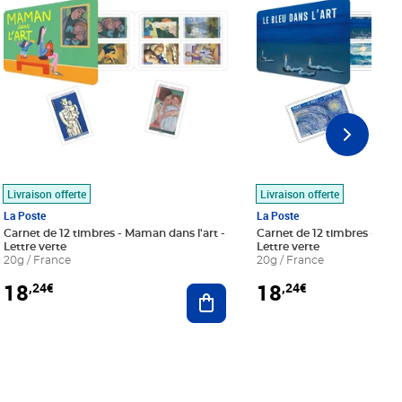
Livraison offerte
Livraison offerte
La Poste
La Poste
Carnet de 12 timbres - Maman dans l'art -
Carnet de 12 timbres - Le bl
Lettre verte
Lettre verte
20g / France
20g / France
18
18
,24€
,24€
r au panier
Ajouter au panier