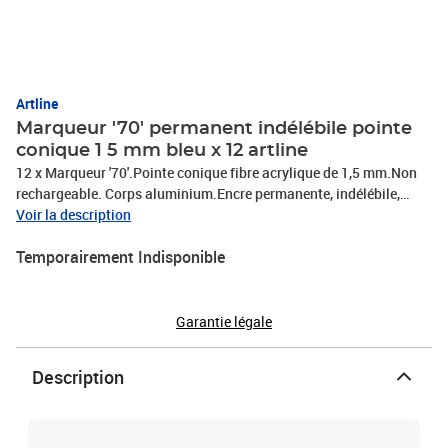
Artline
Marqueur '70' permanent indélébile pointe
conique 1 5 mm bleu x 12 artline
12 x Marqueur '70'.Pointe conique fibre acrylique de 1,5 mm.Non
rechargeable. Corps aluminium.Encre permanente, indélébile,
inodore et sans xylène.Résiste à l’eau et à la lumière.Usage
Voir la description
intérieur & extérieur.Encre RoHs.Qualification
Temporairement Indisponible
partenaire.Environnement durable., PHOTOS NON
CONTRACTUELLES
Garantie légale
Description