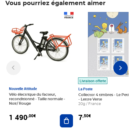
Vous pourriez également aimer
Prix 1 490,00€
Prix 7,50€
Livraison offerte
Nouvelle Attitude
La Poste
Vélo électrique du facteur,
Collector 4 timbres - Le Petit P
reconditionné - Taille normale -
- Lettre Verte
Noir/ Rouge
20g / France
1 490
7
,00€
,50€
Ajouter au panier