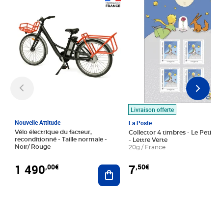
Prix 1 490,00€
Prix 7,50€
Livraison offerte
Nouvelle Attitude
La Poste
Vélo électrique du facteur,
Collector 4 timbres - Le Petit P
reconditionné - Taille normale -
- Lettre Verte
Noir/ Rouge
20g / France
1 490
7
,00€
,50€
Ajouter au panier