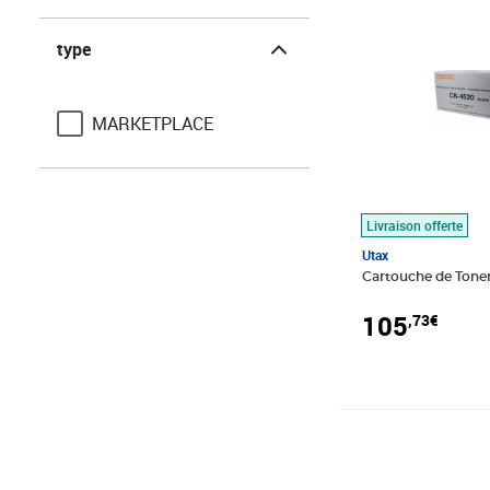
type
type
MARKETPLACE
Livraison offerte
Utax
Cartouche de Tone
105
,73€
Prix barré 127,5
Prix 115,53€