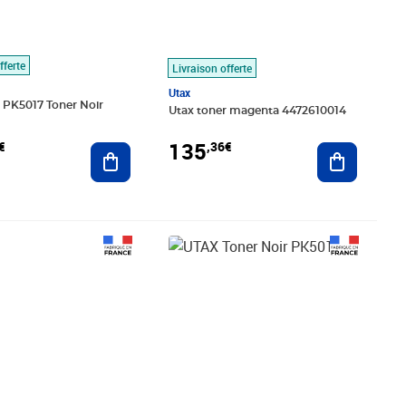
fferte
Livraison offerte
Utax
 PK5017 Toner Noir
Utax toner magenta 4472610014
135
€
,36€
Ajouter au panier
Ajouter au
,20€
Prix 192,35€