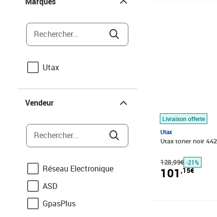
Marques
Prix barré 128,9
Prix 101,15€
Rechercher...
Utax
Vendeur
Vendeur
Livraison offerte
Utax
Rechercher...
Utax toner noir 44
128,99€
-21%
Réseau Electronique
101
,15€
ASD
GpasPlus
Prix 105,73€