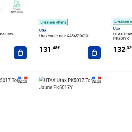
Livraison o
Livraison offerte
Utax
Utax
une utax
UTAX Utax
Utax toner noir 4434510010
PK5017K
131
132
,48€
,32
Ajouter au panier
Ajouter au panier
Prix 149,35€
Prix 156