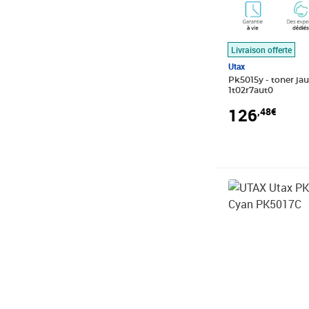
Livraison offerte
Utax
Pk5015y - toner ja
1t02r7aut0
126
,48€
Prix 138,43€