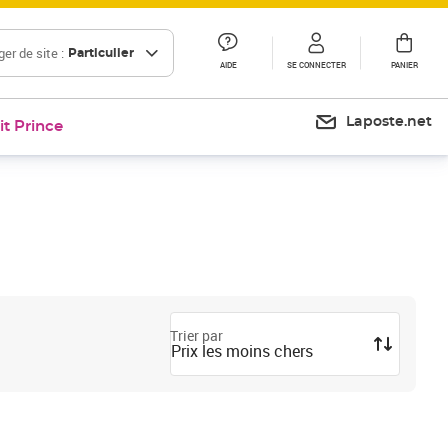
er de site :
Particulier
AIDE
SE CONNECTER
PANIER
Laposte.net
it Prince
Trier par
Prix les moins chers