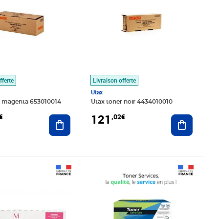
fferte
Livraison offerte
Utax
r magenta 653010014
Utax toner noir 4434010010
121
€
,02€
Ajouter au panier
Ajouter au
é 193,99€
,08€
Prix 123,45€