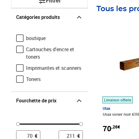
Filtrer
Tous les pr
Catégories produits
Catégories produits
Prix 70,26€
boutique
Cartouches d'encre et
toners
Imprimantes et scanners
Toners
Fourchette de prix
Fourchette de prix
Livraison offerte
Utax
Utax toner noir 611
70
,26€
€
€