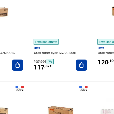
Livraison offerte
Livraison o
Utax
Utax
472610016
Utax toner cyan 4472610011
Utax tone
120
,10
Ajouter au panier
127,99€
Ajouter au panier
-7%
117
,87€
9€
Prix barré 130,99€
Prix 121,78€
Prix barr
Prix 122