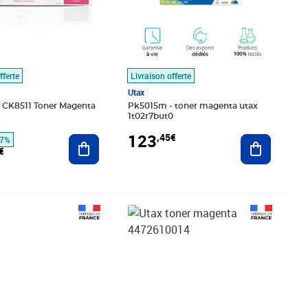
fferte
Livraison offerte
Utax
 CK8511 Toner Magenta
Pk5015m - toner magenta utax
1t02r7but0
123
,45€
Ajouter au panier
Ajouter au
37%
€
,32€
Prix 135,36€