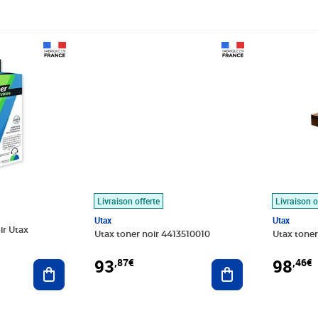
Prix 93,87€
Prix 98,4
Livraison offerte
Livraison o
Utax
Utax
ir Utax
Utax toner noir 4413510010
Utax toner
93
98
,87€
,46€
Ajouter au panier
Ajouter au panier