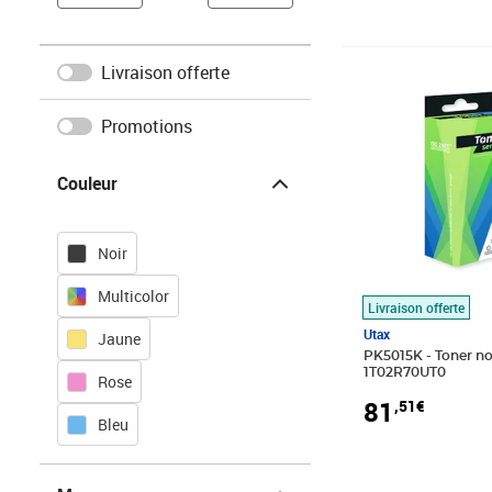
Livraison offerte
Prix 81,51€
Promotions
Couleur
Couleur
Noir
Multicolor
Livraison offerte
Utax
Jaune
PK5015K - Toner no
1T02R70UT0
Rose
81
,51€
Bleu
Marques