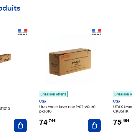
oduits
Prix 74,74€
Prix 75,4
Livraison offerte
Livraison o
Utax
Utax
Utax toner laser noir 1t02rv0ut0
UTAX Utax
811010
pk1010
CK8511K
74
75
,74€
,46€
Ajouter au panier
Ajouter au panier