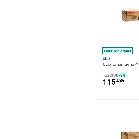
Livraison offerte
Utax
Utax toner jaune 4
127,50€
-9%
115
,53€
Prix barré 173,9
Prix 121,09€