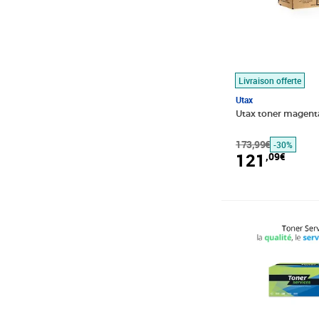
Livraison offerte
Utax
Utax toner magent
173,99€
-30%
121
,09€
Prix 126,48€