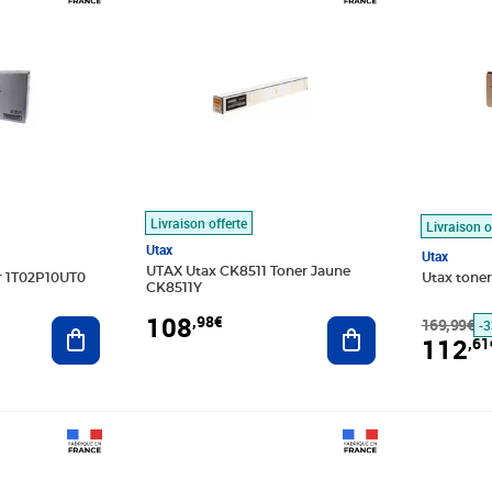
Livraison offerte
Livraison o
Utax
Utax
UTAX Utax CK8511 Toner Jaune
r 1T02P10UT0
Utax tone
CK8511Y
108
,98€
Ajouter au panier
Ajouter au panier
169,99€
-
112
,61
0€
Prix barré 127,99€
Prix 117,87€
Prix 120