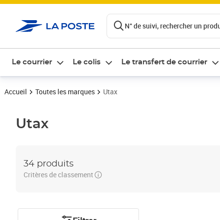
ontenu de la page
N° de suivi, rechercher un produi
Le courrier
Le colis
Le transfert de courrier
Accueil
Toutes les marques
Utax
Utax
34 produits
Critères de classement