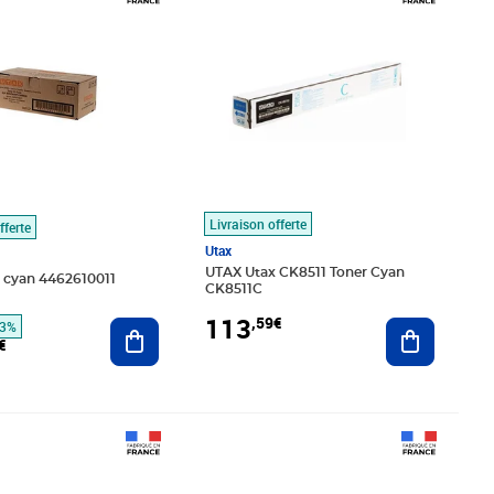
Livraison offerte
fferte
Utax
UTAX Utax CK8511 Toner Cyan
r cyan 4462610011
CK8511C
113
,59€
Ajouter au panier
Ajouter au
33%
€
,10€
Prix 121,02€