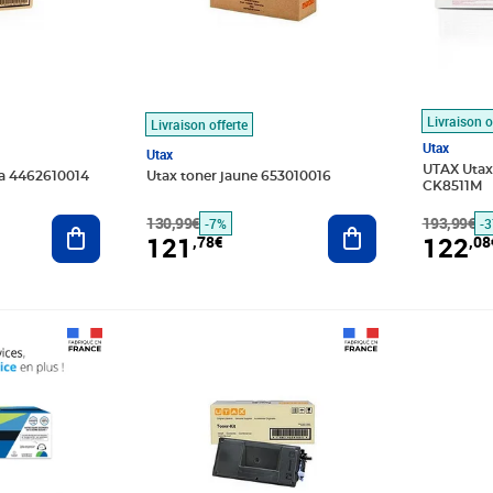
Livraison o
Livraison offerte
Utax
Utax
UTAX Utax
a 4462610014
Utax toner jaune 653010016
CK8511M
Ajouter au panier
130,99€
Ajouter au panier
193,99€
-7%
-
121
122
,78€
,08
Prix 131,48€
Prix 132