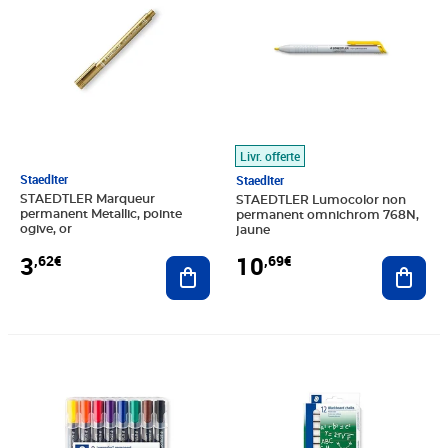
Livr. offerte
Staedlter
Staedlter
STAEDTLER Marqueur
STAEDTLER Lumocolor non
permanent Metallic, pointe
permanent omnichrom 768N,
ogive, or
jaune
3
10
,62€
,69€
Ajouter au panier
Ajout
Prix 15,36€
Prix 25,93€