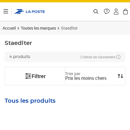
ontenu de la page
Accueil
Toutes les marques
Staedlter
Staedlter
Critères de classement
4 produits
Trier par
Filtrer
Prix les moins chers
Tous les produits
Prix 3,62€
Prix 10,69€