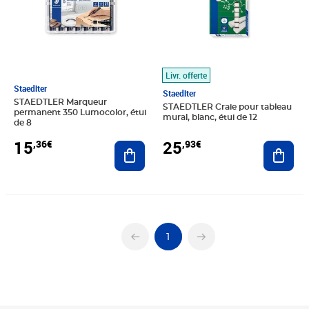
Livr. offerte
Staedlter
Staedlter
STAEDTLER Marqueur
STAEDTLER Craie pour tableau
permanent 350 Lumocolor, étui
mural, blanc, étui de 12
de 8
25
15
,93€
,36€
Ajout
Ajouter au panier
1