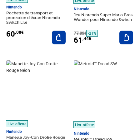
Livr. offerte
Nintendo
Nintendo
Pochette de transport et
Jeu Nintendo Super Mario Bros
protection d'écran Nintendo
Wonder pour Nintendo Switch
Switch Lite
60
,08€
Ajouter au panier
77,99€
Ajout
-21%
61
,44€
Prix 62,33€
Prix 62,35€
Livr. offerte
Livr. offerte
Nintendo
Nintendo
Manette Joy-Con Droite Rouge
Metroid™ Dread SW