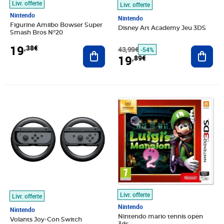
Livr. offerte
Livr. offerte
Nintendo
Nintendo
Figurine Amiibo Bowser Super
Disney Art Academy Jeu 3DS
Smash Bros N°20
19
,38€
Ajouter au panier
43,99€
Ajout
-54%
19
,89€
Prix 20,66€
Prix barré 35,99€
Prix 20,97€
Livr. offerte
Livr. offerte
Nintendo
Nintendo
Nintendo mario tennis open
Volants Joy-Con Switch