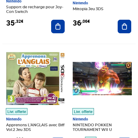
Nintendo
Nintendo
Support de recharge pour Joy-
Miitopia Jeu 3DS
Con Switch
35
36
,32€
,06€
Ajouter au panier
Ajout
Prix 36,09€
Prix barré 60,00€
Prix 36,42€
Livr. offerte
Livr. offerte
Nintendo
Nintendo
Apprenons L'ANGLAIS avec Biff
NINTENDO POKKEN
Vol.2 Jeu 3DS
TOURNAMENT WII U