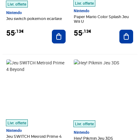
Livr. offerte
Livr. offerte
Nintendo
Nintendo
Paper Mario Color Splash Jeu
Jeu switch pokemon ecarlate
Wii U
55
55
,13€
,13€
Ajouter au panier
Ajout
Prix 55,13€
Prix 55,25€
Livr. offerte
Livr. offerte
Nintendo
Nintendo
Jeu SWITCH Metroid Prime 4
Hey! Pikmin Jeu 3DS