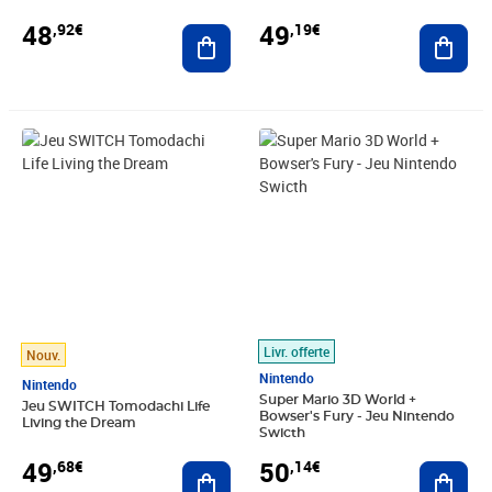
48
49
,92€
,19€
Ajouter au panier
Ajout
Prix 49,68€
Prix 50,14€
Livr. offerte
Nouv.
Nintendo
Nintendo
Super Mario 3D World +
Jeu SWITCH Tomodachi Life
Bowser's Fury - Jeu Nintendo
Living the Dream
Swicth
49
50
,68€
,14€
Ajouter au panier
Ajout