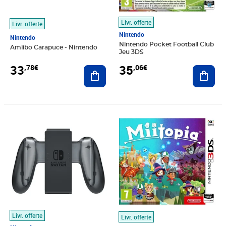
Livr. offerte
Livr. offerte
Nintendo
Nintendo
Nintendo Pocket Football Club
Amiibo Carapuce - Nintendo
Jeu 3DS
33
35
,78€
,06€
Ajouter au panier
Ajout
Prix 35,32€
Prix 36,06€
Livr. offerte
Livr. offerte