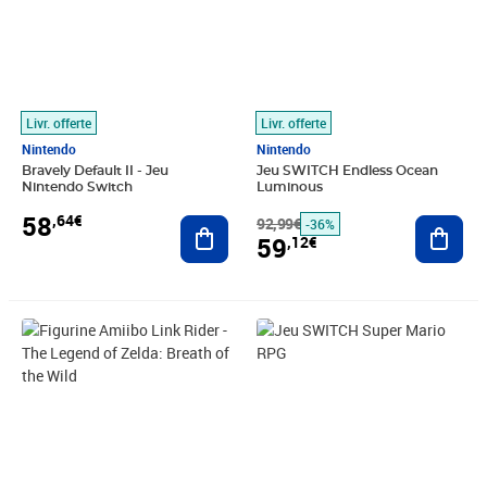
Livr. offerte
Livr. offerte
Nintendo
Nintendo
Bravely Default II - Jeu
Jeu SWITCH Endless Ocean
Nintendo Switch
Luminous
58
,64€
Ajouter au panier
92,99€
Ajout
-36%
59
,12€
Prix 59,41€
Prix 59,93€