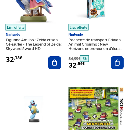
Livr. offerte
Livr. offerte
Nintendo
Nintendo
Figurine Amiibo : Zelda et son
Pochette de transport Edition
Célestrier - The Legend of Zelda:
Animal Crossing : New
Skyward Sword HD
Horizons et protection d'écran
Nintendo Switch
32
,13€
Ajouter au panier
34,99€
Ajout
-5%
32
,94€
Prix 33,78€
Prix 35,06€