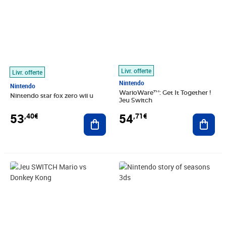
Livr. offerte
Livr. offerte
Nintendo
Nintendo
WarioWare™: Get It Together !
Nintendo star fox zero wii u
Jeu Switch
53
54
,40€
,71€
Ajouter au panier
Ajout
Prix 54,81€
Prix 54,99€