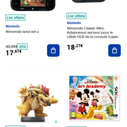
Livr. offerte
Livr. offerte
Nintendo
Nintendo
Nintendo Classic Mini :
Nintendo land wii u
Adaptateur secteur pour le
câble USB de la console Super
Nintendo Entertainment
18
,27€
40,00€
Ajouter au panier
System
Ajout
-55%
17
,61€
Prix 19,38€
Prix barré 43,99€
Prix 19,89€