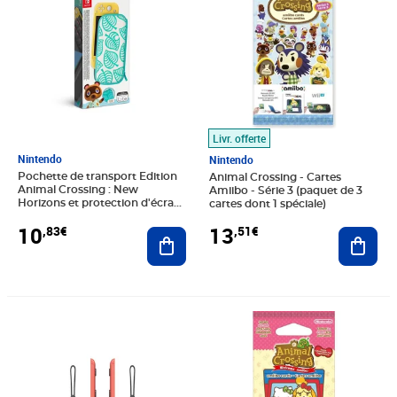
Livr. offerte
Nintendo
Nintendo
Pochette de transport Edition
Animal Crossing - Cartes
Animal Crossing : New
Amiibo - Série 3 (paquet de 3
Horizons et protection d'écran
cartes dont 1 spéciale)
Nintendo Switch Lite
10
13
,83€
,51€
Ajouter au panier
Ajout
Prix 14,85€
Prix 16,53€