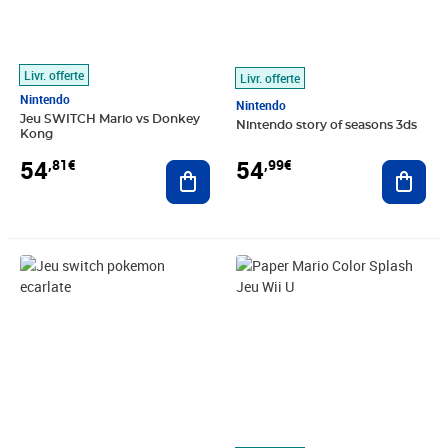
Livr. offerte
Livr. offerte
Nintendo
Nintendo
Jeu SWITCH Mario vs Donkey
Nintendo story of seasons 3ds
Kong
54
54
,81€
,99€
Ajouter au panier
Ajout
Prix 55,13€
Prix 55,13€