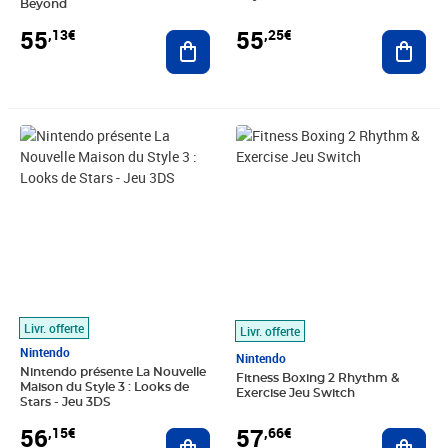
Beyond
55
55
,13€
,25€
Ajouter au panier
Ajout
Prix 56,15€
Prix 57,66€
Livr. offerte
Livr. offerte
Nintendo
Nintendo
Nintendo présente La Nouvelle
Fitness Boxing 2 Rhythm &
Maison du Style 3 : Looks de
Exercise Jeu Switch
Stars - Jeu 3DS
56
57
,15€
,66€
Ajouter au panier
Ajout