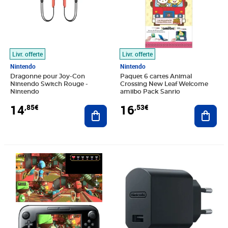
Livr. offerte
Livr. offerte
Nintendo
Nintendo
Dragonne pour Joy-Con
Paquet 6 cartes Animal
Nintendo Switch Rouge -
Crossing New Leaf Welcome
Nintendo
amiibo Pack Sanrio
14
16
,85€
,53€
Ajouter au panier
Ajout
Prix barré 40,00€
Prix 17,61€
Prix 18,27€