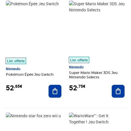
Prix 52,65€
Prix 52,75€
Livr. offerte
Livr. offerte
Nintendo
Nintendo
Super Mario Maker 3DS Jeu
Pokémon Épée Jeu Switch
Nintendo Selects
52
52
,65€
,75€
Ajouter au panier
Ajout
Prix 53,40€
Prix 54,71€