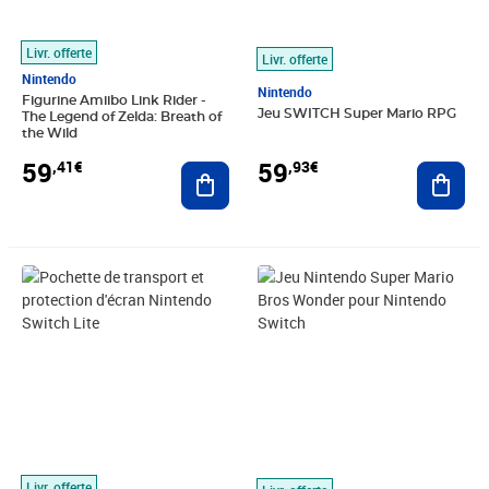
Livr. offerte
Livr. offerte
Nintendo
Nintendo
Figurine Amiibo Link Rider -
Jeu SWITCH Super Mario RPG
The Legend of Zelda: Breath of
the Wild
59
59
,41€
,93€
Ajouter au panier
Ajout
Prix 60,08€
Prix barré 77,99€
Prix 61,44€
Livr. offerte