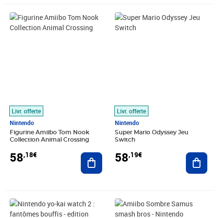
Prix 58,18€
Prix 58,19€
Livr. offerte
Livr. offerte
Nintendo
Nintendo
Figurine Amiibo Tom Nook
Super Mario Odyssey Jeu
Collection Animal Crossing
Switch
58
58
,18€
,19€
Ajouter au panier
Ajout
Prix 58,30€
Prix 58,41€