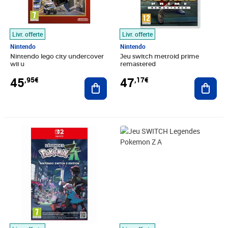
Livr. offerte
Livr. offerte
Nintendo
Nintendo
Nintendo lego city undercover
Jeu switch metroid prime
wii u
remastered
45
47
,95€
,17€
Ajouter au panier
Ajout
Prix barré 78,99€
Prix 47,32€
Prix 47,98€