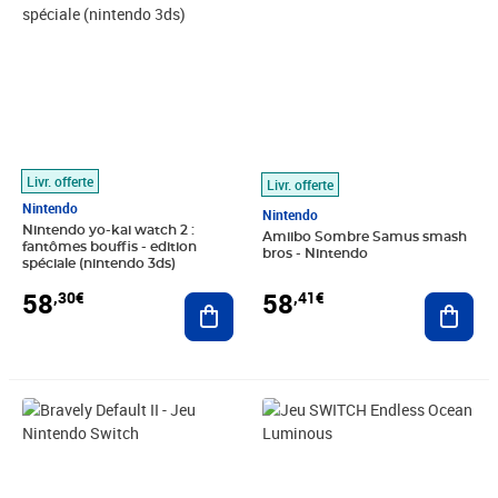
Livr. offerte
Livr. offerte
Nintendo
Nintendo
Nintendo yo-kai watch 2 :
Amiibo Sombre Samus smash
fantômes bouffis - edition
bros - Nintendo
spéciale (nintendo 3ds)
58
58
,30€
,41€
Ajouter au panier
Ajout
Prix 58,64€
Prix barré 92,99€
Prix 59,12€