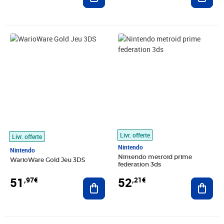
Prix 51,97€
Prix 52,21€
Livr. offerte
Livr. offerte
Nintendo
Nintendo
Nintendo metroid prime
WarioWare Gold Jeu 3DS
federation 3ds
51
52
,97€
,21€
Ajouter au panier
Ajout