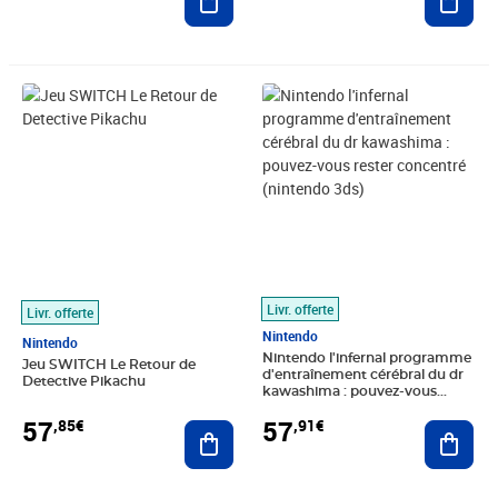
Prix 57,85€
Prix 57,91€
Livr. offerte
Livr. offerte
Nintendo
Nintendo
Nintendo l'infernal programme
Jeu SWITCH Le Retour de
d'entraînement cérébral du dr
Detective Pikachu
kawashima : pouvez-vous
rester concentré (nintendo 3ds)
57
57
,85€
,91€
Ajouter au panier
Ajout