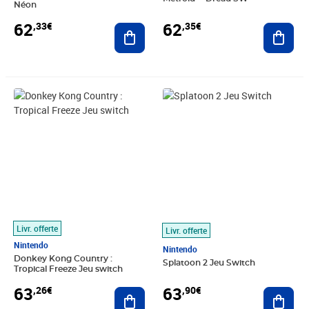
Néon
62
62
,33€
,35€
Ajouter au panier
Ajout
Prix 63,26€
Prix 63,90€
Livr. offerte
Livr. offerte
Nintendo
Nintendo
Donkey Kong Country :
Splatoon 2 Jeu Switch
Tropical Freeze Jeu switch
63
63
,26€
,90€
Ajouter au panier
Ajout