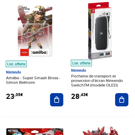
Prix 23,05€
Prix 28,43€
Livr. offerte
Livr. offerte
Nintendo
Nintendo
Pochette de transport et
Amiibo - Super Smash Bross -
protection d'écran Nintendo
Simon Belmont
SwitchTM (modele OLED)
23
28
,05€
,43€
Ajouter au panier
Ajout
Prix 30,21€
Prix 30,68€