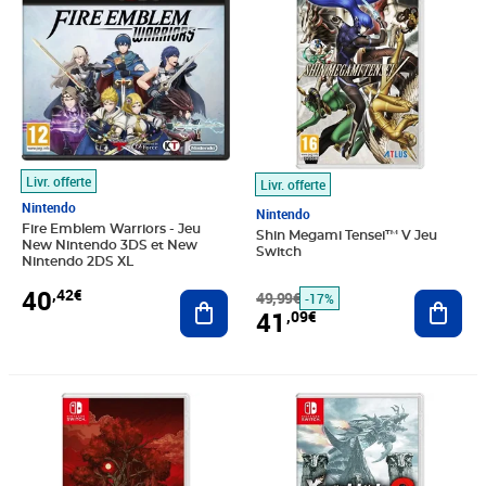
Livr. offerte
Livr. offerte
Nintendo
Nintendo
Fire Emblem Warriors - Jeu
Shin Megami Tensei™ V Jeu
New Nintendo 3DS et New
Switch
Nintendo 2DS XL
40
,42€
Ajouter au panier
49,99€
Ajout
-17%
41
,09€
Prix 44,55€
Prix barré 50,99€
Prix 45,42€