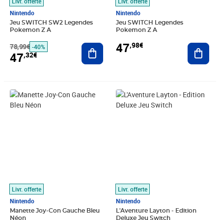
Livr. offerte
Livr. offerte
Nintendo
Nintendo
Jeu SWITCH SW2 Legendes
Jeu SWITCH Legendes
Pokemon Z A
Pokemon Z A
47
,98€
78,99€
Ajouter au panier
Ajout
-40%
47
,32€
Prix 48,92€
Prix 49,19€
Livr. offerte
Livr. offerte
Nintendo
Nintendo
Manette Joy-Con Gauche Bleu
L'Aventure Layton - Edition
Néon
Deluxe Jeu Switch