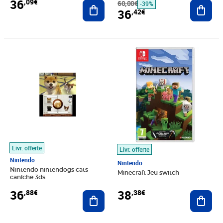
36
,09€
Ajouter au panier
60,00€
Ajout
-39%
36
,42€
Prix 36,88€
Prix 38,38€
Livr. offerte
Livr. offerte
Nintendo
Nintendo
Nintendo nintendogs cats
Minecraft Jeu switch
caniche 3ds
36
38
,88€
,38€
Ajouter au panier
Ajout