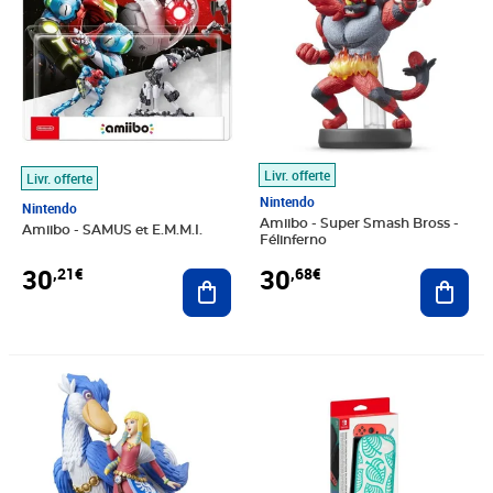
Livr. offerte
Livr. offerte
Nintendo
Nintendo
Amiibo - Super Smash Bross -
Amiibo - SAMUS et E.M.M.I.
Félinferno
30
30
,21€
,68€
Ajouter au panier
Ajout
Prix 32,13€
Prix barré 34,99€
Prix 32,94€