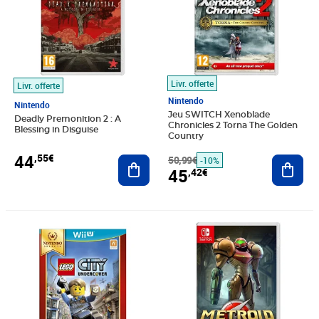
Livr. offerte
Livr. offerte
Nintendo
Nintendo
Jeu SWITCH Xenoblade
Deadly Premonition 2 : A
Chronicles 2 Torna The Golden
Blessing in Disguise
Country
44
,55€
Ajouter au panier
50,99€
Ajout
-10%
45
,42€
Prix 45,95€
Prix 47,17€