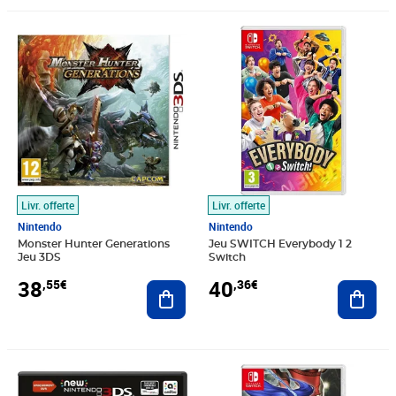
Prix 38,55€
Prix 40,36€
Livr. offerte
Livr. offerte
Nintendo
Nintendo
Monster Hunter Generations
Jeu SWITCH Everybody 1 2
Jeu 3DS
Switch
38
40
,55€
,36€
Ajouter au panier
Ajout
Prix 40,42€
Prix barré 49,99€
Prix 41,09€