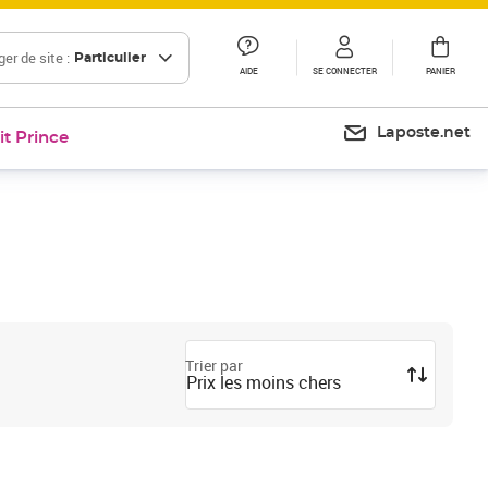
er de site :
Particulier
AIDE
SE CONNECTER
PANIER
Laposte.net
it Prince
Trier par
Prix les moins chers