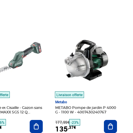
é 298,99€
,10€
Prix barré 177,99€
Prix 135,37€
fferte
Livraison offerte
Metabo
 et Cisaille - Gazon sans
METABO Pompe de jardin P 4000
MAXX SGS 12 Q
G - 1100 W - 4007430240767
Ajouter au panier
177,99€
Ajouter au
56%
-23%
135
€
,37€