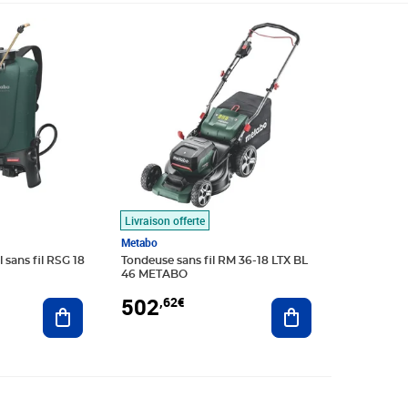
9€
Prix 502,62€
Livraison offerte
Metabo
 sans fil RSG 18
Tondeuse sans fil RM 36-18 LTX BL
46 METABO
502
,62€
Ajouter au panier
Ajouter au panier