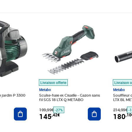
9€
Prix barré 199,99€
Prix 145,42€
Prix barr
Prix 180
Livraison offerte
Livraison o
Metabo
Metabo
jardin P 3300
Sculte-haie et Cisaille - Gazon sans
Souffleur d
fil SGS 18 LTX Q METABO
LTX BL M
Ajouter au panier
199,99€
Ajouter au panier
214,99€
-27%
-
145
180
,42€
,10