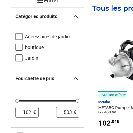
Filtrer
Tous les pr
Catégories produits
Catégories produits
Prix 102,04€
Accessoires de jardin
boutique
Jardin
Fourchette de prix
Fourchette de prix
Livraison offerte
Metabo
METABO Pompe de 
€
€
G - 450 W
102
,04€