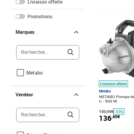
Livraison offerte
Promotions
Prix barré 153,9
Prix 136,60€
Marques
Marques
Rechercher...
Metabo
Livraison offerte
Vendeur
Metabo
Vendeur
METABO Pompe de 
G - 900 W
153,99€
-11%
Rechercher...
136
,60€