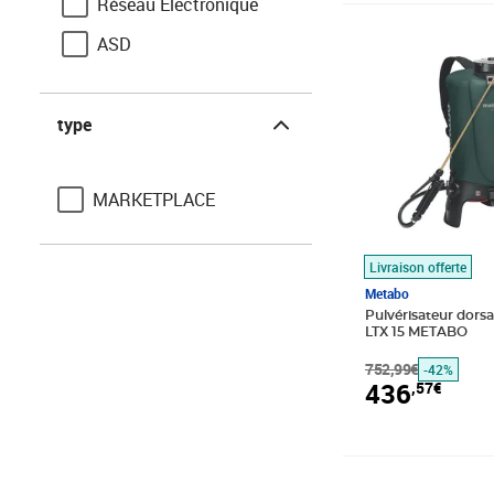
Réseau Electronique
Prix barré 752,9
Prix 436,57€
ASD
type
type
MARKETPLACE
Livraison offerte
Metabo
Pulvérisateur dorsal
LTX 15 METABO
752,99€
-42%
436
,57€