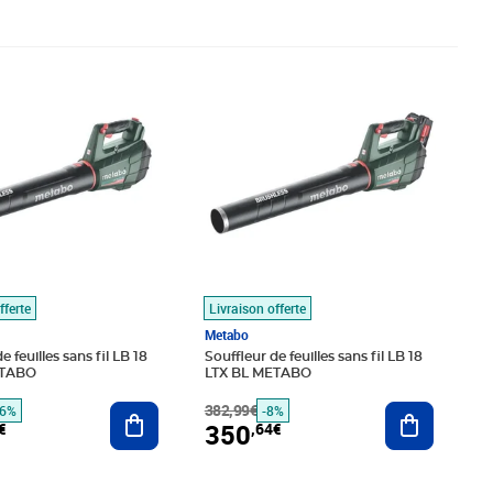
é 214,99€
,10€
Prix barré 382,99€
Prix 350,64€
fferte
Livraison offerte
Metabo
e feuilles sans fil LB 18
Souffleur de feuilles sans fil LB 18
ETABO
LTX BL METABO
Ajouter au panier
382,99€
Ajouter au
16%
-8%
350
€
,64€