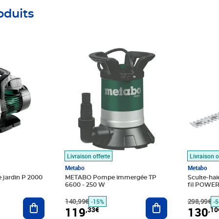
oduits
Prix barré 140,99€
Prix 119,33€
Prix barr
Prix 130
Livraison offerte
Livraison o
Metabo
Metabo
jardin P 2000
METABO Pompe immergée TP
Sculte-haie
6600 - 250 W
fil POWER
METABO
Ajouter au panier
140,99€
Ajouter au panier
298,99€
-15%
-
119
130
,33€
,10