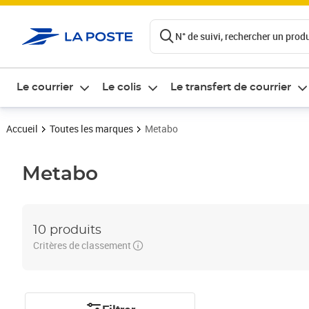
ontenu de la page
N° de suivi, rechercher un produi
Le courrier
Le colis
Le transfert de courrier
Accueil
Toutes les marques
Metabo
Metabo
10 produits
Critères de classement