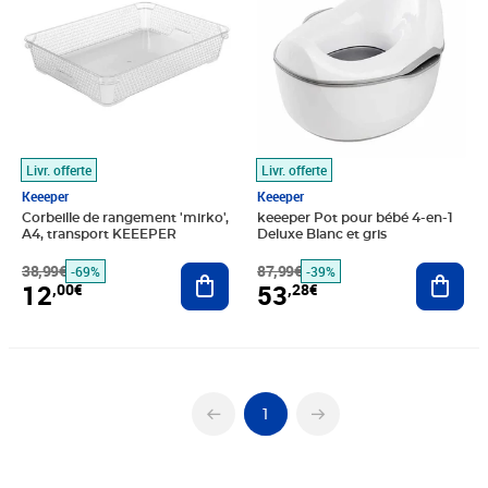
Livr. offerte
Livr. offerte
Keeeper
Keeeper
Corbeille de rangement 'mirko',
keeeper Pot pour bébé 4-en-1
A4, transport KEEEPER
Deluxe Blanc et gris
38,99€
Ajouter au panier
87,99€
Ajout
-69%
-39%
12
53
,00€
,28€
1