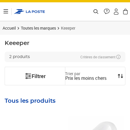
ontenu de la page
Accueil
Toutes les marques
Keeeper
Keeeper
Critères de classement
2 produits
Trier par
Filtrer
Prix les moins chers
Tous les produits
Prix barré 38,99€
Prix 12,00€
Prix barré 87,99€
Prix 53,28€