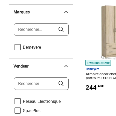
Marques
Prix 244,48€
Marques
Rechercher...
Demeyere
Vendeur
Livraison offerte
Vendeur
Demeyere
Armoire décor chên
portes et 2 tiroirs 
Rechercher...
244
,48€
Réseau Electronique
GpasPlus
Prix 279,84€