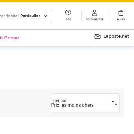
er de site :
Particulier
AIDE
SE CONNECTER
PANIER
Laposte.net
it Prince
Trier par
Prix les moins chers