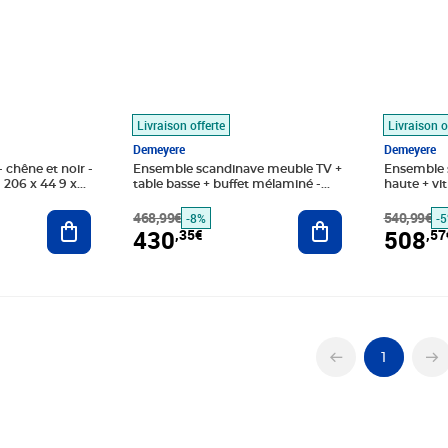
Livraison offerte
Livraison o
Demeyere
Demeyere
chêne et noir -
Ensemble scandinave meuble TV +
Ensemble s
- 206 x 44 9 x
table basse + buffet mélaminé -
haute + vi
chêne brossé et noir
brossé
Ajouter au panier
468,99€
Ajouter au panier
540,99€
-8%
-
430
508
,35€
,57
1