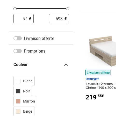
Prix 219,55€
€
€
Livraison offerte
Promotions
Couleur
Couleur
Livraison offerte
Demeyere
Blanc
Lit adulte 2 tiroirs
Chêne - 140 x 200 
Noir
DEMEYERE
219
,55€
Marron
Beige