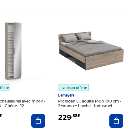
,03€
Prix 229,88€
fferte
Livraison offerte
Demeyere
chaussures avec miroir -
Michigan Lit adulte 140 x 190 cm -
- Chêne - 12
2 tiroirs et 1 niche - Industriel -
ts - DEMEYERE
chêne brossé et noir
229
€
,88€
Ajouter au panier
Ajouter au