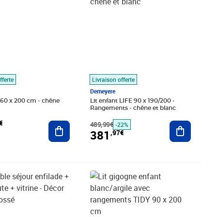
fferte
Livraison offerte
Demeyere
 160 x 200 cm - chêne
Lit enfant LIFE 90 x 190/200 -
Rangements - chêne et blanc
€
Ajouter au panier
489,99€
Ajouter au
-22%
381
,97€
é 540,99€
,57€
Prix 592,87€