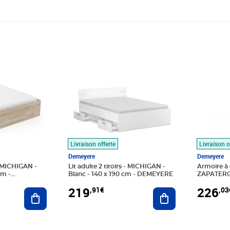
Prix 219,91€
Prix 226
Livraison offerte
Livraison o
Demeyere
Demeyere
 - MICHIGAN -
Lit adulte 2 tiroirs - MICHIGAN -
Armoire à 
cm -
Blanc - 140 x 190 cm - DEMEYERE
ZAPATERO 
rangemen
219
226
,91€
,03
Ajouter au panier
Ajouter au panier