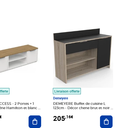
,92€
Prix 205,16€
fferte
Livraison offerte
Demeyere
CESS - 2 Portes + 1
DEMEYERE Buffet de cuisine L
êne Hamilton et blanc -
123cm - Décor chene brut et noir -
6 x 39 1 cm
MIKE
205
€
,16€
Ajouter au panier
Ajouter au