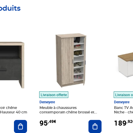
oduits
Prix 95,49€
Prix 189
Livraison offerte
Livraison o
Demeyere
Demeyere
roir chêne
Meuble à chaussures
Banc TV AC
x Hauteur 40 cm
contemporain chêne brossé et
Niche - ch
blanc 55 cm
134 8 x 39 
95
189
,49€
,92
Ajouter au panier
Ajouter au panier