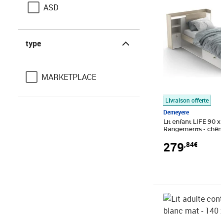
ASD
type
type
MARKETPLACE
Livraison offerte
Demeyere
Lit enfant LIFE 90 x
Rangements - chên
279
,84€
Prix barré 339,9
Prix 319,74€