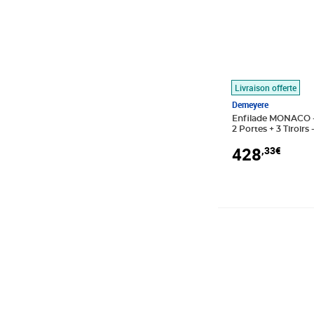
Livraison offerte
Demeyere
Enfilade MONACO - 
2 Portes + 3 Tiroirs 
94 cm
428
,33€