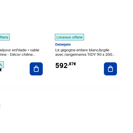
fferte
Livraison offerte
Demeyere
éjour enfilade + table
Lit gigogne enfant blanc/argile
trine - Décor chêne
avec rangements TIDY 90 x 200
cm
592
,87€
Ajouter au panier
Ajouter au
5%
€