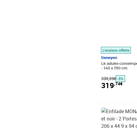
Livraison offerte
Demeyere
Lit adulte contemp
- 140 x 190 cm
339,99€
-5%
319
,74€
Prix 428,33€