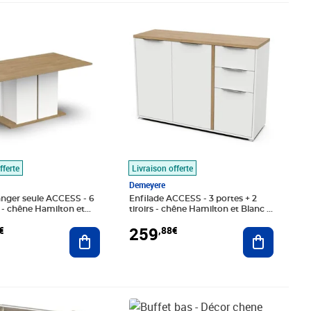
,71€
Prix 259,88€
fferte
Livraison offerte
Demeyere
anger seule ACCESS - 6
Enfilade ACCESS - 3 portes + 2
- chêne Hamilton et
tiroirs - chêne Hamilton et Blanc -
0 x 78 x 90 cm
121 5 x 39 6 x 85 6 cm
259
€
,88€
Ajouter au panier
Ajouter au
,78€
Prix 284,20€