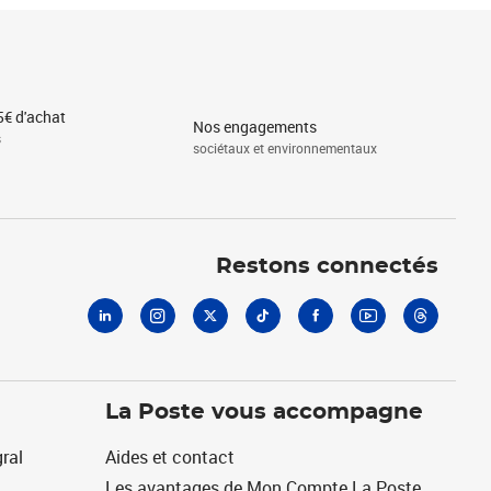
5€ d'achat
Nos engagements
s
sociétaux et environnementaux
Linkedin
Instagram
X
Tiktok
Facebook
Youtube
Threads
Restons connectés
La Poste vous accompagne
ral
Aides et contact
Les avantages de Mon Compte La Poste