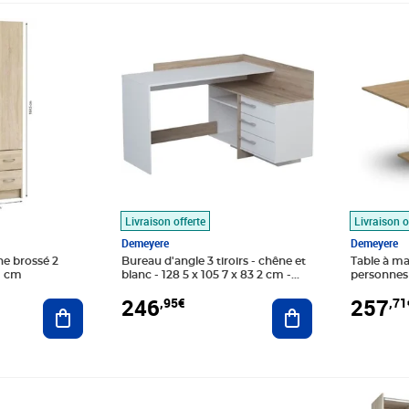
Prix 246,95€
Prix 257
Livraison offerte
Livraison o
Demeyere
Demeyere
e brossé 2
Bureau d'angle 3 tiroirs - chêne et
Table à m
61 cm
blanc - 128 5 x 105 7 x 83 2 cm -
personnes 
THALES
blanc - 16
246
257
,95€
,71
Ajouter au panier
Ajouter au panier
Prix barré 319,99€
Prix 280,03€
Prix 281