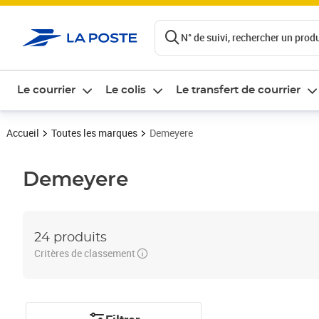
ontenu de la page
N° de suivi, rechercher un produi
Le courrier
Le colis
Le transfert de courrier
Accueil
Toutes les marques
Demeyere
Demeyere
24 produits
Critères de classement