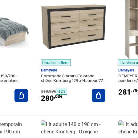
Livraison offerte
Livraison o
Demeyere
Demeyere
 190/200 -
Commode 6 tiroirs Colorado
DEMEYERE 
e et blanc
chêne Kornberg 129 x Hauteur 77
penderies/
x 42 cm
shannon - 
281
,78
Ajouter au panier
319,99€
Ajouter au panier
DANA - Ki
-12%
280
,03€
9€
Prix barré 338,99€
Prix 321,37€
Prix 357