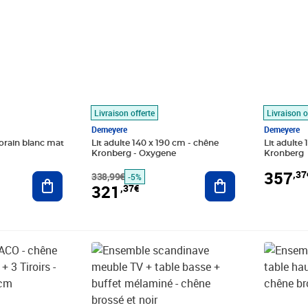
Livraison offerte
Livraison o
Demeyere
Demeyere
orain blanc mat
Lit adulte 140 x 190 cm - chêne
Lit adulte
Kronberg - Oxygene
Kronberg
357
,37
Ajouter au panier
338,99€
Ajouter au panier
-5%
321
,37€
Prix barré 468,99€
Prix 430,35€
Prix barr
Prix 508