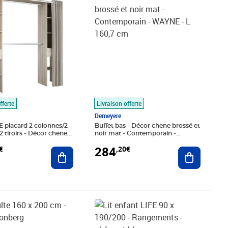
fferte
Livraison offerte
Demeyere
placard 2 colonnes/2
Buffet bas - Décor chene brossé et
2 tiroirs - Décor chene
noir mat - Contemporain -
L 115 x P 50 x H 203 cm -
WAYNE - L 160,7 cm
284
€
,20€
t
Ajouter au panier
Ajouter au
,37€
Prix barré 489,99€
Prix 381,97€