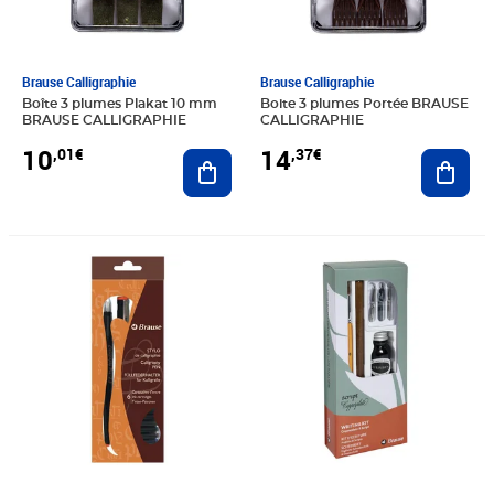
Brause Calligraphie
Brause Calligraphie
Boîte 3 plumes Plakat 10 mm
Boite 3 plumes Portée BRAUSE
BRAUSE CALLIGRAPHIE
CALLIGRAPHIE
10
14
,01€
,37€
Ajouter au panier
Ajout
Prix 14,63€
Prix 23,73€