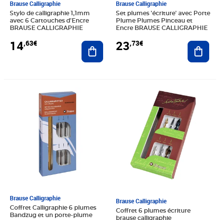
Brause Calligraphie
Brause Calligraphie
Stylo de calligraphie 1,1mm
Set plumes 'écriture' avec Porte
avec 6 Cartouches d'Encre
Plume Plumes Pinceau et
BRAUSE CALLIGRAPHIE
Encre BRAUSE CALLIGRAPHIE
14
23
,63€
,73€
Ajouter au panier
Ajout
Prix 24,72€
Prix 25,73€
Brause Calligraphie
Brause Calligraphie
Coffret Calligraphie 6 plumes
Coffret 6 plumes écriture
Bandzug et un porte-plume
brause calligraphie