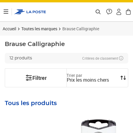
ontenu de la page
Accueil
Toutes les marques
Brause Calligraphie
Brause Calligraphie
Critères de classement
12 produits
Trier par
Filtrer
Prix les moins chers
Tous les produits
Prix 4,24€
Prix barré 7,44€
Prix 5,21€