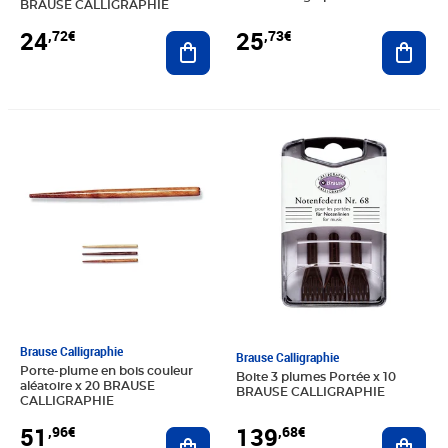
BRAUSE CALLIGRAPHIE
24
25
,72€
,73€
Ajouter au panier
Ajout
Prix 51,96€
Prix 139,68€
Brause Calligraphie
Brause Calligraphie
Porte-plume en bois couleur
Boite 3 plumes Portée x 10
aléatoire x 20 BRAUSE
BRAUSE CALLIGRAPHIE
CALLIGRAPHIE
51
139
,96€
,68€
Ajouter au panier
Ajout