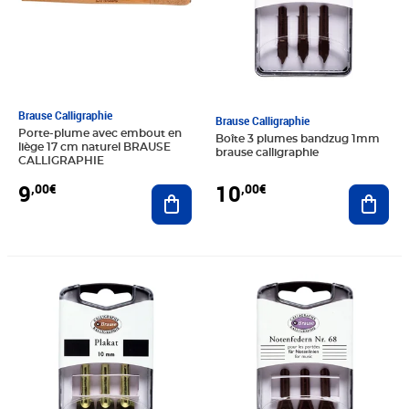
Brause Calligraphie
Brause Calligraphie
Porte-plume avec embout en
Boîte 3 plumes bandzug 1mm
liège 17 cm naturel BRAUSE
brause calligraphie
CALLIGRAPHIE
9
10
,00€
,00€
Ajouter au panier
Ajout
Prix 10,01€
Prix 14,37€