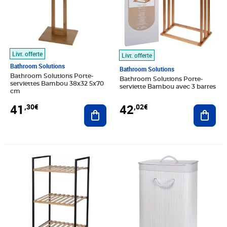
Livr. offerte
Livr. offerte
Bathroom Solutions
Bathroom Solutions
Bathroom Solutions Porte-
Bathroom Solutions Porte-
serviettes Bambou 38x32 5x70
serviette Bambou avec 3 barres
cm
41
42
,30€
,02€
Ajouter au panier
Ajout
Prix 47,19€
Prix 54,62€