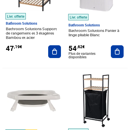
Livr. offerte
Livr. offerte
Bathroom Solutions
Bathroom Solutions
Bathroom Solutions Support
Bathroom Solutions Panier à
de rangement et 3 étagères
linge pliable Blanc
Bambou et acier
47
54
,19€
,62€
Ajouter au panier
Ajout
Plus de variantes
disponibles
Prix 73,90€
Prix 87,10€