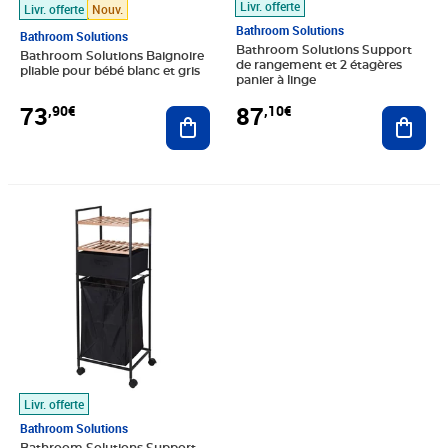
Livr. offerte
Livr. offerte
Nouv.
Bathroom Solutions
Bathroom Solutions
Bathroom Solutions Support
Bathroom Solutions Baignoire
de rangement et 2 étagères
pliable pour bébé blanc et gris
panier à linge
73
87
,90€
,10€
Ajouter au panier
Ajout
Prix 115,22€
Livr. offerte
Bathroom Solutions