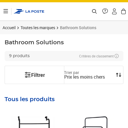
ontenu de la page
Accueil
Toutes les marques
Bathroom Solutions
Bathroom Solutions
Critères de classement
9 produits
Trier par
Filtrer
Prix les moins chers
Tous les produits
Prix 27,34€
Prix 37,92€