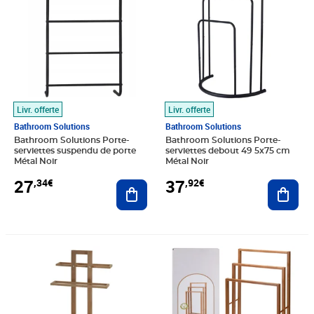
Livr. offerte
Livr. offerte
Bathroom Solutions
Bathroom Solutions
Bathroom Solutions Porte-
Bathroom Solutions Porte-
serviettes suspendu de porte
serviettes debout 49 5x75 cm
Métal Noir
Métal Noir
27
37
,34€
,92€
Ajouter au panier
Ajout
Prix 41,30€
Prix 42,02€