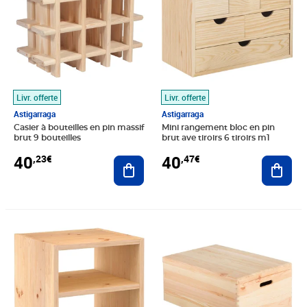
Livr. offerte
Livr. offerte
Astigarraga
Astigarraga
Casier à bouteilles en pin massif
Mini rangement bloc en pin
brut 9 bouteilles
brut ave tiroirs 6 tiroirs m1
40
40
,23€
,47€
Ajouter au panier
Ajout
Prix barré 44,99€
Prix 41,86€
Prix 43,11€