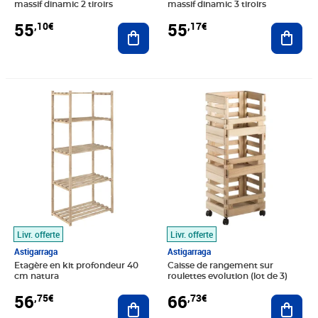
massif dinamic 2 tiroirs
massif dinamic 3 tiroirs
55
55
,10€
,17€
Ajouter au panier
Ajout
Prix 56,75€
Prix 66,73€
Livr. offerte
Livr. offerte
Astigarraga
Astigarraga
Etagère en kit profondeur 40
Caisse de rangement sur
cm natura
roulettes evolution (lot de 3)
56
66
,75€
,73€
Ajouter au panier
Ajout