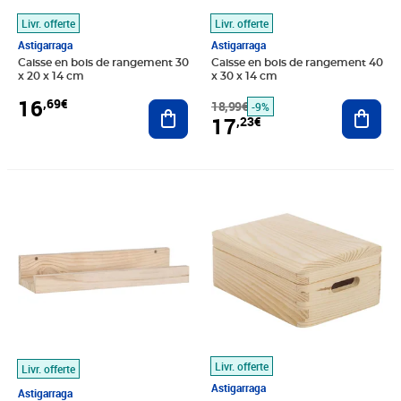
Livr. offerte
Livr. offerte
Astigarraga
Astigarraga
Caisse en bois de rangement 30
Caisse en bois de rangement 40
x 20 x 14 cm
x 30 x 14 cm
16
,69€
Ajouter au panier
18,99€
Ajout
-9%
17
,23€
Prix 17,45€
Prix 18,70€
Livr. offerte
Livr. offerte
Astigarraga
Astigarraga