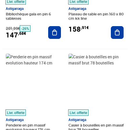
Livr. offerte
Livr. offerte
Astigarraga
Astigarraga
Bibliothèque gala en pin 6
Plateau de table en pin 160 x 80
tablettes
cm kit line
158
,91€
201,99€
Ajouter au panier
Ajout
-26%
147
,68€
Prix 177,63€
Prix 179,93€
Livr. offerte
Livr. offerte
Astigarraga
Astigarraga
Penderie en pin massif
Casier à bouteilles en pin massif
evolution hauteur 174 cm
brut 78 bouteilles