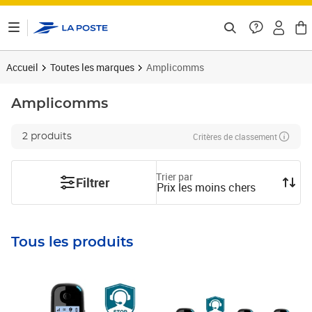
ontenu de la page
Accueil
Toutes les marques
Amplicomms
Amplicomms
Critères de classement
2 produits
Trier par
Filtrer
Prix les moins chers
Tous les produits
Prix 79,39€
Prix 135,83€