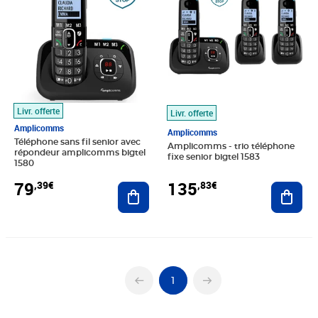
Livr. offerte
Livr. offerte
Amplicomms
Amplicomms
Téléphone sans fil senior avec
Amplicomms - trio téléphone
répondeur amplicomms bigtel
fixe senior bigtel 1583
1580
79
135
,39€
,83€
Ajouter au panier
Ajout
1