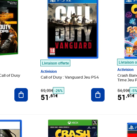
Livraison o
Livraison offerte
Activision
Activision
all of Duty
Crash Band
Call of Duty : Vanguard Jeu PS4
Time Jeu 
Ajouter au panier
69,99€
Ajouter au panier
54,99€
-26%
-5
51
51
,61€
,91€
€
Prix 59,51€
Prix barr
Prix 59,5