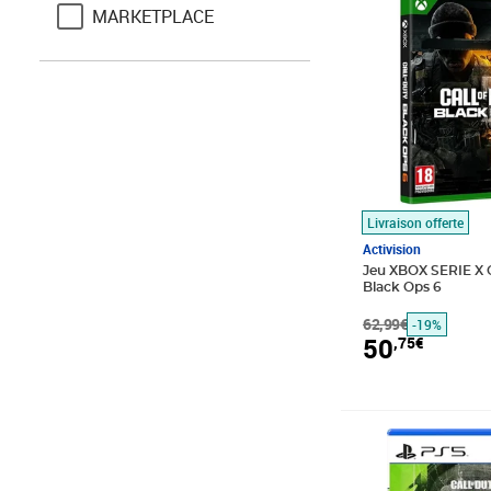
MARKETPLACE
Livraison offerte
Activision
Jeu XBOX SERIE X C
Black Ops 6
62,99€
-19%
50
,75€
Prix barré 69,99
Prix 59,38€