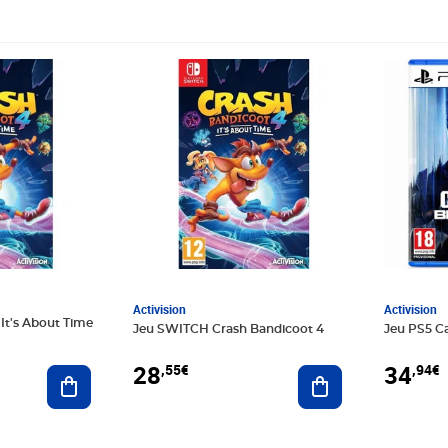
Prix 28,55€
Prix 34,9
Activision
Activision
 It's About Time
Jeu SWITCH Crash Bandicoot 4
Jeu PS5 Ca
28
34
,55€
,94€
Ajouter au panier
Ajouter au panier