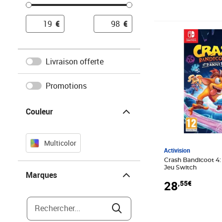
€
€
Prix 28,55€
Livraison offerte
Promotions
Couleur
Couleur
Multicolor
Activision
Crash Bandicoot 4:
Marques
Jeu Switch
Marques
28
,55€
Rechercher...