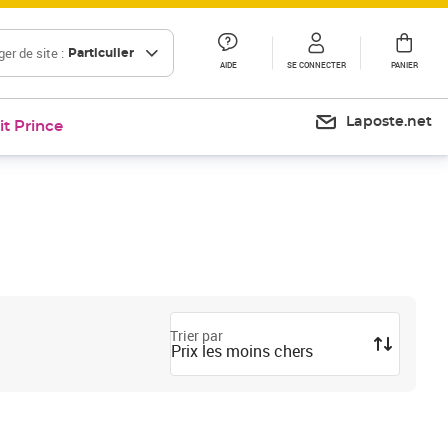
er de site :
Particulier
AIDE
SE CONNECTER
PANIER
Laposte.net
it Prince
Trier par
Prix les moins chers