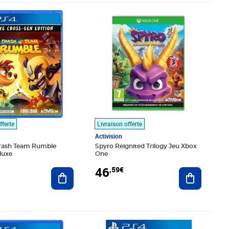
3€
Prix 46,59€
fferte
Livraison offerte
Activision
rash Team Rumble
Spyro Reignited Trilogy Jeu Xbox
luxe
One
46
,59€
Ajouter au panier
Ajouter au
é 54,99€
1€
Prix 54,27€