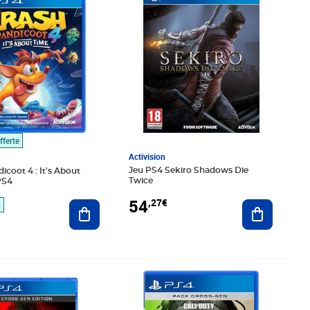
fferte
Activision
Jeu PS4 Sekiro Shadows Die
icoot 4 : It's About
Twice
PS4
54
,27€
Ajouter au
Ajouter au panier
%
é 62,99€
3€
Prix barré 64,99€
Prix 60,00€