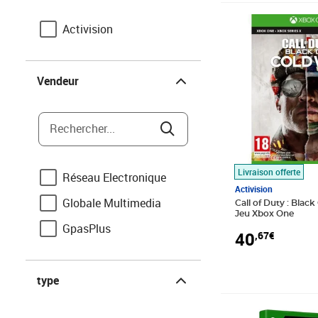
Prix 40,67€
Activision
Vendeur
Vendeur
Rechercher...
Livraison offerte
Réseau Electronique
Activision
Globale Multimedia
Call of Duty : Blac
Jeu Xbox One
GpasPlus
40
,67€
type
type
Prix barré 62,99
Prix 50,75€