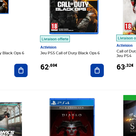
Livraison o
Livraison offerte
Activision
Activision
Call of Du
y Black Ops 6
Jeu PS5 Call of Duty Black Ops 6
Jeu PS4
62
63
,69€
,32€
Ajouter au panier
Ajouter au panier
Prix 71,38€
Prix 82,5