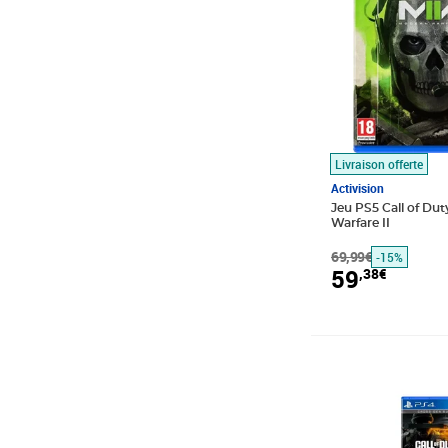
Livraison offerte
Activision
Jeu PS5 Call of Du
Warfare II
69,99€
-15%
59
,38€
Prix barré 79,99
Prix 62,13€