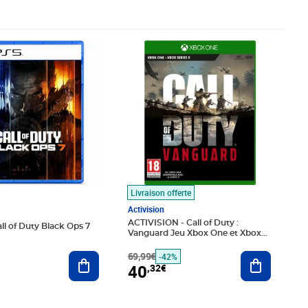
4€
Prix barré 69,99€
Prix 40,32€
Livraison offerte
Activision
ACTIVISION - Call of Duty :
ll of Duty Black Ops 7
Vanguard Jeu Xbox One et Xbox
Series X
Ajouter au panier
69,99€
Ajouter au
-42%
40
,32€