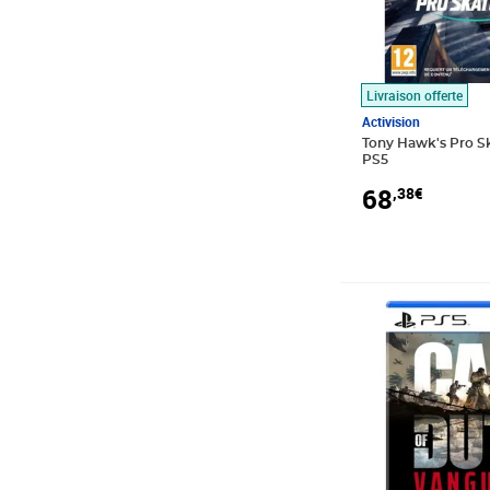
Livraison offerte
Activision
Tony Hawk's Pro Ska
PS5
68
,38€
Prix 97,04€