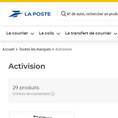
ontenu de la page
N° de suivi, rechercher un produi
Le courrier
Le colis
Le transfert de courrier
Accueil
Toutes les marques
Activision
Activision
29 produits
Critères de classement