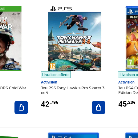
Prix 42,79€
Prix 45,2
Livraison offerte
Livraison o
Activision
Activision
k OPS Cold War
Jeu PS5 Tony Hawk s Pro Skater 3
Jeu PS4 C
et 4
Edition De
42
45
,79€
,23€
Ajouter au panier
Ajouter au panier
€
Prix barré 69,99€
Prix 51,61€
Prix barr
Prix 51,9