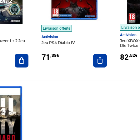
Livraison o
Livraison offerte
Activision
Activision
ter 1 + 2 Jeu
Jeu XBOX 
Jeu PS4 Diablo IV
Die Twice
71
82
,38€
,52€
Ajouter au panier
Ajouter au panier