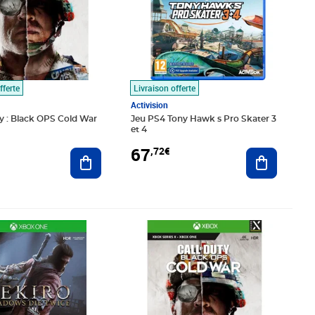
fferte
Livraison offerte
Activision
ty : Black OPS Cold War
Jeu PS4 Tony Hawk s Pro Skater 3
et 4
67
,72€
Ajouter au panier
Ajouter au
2€
Prix 85,42€