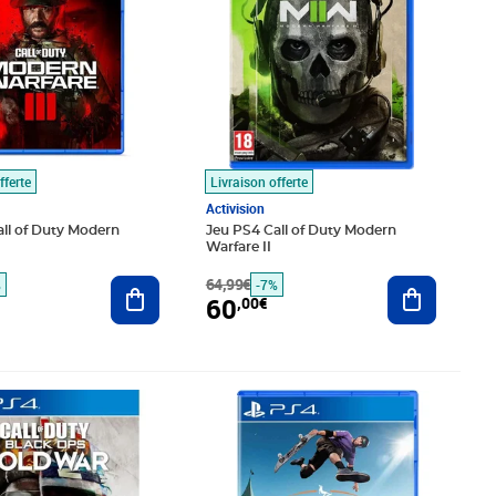
fferte
Livraison offerte
Activision
ll of Duty Modern
Jeu PS4 Call of Duty Modern
Warfare II
Ajouter au panier
64,99€
Ajouter au
%
-7%
60
,00€
2€
Prix 67,72€