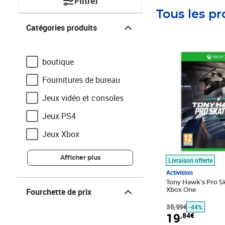
Filtrer
Tous les pr
Catégories produits
Catégories produits
Prix barré 35,99
Prix 19,84€
boutique
Fournitures de bureau
Jeux vidéo et consoles
Jeux PS4
Jeux Xbox
Afficher plus
Livraison offerte
Activision
Fourchette de prix
Tony Hawk's Pro Ska
Fourchette de prix
Xbox One
35,99€
-44%
19
,84€