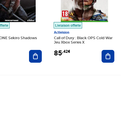
fferte
Livraison offerte
Activision
ONE Sekiro Shadows
Call of Duty : Black OPS Cold War
Jeu Xbox Series X
85
,42€
Ajouter au panier
Ajouter au