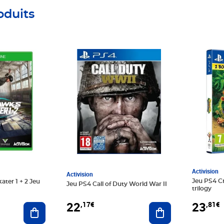
oduits
€
Prix 22,17€
Prix 23,8
Activision
Activision
Jeu PS4 C
ter 1 + 2 Jeu
Jeu PS4 Call of Duty World War II
trilogy
22
23
,17€
,81€
Ajouter au panier
Ajouter au panier