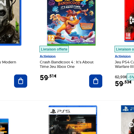
Livraison offerte
Livraison o
Activision
Activision
ty Modern
Crash Bandicoot 4 : It's About
Jeu PS4 Ca
Time Jeu Xbox One
Warfare III
59
,51€
Ajouter au panier
Ajouter au panier
62,99€
-5
59
,53€
€
Prix 62,69€
Prix 63,3