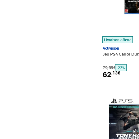
Livraison offerte
Activision
Jeu PS4 Call of Dut
79,99€
-22%
62
,13€
Prix 68,38€