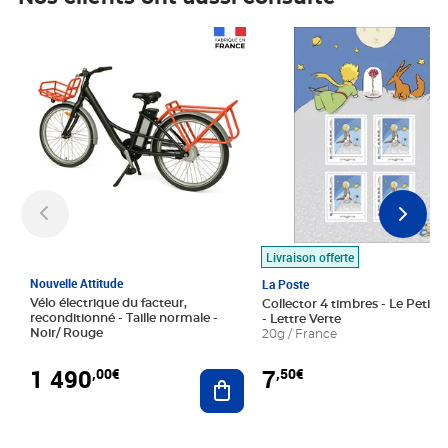
Prix 1 490,00€
Prix 7,50€
Livraison offerte
Nouvelle Attitude
La Poste
Vélo électrique du facteur,
Collector 4 timbres - Le Petit P
reconditionné - Taille normale -
- Lettre Verte
Noir/ Rouge
20g / France
1 490
7
,00€
,50€
Ajouter au panier