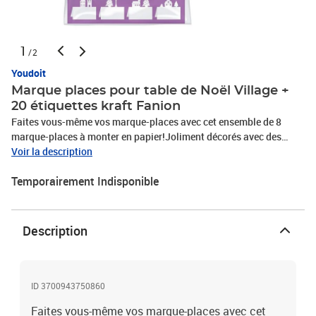
1
/2
Youdoit
Marque places pour table de Noël Village +
20 étiquettes kraft Fanion
Faites vous-même vos marque-places avec cet ensemble de 8
marque-places à monter en papier!Joliment décorés avec des
décorations de petits villages, ils seront parfaits pour décorer
Voir la description
votre table de fin d'année et placer vos invités.Une fois plié, le
Temporairement Indisponible
marque-place mesure environ 70 x 70 mm.Papier Kraft blanc de
220g/m².2 x 4 modèles différents.20 étiquettes kraft en forme de
fanion, dimension 5 x 1,2 cm.A utiliser pour le scrapbooking, la
décoration d'intérieur, pour compléter le service de table d'un
Description
mariage.Ces étiquettes comprennent un trou avec un œillet
marron foncé pour y faire passer une ficelle.
ID 3700943750860
Faites vous-même vos marque-places avec cet