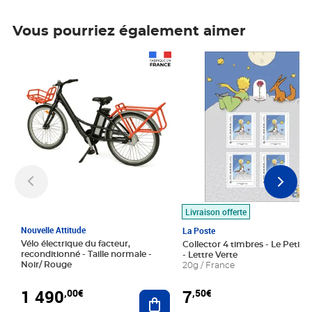
Vous pourriez également aimer
Prix 1 490,00€
Prix 7,50€
Livraison offerte
Nouvelle Attitude
La Poste
Vélo électrique du facteur,
Collector 4 timbres - Le Petit P
reconditionné - Taille normale -
- Lettre Verte
Noir/ Rouge
20g / France
1 490
7
,00€
,50€
Ajouter au panier