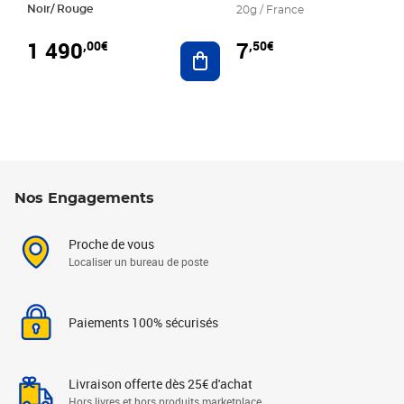
Noir/ Rouge
20g / France
1 490
7
,00€
,50€
Ajouter au panier
Nos Engagements
Proche de vous
Localiser un bureau de poste
Paiements 100% sécurisés
Livraison offerte dès 25€ d'achat
Hors livres et hors produits marketplace