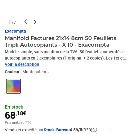
1
/7
Exacompta
Manifold Factures 21x14 8cm 50 Feuillets
Tripli Autocopiants - X 10 - Exacompta
Modèle simple, sans mention de la TVA. 50 feuillets numérotés et
autocopiants en 3 exemplaires (1 original + 2 copies). Les 1er et
2ème feuillets sont microperforés et se détachent facilement, le
Voir la description
3ème feuillet reste dans le carnet. La qualité du papier
Couleur :
Multicouleurs
autocopiant garantit une copie propre et rapide avec une
excellente transcription de l'original. Grâce à une colle de qualité
supérieure et un dos renforcé, les manifolds Exacompta sont
adaptés à une utilisation intensive, au bureau comme à l'extérieur.
Fabrication 100% française.
En stock
68
,18€
Prix unitaire TTC
Vendu et expédié par
Stock-Bureau
4.59/5
(330)