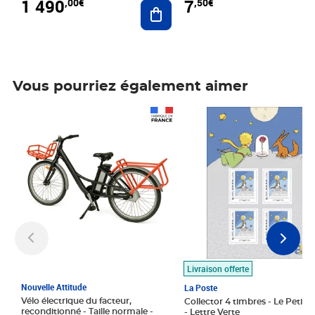
1 490
7
,00€
,50€
Ajouter au panier
Vous pourriez également aimer
Prix 1 490,00€
Prix 7,50€
Livraison offerte
Nouvelle Attitude
La Poste
Vélo électrique du facteur,
Collector 4 timbres - Le Petit P
reconditionné - Taille normale -
- Lettre Verte