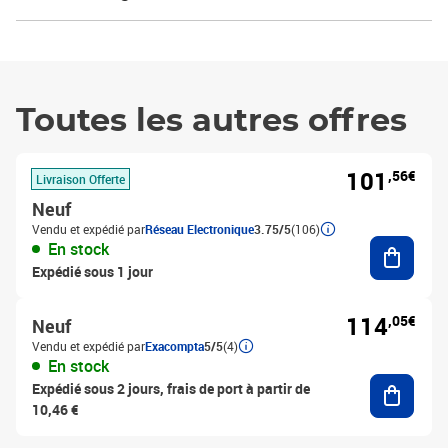
Toutes les autres offres
101
,56€
Livraison Offerte
Neuf
Vendu et expédié par
Réseau Electronique
3.75/5
(106)
Ajouter
En stock
Expédié sous 1 jour
114
,05€
Neuf
Vendu et expédié par
Exacompta
5/5
(4)
En stock
Ajouter
Expédié sous 2 jours, frais de port à partir de
10,46 €