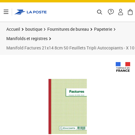
ontenu de la page
Accueil
boutique
Fournitures de bureau
Papeterie
Manifolds et registres
Manifold Factures 21x14 8cm 50 Feuillets Tripli Autocopiants - X 1
Prix 68,18€
Prix 1
Prix 1