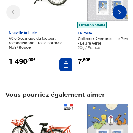
Livraison offerte
Nouvelle Attitude
La Poste
Vélo électrique du facteur,
Collector 4 timbres - Le Petit P
reconditionné - Taille normale -
- Lettre Verte
Noir/ Rouge
20g / France
1 490
7
,00€
,50€
Ajouter au panier
Vous pourriez également aimer
Prix 1 490,00€
Prix 7,50€