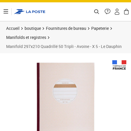
ontenu de la page
Accueil
boutique
Fournitures de bureau
Papeterie
Manifolds et registres
Manifold 297x210 Quadrillé 50 Tripli - Avoine - X 5 - Le Dauphin
Prix 72,58€