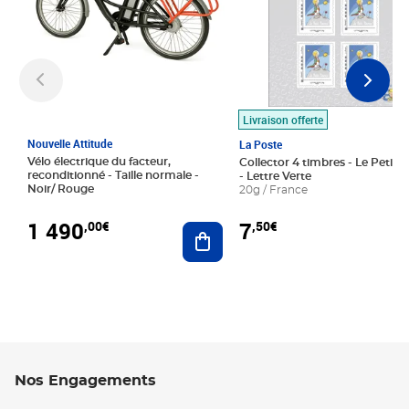
Livraison offerte
Nouvelle Attitude
La Poste
Vélo électrique du facteur,
Collector 4 timbres - Le Petit P
reconditionné - Taille normale -
- Lettre Verte
Noir/ Rouge
20g / France
1 490
7
,00€
,50€
Ajouter au panier
Nos Engagements