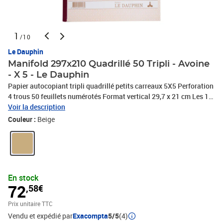
1
/10
Le Dauphin
Manifold 297x210 Quadrillé 50 Tripli - Avoine
- X 5 - Le Dauphin
Papier autocopiant tripli quadrillé petits carreaux 5X5 Perforation
4 trous 50 feuillets numérotés Format vertical 29,7 x 21 cm Les 1er
et 2ème feuillets sont micro perforés et se détachent facilement, le
Voir la description
3ème feuillet reste dans le carnet - couverture vernie
Couleur :
Beige
En stock
72
,58€
Prix unitaire TTC
Vendu et expédié par
Exacompta
5/5
(4)