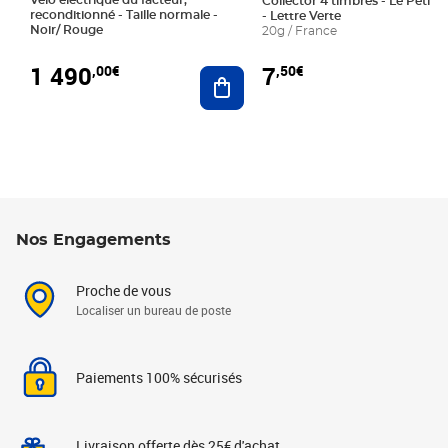
Collector 4 timbres - Le Petit P
reconditionné - Taille normale -
- Lettre Verte
Noir/ Rouge
20g / France
1 490
7
,00€
,50€
Ajouter au panier
Nos Engagements
Proche de vous
Localiser un bureau de poste
Paiements 100% sécurisés
Livraison offerte dès 25€ d'achat