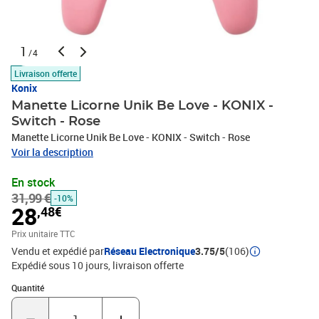
1
/4
Livraison offerte
Konix
Manette Licorne Unik Be Love - KONIX -
Switch - Rose
Manette Licorne Unik Be Love - KONIX - Switch - Rose
Voir la description
En stock
31,99 €
-10%
28
,48€
Prix unitaire TTC
Vendu et expédié par
Réseau Electronique
3.75/5
(106)
Expédié sous 10 jours
livraison offerte
Quantité : 1
Quantité