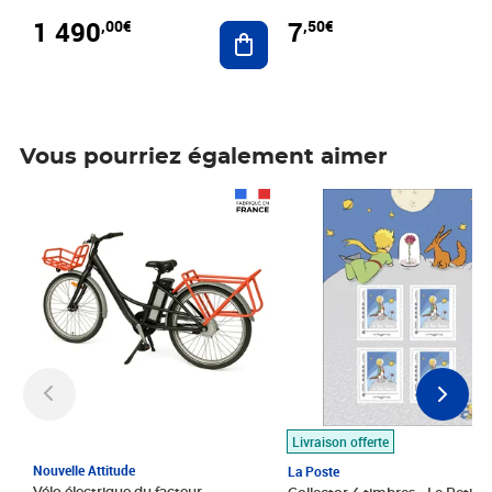
1 490
7
,00€
,50€
Ajouter au panier
Vous pourriez également aimer
Prix 1 490,00€
Prix 7,50€
Livraison offerte
Nouvelle Attitude
La Poste
Vélo électrique du facteur,