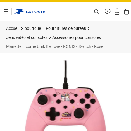
ontenu de la page
Accueil
boutique
Fournitures de bureau
Jeux vidéo et consoles
Accessoires pour consoles
Manette Licorne Unik Be Love - KONIX - Switch - Rose
Prix barré 31,99 €
Prix 28,48€