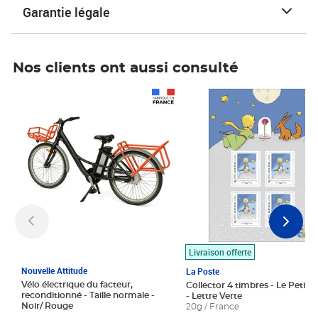
Garantie légale
Nos clients ont aussi consulté
Prix 1 490,00€
Prix 7,50€
Livraison offerte
Nouvelle Attitude
La Poste
Vélo électrique du facteur,
Collector 4 timbres - Le Petit P
reconditionné - Taille normale -
- Lettre Verte
Noir/ Rouge
20g / France