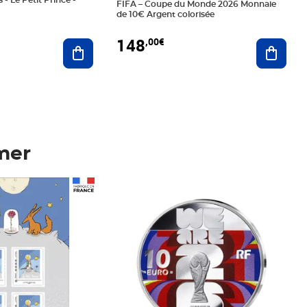
 - Le Petit Prince -
FIFA – Coupe du Monde 2026 Monnaie
de 10€ Argent colorisée
148
,00€
Ajouter au panier
Ajoute
mer
Prix 148,00€