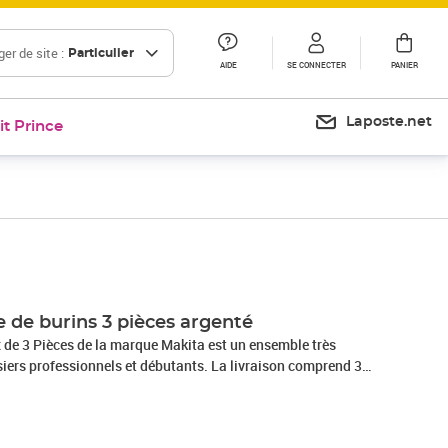
er de site :
Particulier
AIDE
SE CONNECTER
PANIER
Laposte.net
it Prince
Prix 36,52€
Prix barré 39,99 €
Prix 36,66€
 de burins 3 pièces argenté
 de 3 Pièces de la marque Makita est un ensemble très
siers professionnels et débutants. La livraison comprend 3
s outils sont livrés dans une boîte de transport en
une serrure et une poignée pour le stockage et la protection.
son organisateur aident à garder les outils en place. Il est