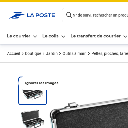
ontenu de la page
N° de suivi, rechercher un produi
Le courrier
Le colis
Le transfert de courrier
Accueil
boutique
Jardin
Outils à main
Pelles, pioches, tari
Ignorer les images