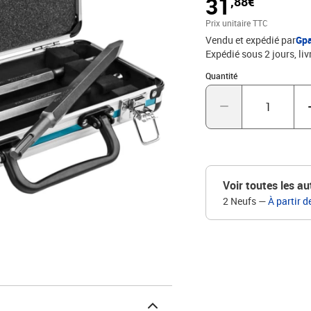
31
,88€
parfait pour une utilisat
Couleur : argenté Matéri
Prix unitaire TTC
14 x 6,5 cm (L x l x H) 
Vendu et expédié par
Gp
La livraison comprend :
Expédié sous 2 jours
liv
SDS + 1 x burin plat 40
Quantité : 1
Quantité
Voir toutes les au
2 Neufs
—
À partir d