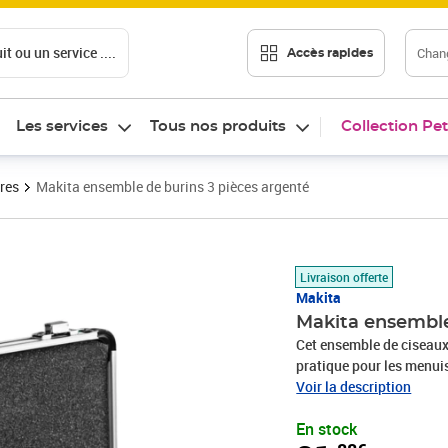
t ou un service ....
Chang
Accès rapides
Les services
Tous nos produits
Collection Pet
ères
Makita ensemble de burins 3 pièces argenté
Prix 31,88€
Livraison offerte
Makita
Makita ensemble
Cet ensemble de ciseaux
pratique pour les menui
burins SDS-PLUS. Tous le
Voir la description
aluminium pratique avec 
En stock
Son intérieur robuste et 