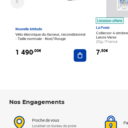
Livraison offerte
La Poste
Nouvelle Attitude
Collector 4 timbres
Vélo électrique du facteur, reconditionné
Lettre Verte
- Taille normale - Noir/ Rouge
20g / France
1 490
7
,00€
,50€
Ajouter au panier
Nos Engagements
Proche de vous
Pa
Localiser un bureau de poste