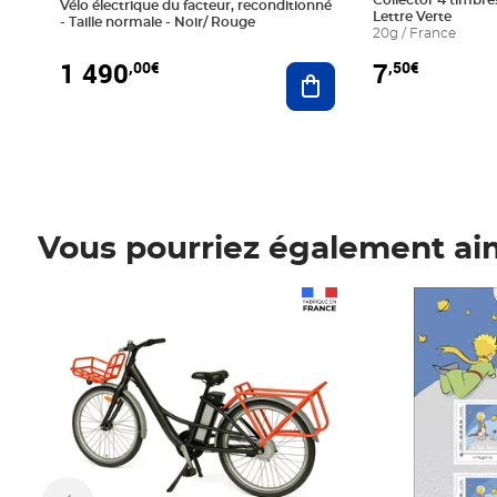
Collector 4 timbres
Vélo électrique du facteur, reconditionné
Lettre Verte
- Taille normale - Noir/ Rouge
20g / France
1 490
7
,00€
,50€
Ajouter au panier
Vous pourriez également ai
Prix 1 490,00€
Prix 7,50€