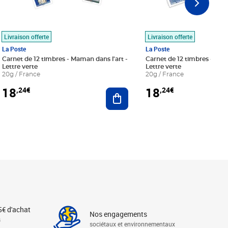
Livraison offerte
Livraison offerte
La Poste
La Poste
Carnet de 12 timbres - Maman dans l'art -
Carnet de 12 timbres - Le bl
Lettre verte
Lettre verte
20g / France
20g / France
18
18
,24€
,24€
r au panier
Ajouter au panier
5€ d'achat
Nos engagements
s
sociétaux et environnementaux