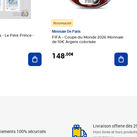
Nouveauté
Monnaie De Paris
 - Le Petit Prince -
FIFA – Coupe du Monde 2026 Monnaie
de 10€ Argent colorisée
148
,00€
Ajouter au panier
Ajoute
Livraison offerte dès 2
iements 100% sécurisés
Hors livres et hors produit