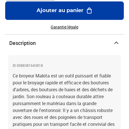
IPX4 Système de couteau de hachage Avec système antiblocage
automatique et interrupteur d'inversion Entonnoir amovible
Ajouter au panier
Poignées des deux côtés pour une bonne prise en main Grandes
roues pour faciliter le transport
Garantie légale
Description
ID 0088381643818
Ce broyeur Makita est un outil puissant et fiable
pour le broyage rapide et efficace des boutures
d'arbres, des boutures de haies et des déchets de
jardin. Son rouleau à couteaux durable attire
puissamment le matériau dans la grande
ouverture de l'entonnoir. Il y a un châssis robuste
avec des roues et des poignées de transport
pratiques pour un transport facile et convivial des