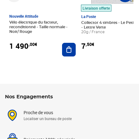
Livraison offerte
Nouvelle Attitude
La Poste
Vélo électrique du facteur,
Collector 4 timbres - Le Petit P
reconditionné - Taille normale -
- Lettre Verte
Noir/ Rouge
20g / France
1 490
7
,00€
,50€
Ajouter au panier
Nos Engagements
Proche de vous
Localiser un bureau de poste