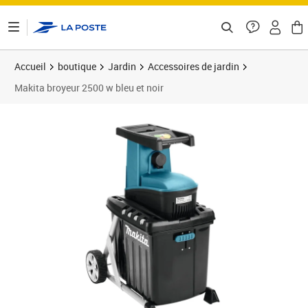
ontenu de la page
Accueil
boutique
Jardin
Accessoires de jardin
Makita broyeur 2500 w bleu et noir
Prix barré 476,99 €
Prix 410,41€