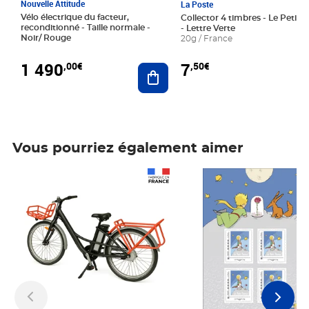
Nouvelle Attitude
La Poste
Vélo électrique du facteur,
Collector 4 timbres - Le Petit P
reconditionné - Taille normale -
- Lettre Verte
Noir/ Rouge
20g / France
1 490
7
,00€
,50€
Ajouter au panier
Vous pourriez également aimer
Prix 1 490,00€
Prix 7,50€