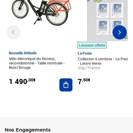
Livraison offerte
Nouvelle Attitude
La Poste
Vélo électrique du facteur,
Collector 4 timbres - Le Petit P
reconditionné - Taille normale -
- Lettre Verte
Noir/ Rouge
20g / France
1 490
7
,00€
,50€
Ajouter au panier
Nos Engagements