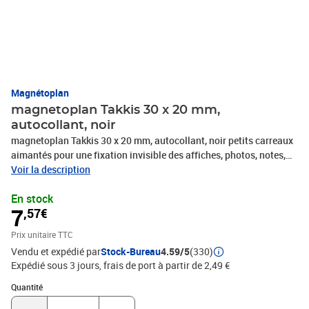
Magnétoplan
magnetoplan Takkis 30 x 20 mm,
autocollant, noir
magnetoplan Takkis 30 x 20 mm, autocollant, noir petits carreaux
aimantés pour une fixation invisible des affiches, photos, notes,
etc. sur toutes surfaces contenant du métal, dimensions d'un
Voir la description
takki: 30 x 20 mm contenu: 45 pièces (15503)
En stock
7
,57€
Prix unitaire TTC
Vendu et expédié par
Stock-Bureau
4.59/5
(330)
Expédié sous 3 jours, frais de port à partir de 2,49 €
Quantité : 1
Quantité