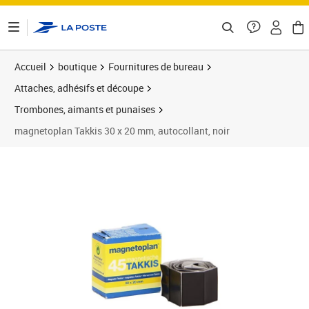
ontenu de la page
Accueil
boutique
Fournitures de bureau
Attaches, adhésifs et découpe
Trombones, aimants et punaises
magnetoplan Takkis 30 x 20 mm, autocollant, noir
Prix 7,57€
Prix 1
Prix 1