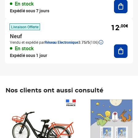
Ajouter
En stock
Expédié sous 7 jours
12
,00€
Livraison Offerte
Neuf
Vendu et expédié par
Réseau Electronique
3.75/5
(106)
Ajouter
En stock
Expédié sous 1 jour
Nos clients ont aussi consulté
Prix 1 490,00€
Prix 7,50€