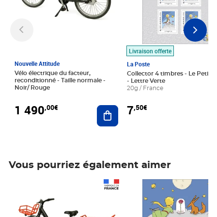
Livraison offerte
Nouvelle Attitude
La Poste
Vélo électrique du facteur,
Collector 4 timbres - Le Petit P
reconditionné - Taille normale -
- Lettre Verte
Noir/ Rouge
20g / France
1 490
7
,00€
,50€
Ajouter au panier
Vous pourriez également aimer
Prix 1 490,00€
Prix 7,50€