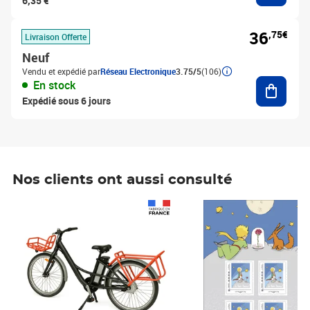
6,35 €
36
,75€
Livraison Offerte
Neuf
Vendu et expédié par
Réseau Electronique
3.75/5
(106)
Ajouter
En stock
Expédié sous 6 jours
Nos clients ont aussi consulté
Prix 1 490,00€
Prix 7,50€