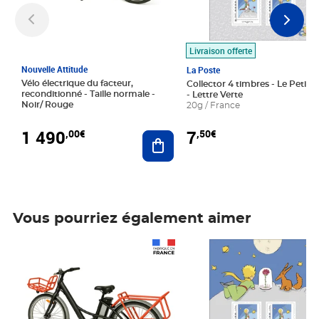
Livraison offerte
Nouvelle Attitude
La Poste
Vélo électrique du facteur,
Collector 4 timbres - Le Petit P
reconditionné - Taille normale -
- Lettre Verte
Noir/ Rouge
20g / France
1 490
7
,00€
,50€
Ajouter au panier
Vous pourriez également aimer
Prix 1 490,00€
Prix 7,50€