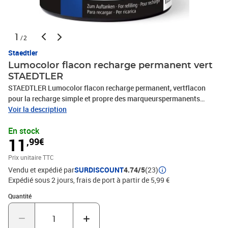
1
/2
Staedtler
Lumocolor flacon recharge permanent vert
STAEDTLER
STAEDTLER Lumocolor flacon recharge permanent, vertflacon
pour la recharge simple et propre des marqueurspermanents
Lumocolor, flacon-PP, contenu: 15 ml(48717-5)
Voir la description
En stock
11
,99€
Prix unitaire TTC
Vendu et expédié par
SURDISCOUNT
4.74/5
(23)
Expédié sous 2 jours, frais de port à partir de 5,99 €
Quantité : 1
Quantité