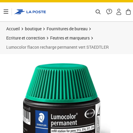
ontenu de la page
Accueil
boutique
Fournitures de bureau
Ecriture et correction
Feutres et marqueurs
Lumocolor flacon recharge permanent vert STAEDTLER
Prix 11,99€
Prix b
Prix 2
Prix 3