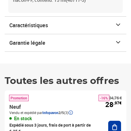
flacon-PP, contenu: 15 ml(48717-5)
Caractéristiques
Garantie légale
Toutes les autres offres
34,76 €
Promotion
-16%
28
,97€
Neuf
Vendu et expédié par
Infopavon
2/5
(3)
En stock
Ajouter
Expédié sous 3 jours, frais de port à partir de