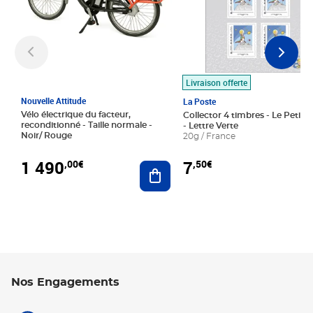
Livraison offerte
Nouvelle Attitude
La Poste
Vélo électrique du facteur,
Collector 4 timbres - Le Petit P
reconditionné - Taille normale -
- Lettre Verte
Noir/ Rouge
20g / France
1 490
7
,00€
,50€
Ajouter au panier
Nos Engagements